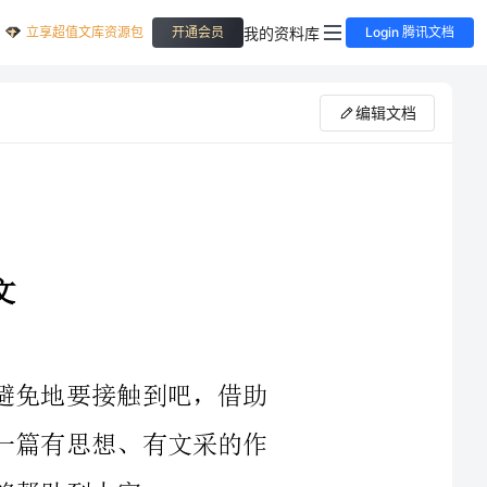
立享超值文库资源包
我的资料库
开通会员
Login 腾讯文档
编辑文档
在现实生活或工作学习中，大家都不可避免地要接触到吧，借助
作文人们可以实现文化交流的目的。如何写一篇有思想、有文采的作
每一个人的自信不是凭空来的，得有一定的觉悟和之前的付出的
多少，只要有了这些就一定会成功，自信可以是一个微笑，可以是一