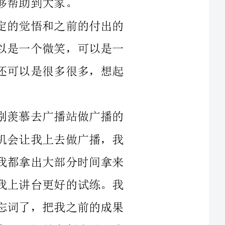
件事情，还可以是父母对你的一段话，自信还可以是很多很多，想起
在我小学时，每一次下午广播时我就特别羡慕去广播站做广播的
人。老师仿佛看出我的心思似的，给我一个机会让我上去做广播，我
当时兴奋极了，可珍惜这个机会了，连周末我都拿出大部分时间拿来
练稿子。当我稿子练的差不多了时，老师让我上讲台更好的试练。我
自信的走上台，但上台的一瞬间我因为紧张忘词了，把我之前的成果
忘的一干二净。老师见状立马叫我先下去休息，可能是太紧张了，我
还有点头晕，这时我心想：我自己行不行，自己上台时会不会像今天
这样的'表现？我一瞬间没了信心。下课后老师把我叫到办公室，和我
谈谈，老师问我是不是很紧张，一紧张是不是把稿子全忘了，老师对
油，我相信