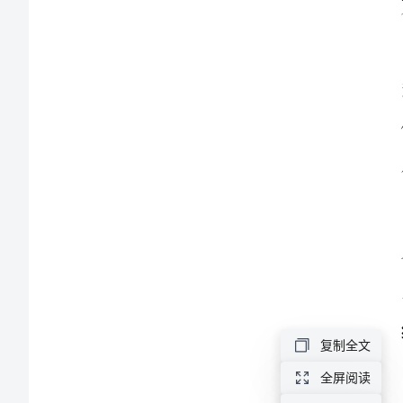
我
的
自
信
作
文
属
于
我
的
自
复制全文
信
全屏阅读
作