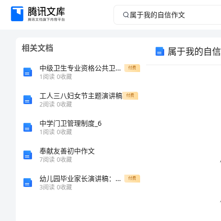
属
于
相关文档
属于我的自信
我
中级卫生专业资格公共卫生主治医师中级模拟题2024年(94)真题
付费
的
1
阅读
0
收藏
工人三八妇女节主题演讲稿
自
付费
2
阅读
0
收藏
信
中学门卫管理制度_6
1
阅读
0
收藏
作
奉献友善初中作文
7
阅读
0
收藏
文
幼儿园毕业家长演讲稿：携手迎接新的挑战
付费
属
3
阅读
0
收藏
于