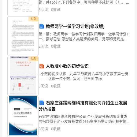
司
题，共16分)1.下列各题中，哪两种量不成比例（ ）。 A.
长方形的面积一定，长和宽 B.征订《小学生周报》，征
3
阅读
0
收藏
运
订的数量和总价C.收入一
付费
输
教师两学一做学习计划[修改版]
业
第一篇：教师两学一做学习计划教师两学一做学习计划1
一、指导思想 思想是人类进步的灵魂，党章和党规是党
务
员学习的准绳，开展“两学一做”学习教育，是落实党章关
2
阅读
0
收藏
于加强党员教育管理要求、面向全体党员深化党内教
中
付费
不
人教版小数的初步认识
- 小数的初步认识 - 九年义务教育六年制小学数学第七册
可
- ——认识一位小数 - 复习 - 把各图中标
或
3
阅读
0
收藏
缺
石家庄洛霈网络科技有限公司介绍企业发展
的
分析报告
石家庄洛霈网络科技有限公司 企业发展分析结果企业发
关
展指数得分企业发展指数得分石家庄洛霈网络科技有限
公司综合得分说明：企业发展指数根据企业规模、企业
键
3
阅读
0
收藏
创新、企业风险、企业活力四个维度对企业发展情况进
行评