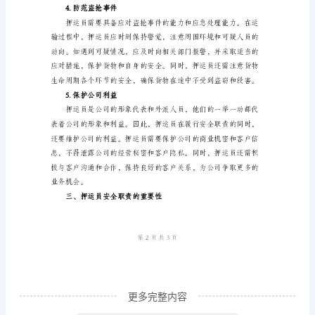
全。
押
2.防范安全风险
运
员
安
全
职
责
范
文
一、
引
言
更多完整内容
运