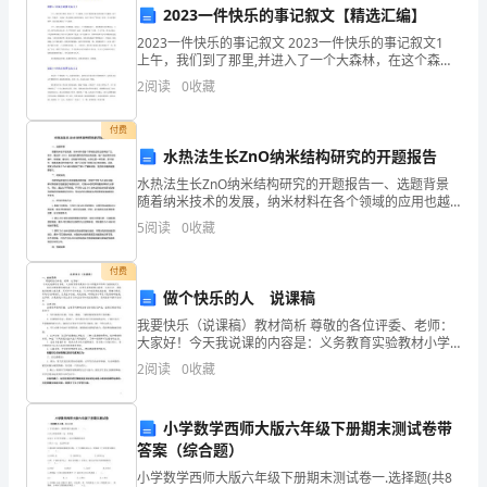
事
2023一件快乐的事记叙文【精选汇编】
货
2023一件快乐的事记叙文 2023一件快乐的事记叙文1
上午，我们到了那里,并进入了一个大森林，在这个森林
物
里面,我们参观了木板路、沟下泉水、黄菠萝、夫妻树、
2
阅读
0
收藏
嘎达梅林小路和投缘池。我们又参加了祭敖包
运
付费
输
水热法生长ZnO纳米结构研究的开题报告
5.保护公司利益
的
水热法生长ZnO纳米结构研究的开题报告一、选题背景
随着纳米技术的发展，纳米材料在各个领域的应用也越
来越广泛。其中，氧化锌（ZnO）纳米结构具有优异的
企
5
阅读
0
收藏
光电性能，被广泛应用于光电器件、传感器、催化剂、
生物
业，
付费
做个快乐的人 说课稿
押
我要快乐（说课稿）教材简析 尊敬的各位评委、老师：
运
大家好！今天我说课的内容是：义务教育实验教材小学
心理健康四年级《我要快乐》。快乐和烦恼常伴随着每
2
阅读
0
收藏
员
一个人，如果总是想着烦心的事，久而久之，将导致消
极
是
业务机会。
小学数学西师大版六年级下册期末测试卷带
答案（综合题）
公
三、押运员安全职责的重要性
小学数学西师大版六年级下册期末测试卷一.选择题(共8