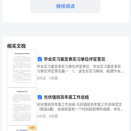
继续阅读
输
有
限
3.维护车辆的安全
公
相关文档
司
作
毕业实习鉴定表实习单位评定意见
毕业实习鉴定表实习单位评定意见 毕业实习鉴定表实
为
习单位评定意见篇一 1、 该生在实习期间，能遵守本单
位的各项规章制度，工作积极肯干，努力学习有关知
一
8
阅读
0
收藏
识，较好完成各项工作任务。2、 该员工能遵守本公
家
光伏值班员年底工作总结
专
光伏值班员年底工作总结 光伏值班员年底工作总结范文
4.防范盗抢事件
门
（精选8篇） 总结就是把一个时间段取得的成绩、存在的
问题及得到的经验和教训进行一次全面系统的总结的书
4
阅读
0
收藏
面材料，它可以帮助我们总结以往思想，
从
付费