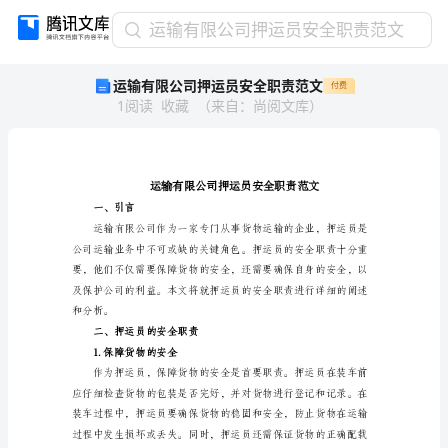
运
运输有限公司押运员安全职责范文
输
运输有限公司押运员安全职责范文
付费
有
1
阅读
收藏
（
来自
：
尚阅文库
）
限
公
司
押
运
员
一、引言
安