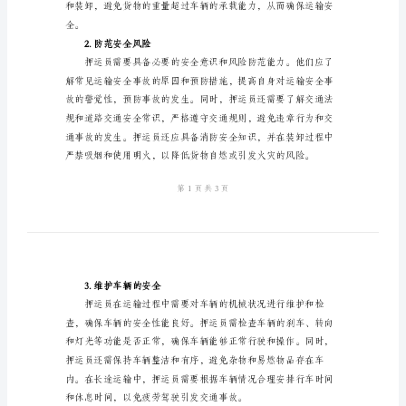
全
职
责
和分析。
范
二、押运员的安全职责
文
1.保障货物的安全
运
输
有
限
公
司