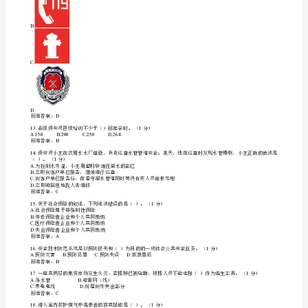
题
拨打报警请警车帮助押款
C.122D.
标准答案：
D
共
.
100
A.B.
报警监控安全检查
C.D.
强制措施疏导人群有序流动
分
标准答案：
C
.
一、
A.B.
工作时间出入口内部车辆出入口
单
C.D.
仓储区出入口工作人员出入口
标准答案：
C
选
.
题
A.
自己马上拆开修理
B.
不用处理，继续使用
（共
C.
报告上级请求修理
D.
自己判断故障原因，然后酌情处理
60
标准答案：
C
.
题,
10.1
保安服务许可证的式样是由（）规定的。（分）
保安服务公司自行招用保安员的单位
A.B.
共
C.D.
全国保安服务行业协会国务院公安部门
标准答案：
D
.
60