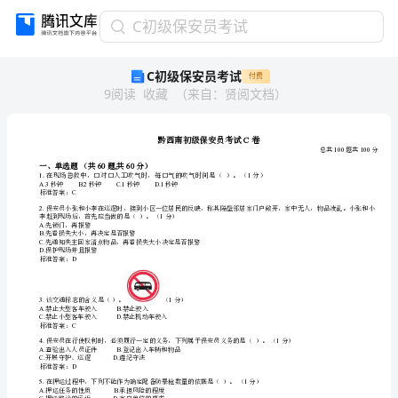
C
C初级保安员考试
初
C初级保安员考试
付费
级
9
阅读
收藏
（
来自
：
贤阅文档
）
保
安
员
考
试
60,60
一、单选题（共题共分）
黔
秒钟秒钟秒钟秒钟
A.3B.2C.1D.1
标准答案：
C
.
西
2.
李赶到现场后，首先应当做的是（）。（分）