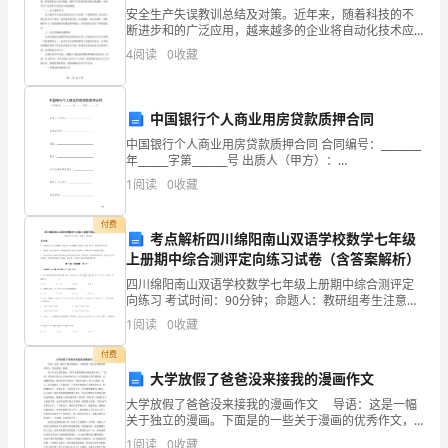
吹
安全生产失误教训总结及对策。近年来，随着科技的不
C.
断进步和的广泛应用，越来越多的企业将自动化技术应
气
用于生产过程中。这虽然提高了生产效率，但同时也增
4
阅读
0
收藏
加了安全生产的风险。在2023年，企业在安全生产中出
时，
现的
每
中国银行个人商业用房贷款质押合同
中国银行个人商业用房贷款质押合同 合同编号：________
口
D.
年______字第_______号 出质人（甲方）：
标准答案：
D
.
____________________ 身份证号码：________________
气
1
阅读
0
收藏
13.1
高级保安员晋级培训不少于（）标准学时。（分）
A.150B.200C.250D.264
的
付费
标准答案：
B
考点解析四川绵阳南山双语学校数学七年级
.
吹
上册期中综合测评定向练习试卷（含答案解析）
14.
1
（）。（分）
四川绵阳南山双语学校数学七年级上册期中综合测评定
气
为控制水外溢，小王用塑料袋缠住漏水的部位
A.
向练习 考试时间：90分钟；命题人：教研组考生注意：
B.
立即向客户单位报告，继续进行巡查
1、本卷分第I卷（选择题）和第Ⅱ卷（非选择题）两部
时
1
阅读
0
收藏
C.
分，满分100分，考试时间90分钟2、答卷前，考生
立即跑回驻地找人去维修
D.
间
付费
标准答案：
C
.
大学放假了爸爸没来接我的漫画作文
是
15.1
关于社会保险的叙述，下列说法错误的是（）。（分）
大学放假了爸爸没来接我的漫画作文 导语：这是一幅
社会保险属于非强制性保险
A.
关于独立的漫画。下面是的一些关于漫画的优秀作文，
（
养老保险由企业和个人共同缴纳
B.
欢送查阅，谢谢! 易卜生先生曾经说过:“世界上最坚强
1
阅读
0
收藏