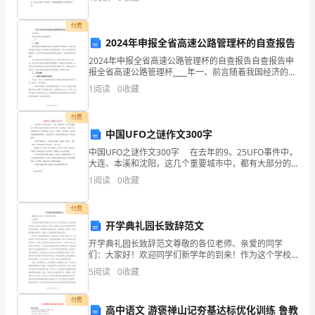
医疗保险由企业和个人共同缴纳
C.
的人就是独立的人。”是的，因为自立的个人才会
）。
失业保险由企业和个人共同缴纳
D.
标准答案：
A
付费
.
（1
2024年申报全省高速公路管理杯的自查报告
分）
预防灾害预防犯罪预防失误抓获罪犯
2024年申报全省高速公路管理杯的自查报告自查报告申
A.B.C.D.
报全省高速公路管理杯____年一、前言随着我国经济的蓬
标准答案：
B
.
A.3
勃发展和交通需求的不断增长，高速公路在我国的交通
1
阅读
0
收藏
体系中扮演着举足轻重的角色。作为全省高速公路管
秒
A.B.
落水管避雷网（线）
付费
C.D.
带电电线房屋向外突出部分
钟
标准答案：
C
中国UFO之谜作文300字
.
中国UFO之谜作文300字 在去年的9。25UFO事件中，
B.2
18.1
进入室内救护煤气中毒患者的首要措施是（）。（分）
大连、本溪和沈阳，这几个重要城市中，都有大部分的
把患者移到通风处给患者冷敷
A.B.
人看到了不明飞行物。在大连的人，看到UFO是作缓缓
秒
1
阅读
0
收藏
的转动，在转的时候，画出了一个圆形
钟
付费
开学典礼园长致辞范文
C
黔
开学典礼园长致辞范文尊敬的各位老师、亲爱的同学
们：大家好！欢迎同学们新学年的到来！作为这个学校
西
的园长，我非常荣幸地站在这里向大家致辞。首先，我
5
阅读
0
收藏
南
要向大家表示最热烈的祝贺和美好的祝愿。尽管新学年
刚刚开始，
初
付费
高中语文 游褒禅山记夯基达标优化训练 鲁教
级