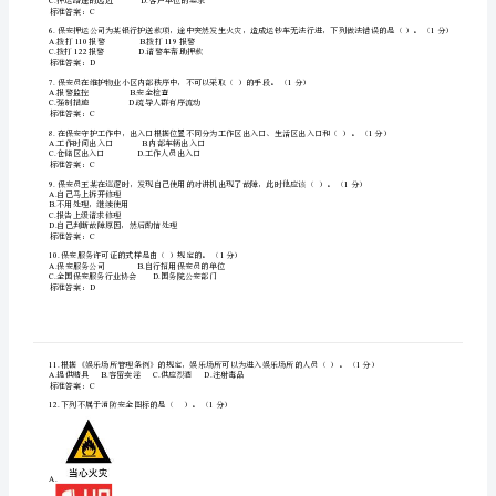
南
1
A.
先锁门，再报警
初
B.
先看损失大小，再决定是否报警
C.
先通知失主回家清点物品，再看损失大小决定是否报警
级
D.
保护现场并且报警
标准答案：
D
.
保
安
员
3.1
该交通标志的含义是（）。（分）
A.B.
禁止大型客车驶入禁止驶入
考
C.D.
禁止小型客车驶入禁止机动车驶入
标准答案：
C
.
试
C
A.B.
查验出入人员证件登记出入车辆和物品
开展守护、巡逻遵纪守法
C.D.
卷
标准答案：
D
.
总
押运任务的性质承担风险的程度
A.B.
押运路途的远近客户单位的要求
C.D.
共
标准答案：
C
.
100
A.110B.119
拨打报警拨打报警