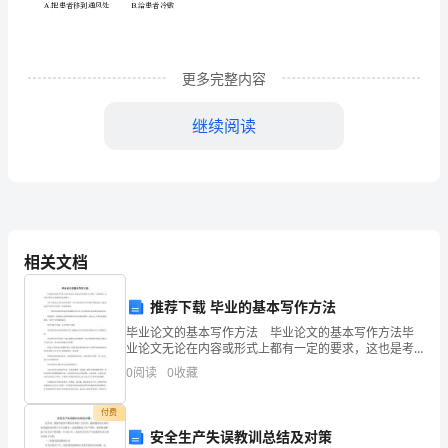
分）
1.
在
更多完整内容
A.B.C.D.
提供赌具容留卖淫供应烈酒注射毒品
现
标准答案：
C
继续阅读
.
场
12.1
下列不属于消防安全图标的是（）。（分）
急
救
中，
相关文档
A.
口
推荐下载 毕业的基本写作方法
对
毕业论文的基本写作方法 毕业论文的基本写作方法毕
业论文无论在内容或形式上都有一定的要求，这也是考
口
核论文成绩的基本依据之一。 关于毕业论文写作的具
B.
0
阅读
0
收藏
体要求，在以后的有关章节中将作详细论述，这里先说
人
说毕
付费
工
安全生产失误教训总结及对策