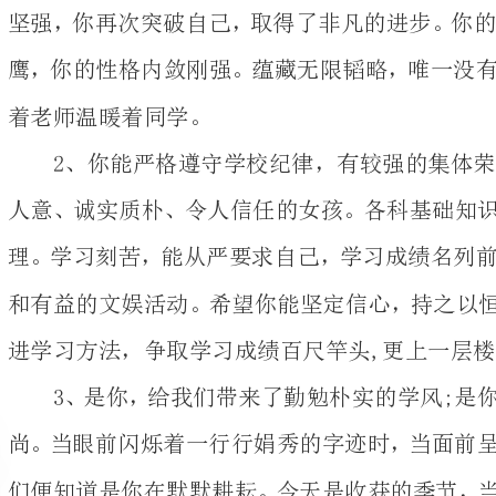
2、你能严格遵守学
人意、诚实质朴、令人
理。学习刻苦，能从严
和有益的文娱活动。希
进学习方法，争取学习成绩百尺竿头,更上一层楼。
3、是你，给我们带来
尚。当眼前闪烁着一行
们便知道是你在默默耕
对你说：这是一个新的起点!
4、该生严于律己，尊
各项活动，劳动积极，
科成绩都有较大提高。
认真，有充分的自信心
纪要求自己。关心集体