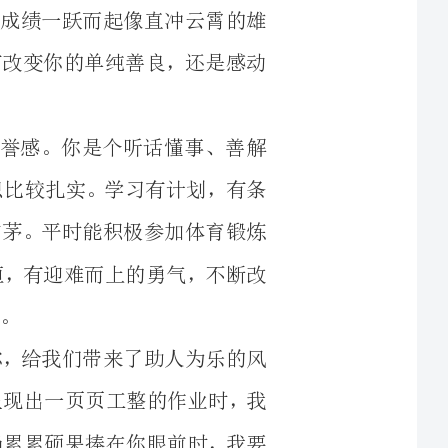
校纪律，有较强的集体荣誉感。你是个听话懂事、善解
信任的女孩。各科基础知识比较扎实。学习有计划，有条
要求自己，学习成绩名列前茅。平时能积极参加体育锻炼
望你能坚定信心，持之以恒，有迎难而上的勇气，不断改
了勤勉朴实的学风;是你，给我们带来了助人为乐的风
行娟秀的字迹时，当面前呈现出一页页工整的作业时，我
耘。今天是收获的季节，当累累硕果捧在你眼前时，我要
敬师长，团结同学。集体观念强，积极配合干部开展
积极参加社会实践和体育锻炼。学习努力，听课专心，各
是一位有理想且有实干精神的学生。行为举止文明，学习
，有敏捷的思维，学习自主能力有较大的提高。以校规班
荣誉，积极参加社会实践和文体活动，积极配合干部开展