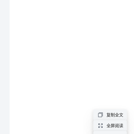
高
中
生
高
三
班
主
任
评
语
高
复制全文
中
全屏阅读