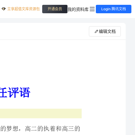
立享超值文库资源包
我的资料库
开通会员
Login 腾讯文档
编辑文档
后一段拼搏，带着高一的梦想，高二的执着和高三的
，取得了非凡的进步。你的成绩一跃而起像直冲云霄的雄
。蕴藏无限韬略，唯一没有改变你的单纯善良，还是感动