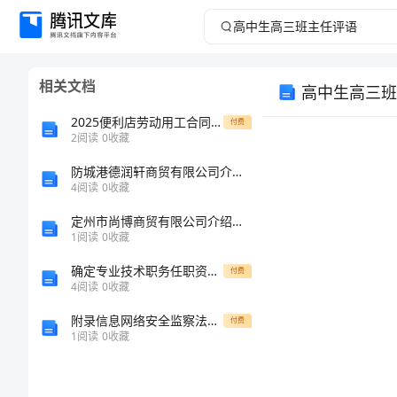
高
中
相关文档
高中生高三班
生
2025便利店劳动用工合同模板
付费
高
2
阅读
0
收藏
防城港德润轩商贸有限公司介绍企业发展分析报告
三
4
阅读
0
收藏
班
定州市尚博商贸有限公司介绍企业发展分析报告
1
阅读
0
收藏
主
确定专业技术职务任职资格审批表的会计专业自我工作总结怎么写
付费
4
阅读
0
收藏
任
附录信息网络安全监察法规概述二
付费
评
1
阅读
0
收藏
语