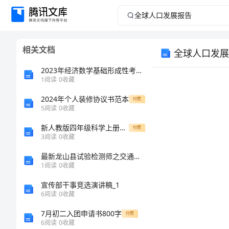
全
球
相关文档
全球人口发展
人
2023年经济数学基础形成性考核册及参考答案重点资料
口
1
阅读
0
收藏
2024年个人装修协议书范本
发
付费
5
阅读
0
收藏
展
新人教版四年级科学上册月考测试卷带答案
付费
3
阅读
0
收藏
报
最新龙山县试验检测师之交通工程考试题库及完整答案（各地真题）
1
阅读
0
收藏
告
宣传部干事竞选演讲稿_1
全
6
阅读
0
收藏
球
7月初二入团申请书800字
付费
6
阅读
0
收藏