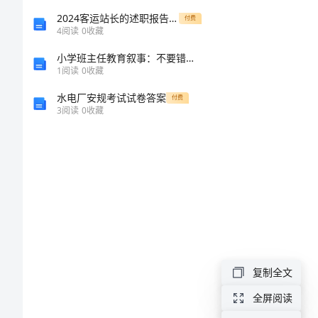
人
2024客运站长的述职报告范文
付费
口
4
阅读
0
收藏
发
小学班主任教育叙事：不要错怪学生
1
阅读
0
收藏
展
水电厂安规考试试卷答案
付费
报
3
阅读
0
收藏
告
人
口
是
一
个
复制全文
国
全屏阅读
家