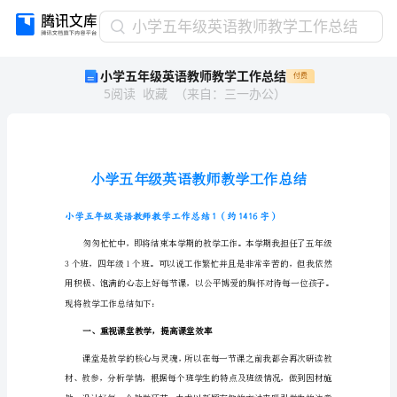
小
小学五年级英语教师教学工作总结
学
小学五年级英语教师教学工作总结
付费
五
5
阅读
收藏
（
来自
：
三一办公
）
年
级
英
语
教
师
教