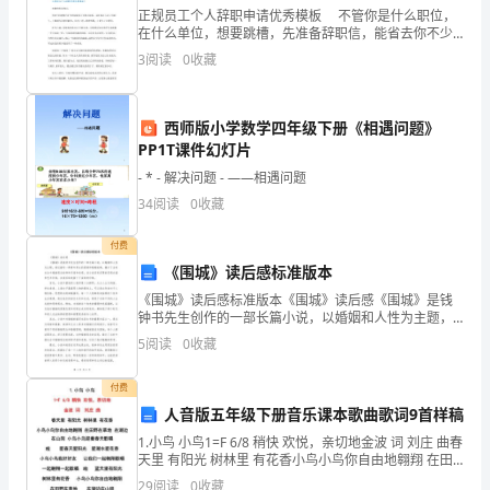
正规员工个人辞职申请优秀模板 不管你是什么职位，
字）
在什么单位，想要跳槽，先准备辞职信，能省去你不少
的麻烦。下面是整合的正规员工个人辞职申请优秀模
3
阅读
0
收藏
匆
板，一起来看看吧。更多辞职申请书点击个人辞职查
看。
匆
西师版小学数学四年级下册《相遇问题》
忙
PP1T课件幻灯片
- * - 解决问题 - ——相遇问题
忙
34
阅读
0
收藏
中，
付费
即
《围城》读后感标准版本
将
《围城》读后感标准版本《围城》读后感《围城》是钱
钟书先生创作的一部长篇小说，以婚姻和人性为主题，
结
通过描写一群青年男女的爱情和婚姻故事，揭示了当时
5
阅读
0
收藏
社会中婚姻观念的种种矛盾和迷惑。该小说具有深厚的
思想内涵
束
付费
本
人音版五年级下册音乐课本歌曲歌词9首样稿
1.小鸟 小鸟1=F 6/8 稍快 欢悦，亲切地金波 词 刘庄 曲春
学
天里 有阳光 树林里 有花香小鸟小鸟你自由地翱翔 在田
野在草地 在湖边在山岗 小鸟小鸟迎着春天歌唱啦 爱春天
29
阅读
0
收藏