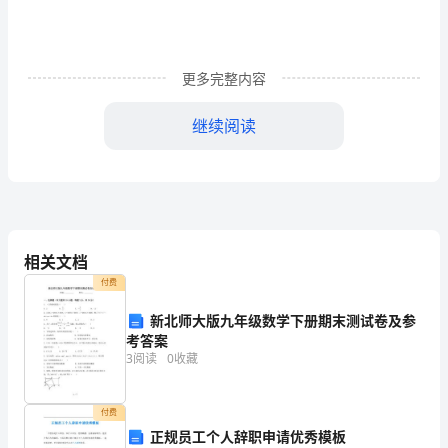
级
英
更多完整内容
语
继续阅读
教
师
教
进步。
学
相关文档
工
付费
作
新北师大版九年级数学下册期末测试卷及参
总
考答案
3
阅读
0
收藏
结
1（约
付费
正规员工个人辞职申请优秀模板
1416