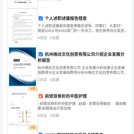
期
爱阳光 爱湖水
的
好地学习好英语。
个人述职述廉报告稽查
教
个人述职述廉报告稽查尊敬的领导、同事们：大家好！
五、今后努力方向
我是XXX公司XXXX部门的一名员工，现在我将向大家述
学
职述廉报告稽查的情况。一、述职情况：过去一年，我
4
阅读
0
收藏
在部门的职责范围内认真履行岗位职责，努力完成了公
工
司
作。
杭州格纹文化创意有限公司介绍企业发展分
析报告
本
杭州格纹文化创意有限公司 企业发展分析结果企业发展
指数得分企业发展指数得分杭州格纹文化创意有限公司
学
综合得分说明：企业发展指数根据企业规模、企业创
2
阅读
0
收藏
新、企业风险、企业活力四个维度对企业发展情况进行
期
评价。
付费
我
前臂双骨折的中医护理
- 前臂双骨折的中医护理 - 赵娟 - 前臂双骨解剖 - - 解剖概
担
要:前臂骨由尺骨及桡
任
8
阅读
0
收藏
了
付费