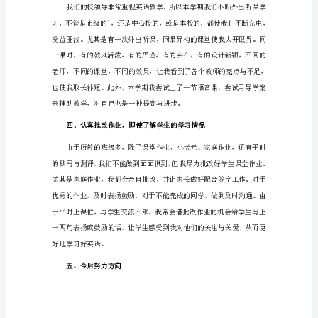
语
教
师
教
学
工
作
总
结
小
学
五
年