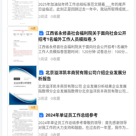
3
2025年加油站年终工作总结标准范文随着____年的尾声
日益临近，此刻正是回顾过去一年中，我站所取得成就
篇
与经验的适时节点。在此，我站站长就全年的工作表
2
阅读
0
收藏
现、面临的挑战以及未来的战略规划，与各位同仁分
大
享。
付费
班
江西省永修县社会福利院关于面向社会公开
招考1名编外工作人员模拟卷_5
体
江西省永修县社会福利院关于面向社会公开招考1名编外
工作人员模拟卷答题时间：120分钟 试卷总分：100分
育
试卷试题：共200题姓名：_______________ 学号：_______
1
阅读
0
收藏
活
北京溢洋凯丰商贸有限公司介绍企业发展分
动
析报告
教
北京溢洋凯丰商贸有限公司 企业发展分析结果企业发展
指数得分企业发展指数得分北京溢洋凯丰商贸有限公司
案
综合得分说明：企业发展指数根据企业规模、企业创
2
阅读
0
收藏
新、企业风险、企业活力四个维度对企业发展情况进行
《看
评价。
付费
2024年单证员工作总结参考
谁
2024年单证员工作总结参考尊敬的领导：首先感谢领导
飞
对我工作的大力支持和鼓励，在过去的一年里，我作为
单证员，全心全意地为公司的发展贡献自己的力量。在
2
阅读
0
收藏