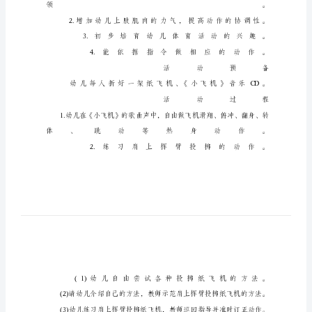
案
《看
谁
的
耳
朵
灵》
及
教