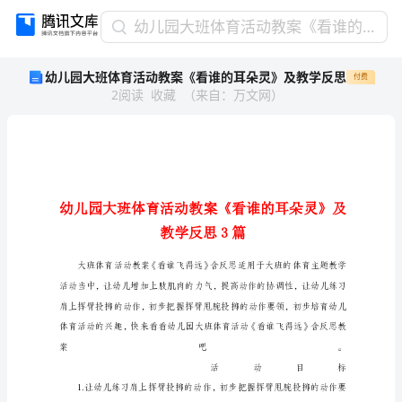
幼
幼儿园大班体育活动教案《看谁的耳朵灵》及教学反思
儿
幼儿园大班体育活动教案《看谁的耳朵灵》及教学反思
付费
园
2
阅读
收藏
（
来自
：
万文网
）
大
班
体
育
活
动
教