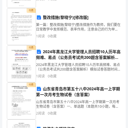
这个特殊而充满挑战的年份里，我虚心学习，积极进
得
取，不
付费
远》
整改措施(黎晓宁)[修改版]
含
第一篇：整改措施(黎晓宁)整改措施作为教师，我们要在
日常教学中发挥模范、表率作用，注意自己的行为举
反
止，言谈风貌。教师需要从小事做起，从自我做起，率
1
阅读
0
收藏
先垂范，做出表率 , 以高尚的人格感染人，以整洁的仪表
思
付费
2024年黑龙江大学管理人员招聘10人历年高
适
频难、易点（公务员考试共200题含答案解析）
用
模拟试卷
2024年黑龙江大学管理人员招聘10人历年高频难、易点
（公务员考试共200题含答案解析）模拟试卷答题时间：
于
120分钟 试卷总分：150分 每套试卷共200题，答案解析
1
阅读
0
收藏
在题目后面全文为Word可
大
付费
山东省青岛市第五十八中2024年高一上学期
班
第一次月考生物试卷（含答案）
的
山东省青岛市第五十八中2024年高一上学期第一次月考
生物试卷（含答案）一、单选题（本题共10小题，每题3
分，共30分）1、下列关于细胞生命历程的叙述，正确的
体
2
阅读
0
收藏
是A．衰老细胞的体积和细胞核体积都缩小B．青
育