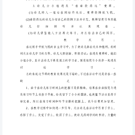
学
反
思
幼
儿
园
大
班
体
育
活
动