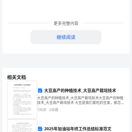
教
案
《看
更多完整内容
谁
继续阅读
的
耳
朵
灵》
相关文档
及
大豆高产的种植技术_大豆高产栽培技术
教
大豆高产的种植技术_大豆高产栽培技术大豆高产的种植
学
技术_大豆高产栽培技术 大豆是我们爱吃的豆类，那怎样
种植大豆高产呢?下面小编为大家介绍一下大豆高产的种
7
阅读
0
收藏
反
植技术，希望对你有帮助。 大豆高产
思
2025年加油站年终工作总结标准范文