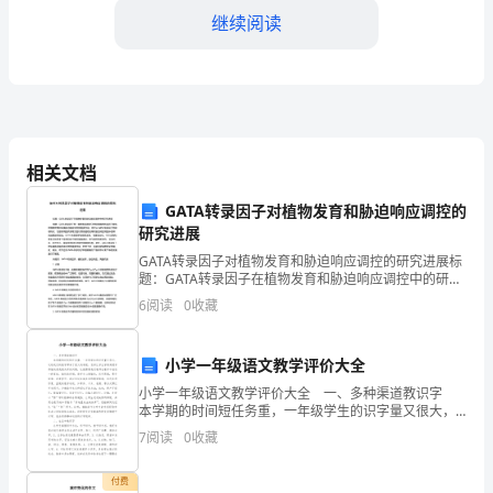
潮，
继续阅读
中
装
很
受
相关文档
欢
GATA转录因子对植物发育和胁迫响应调控的
迎，
研究进展
GATA转录因子对植物发育和胁迫响应调控的研究进展标
刺
题：GATA转录因子在植物发育和胁迫响应调控中的研究
进展摘要：GATA转录因子是一类拥有高度保守的结构域
6
阅读
0
收藏
绣
的转录因子家族，在植物发育和环境胁迫响应中发
也
小学一年级语文教学评价大全
成
小学一年级语文教学评价大全 一、多种渠道教识字
本学期的时间短任务重，一年级学生的识字量又很大，
为
这给我们的教学带来了很大的难度，怎样让学生学得简
7
阅读
0
收藏
便学得愉快是我很头疼的问题，这就需要我们教师在教
时
学
付费