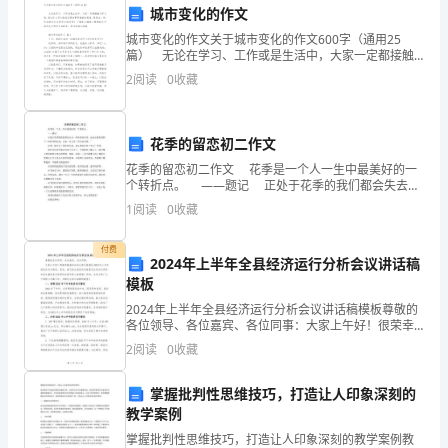
尚
城市变化的作文
城市变化的作文关于城市变化的作文600字（通用25
热
篇） 无论在学习、工作或是生活中，大家一定都接触
过作文吧，通过作文可以把我们那些零零散散的思想，
点。
2
阅读
0
收藏
聚集在一块。你知道作文怎样写才规范吗？下面是小编
可
花季的留恋初二作文
租
花季的留恋初二作文 花季是一个人一生中最美好的一
一
个转折点。 ——题记 正处于花季的我们都会失去一
商机。
些美好的东西，也会让我们得到了一些有用的东西，正
1
阅读
0
收藏
间
如一句古话“有失必有得。” 花季，我失去
20
付费
2024年上半年全县经济运行分析会议讲话稿
模板
平
2024年上半年全县经济运行分析会议讲话稿模板尊敬的
米
各位领导、各位嘉宾、各位同事：大家上午好！很荣幸
能够在此向大家汇报我区2023年上半年的经济运行情
2
阅读
0
收藏
的
况。首先，我代表全县经济发展委员会向各位领导和各
位
门
掌握批判性思维技巧，打造让人印象深刻的
教学案例
面，
掌握批判性思维技巧，打造让人印象深刻的教学案例教