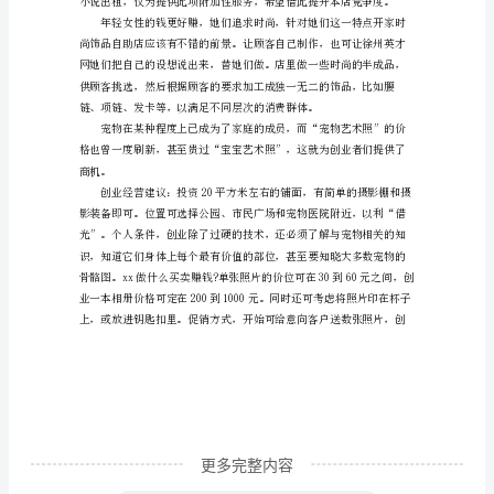
生
意
最
赚
钱
费用，一个月可有近2000元的利润。
近
年
来
流
行
复
古
更多完整内容