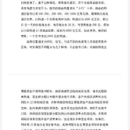
最
赚
钱
尽量帮他们修补。
在
社
区
附
近
做
什
么