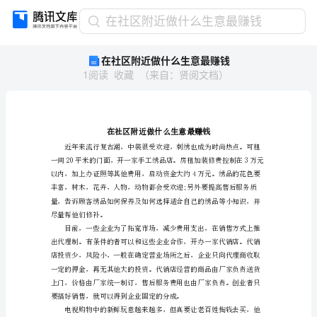
在
在社区附近做什么生意最赚钱
社
在社区附近做什么生意最赚钱
区
1
阅读
收藏
（
来自
：
贤阅文档
）
附
近
做
什
么
生
意