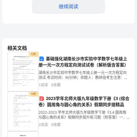
继续阅读
分
重
要
的
会议纪要等。
相关文档
职
付费
基础强化湖南长沙市实验中学数学七年级上
位，
册一元一次方程定向测试试卷（解析版含答案）
-协助组织员工培训和会议。
主
湖南长沙市实验中学数学七年级上册一元一次方程定向
测试 考试时间：90分钟；命题人：教研组考生注意：
要
1、本卷分第I卷（选择题）和第Ⅱ卷（非选择题）两部
1
阅读
0
收藏
分，满分100分，考试时间90分钟2、答卷前，考生务
5.办公室安全和维护
负
付费
2023学年北师大版九年级数学下册《3 (综合
责
卷）圆周角与圆心角的关系》假期同步提精品
2022-2023 学年北师大版九年级数学下册《3.4 圆周角
系统等。
协
与圆心角的关系》假期同步提升练习题（附答案）一．
选择题（共 10 小题，满分 30 分）1．如图，点 A，B，
2
阅读
0
收藏
助
C 都在⊙O 上，若∠C＝3