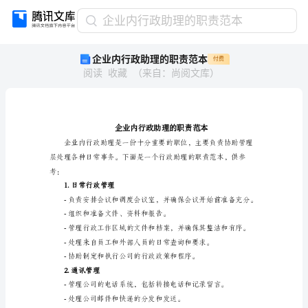
企
企业内行政助理的职责范本
业
企业内行政助理的职责范本
付费
内
阅读
收藏
（
来自
：
尚阅文库
）
行
政
助
理
的
职
责