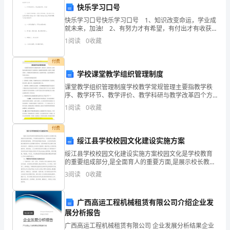
管
等。
快乐学习口号
理
快乐学习口号快乐学习口号 1、知识改变命运，学业成
就未来，加油! 2、有努力才有希望，有付出才有收获，
层
快乐学习口号。让我们呐喊：“我一定能行!”插上希望的
6.行政支持系统管理
1
阅读
0
收藏
翅膀，飞
处
付费
理
学校课堂教学组织管理制度
件等.
课堂教学组织管理制度学校教学常规管理主要指教学秩
各
序、教学环节、教学评价、教学科研与教学改革四个方
面的管理。加强教学常规管理，是建立正常教学秩序、
种
1
阅读
0
收藏
开展教学研究和教学改革、提高教学质量、完成学校教
育任务的
日
付费
7.其他职责
绥江县学校校园文化建设实施方案
常
绥江县学校校园文化建设实施方案校园文化是学校教育
事
的重要组成部分,是全面育人的重要方面,是展示校长教育
理念、学校特色的重要平台。学校校园文化通过班风校
3
阅读
0
收藏
务。
风教风建设、多种形式的校园文化活动、人文和自然的
总结：
校园
下
广西高运工程机械租赁有限公司介绍企业发
展分析报告
面
广西高运工程机械租赁有限公司 企业发展分析结果企业