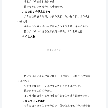
考：
范
1.日常行政管理
本
企
业
内
行
政
助
2.通讯管理
理
的
职
-管理员工的出差和差旅安排。
责