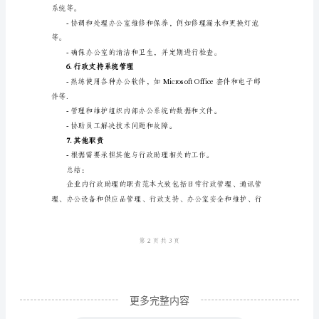
范
3.办公设备和供应品管理
本
企
传真机等。
业
内
行
政
4.行政支持
助
理
是
一
份
更多完整内容
十