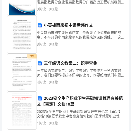
是
发展指数得分企业发展指数得分广西高运工程机械租赁
有限公司综合得分说明：企业发展指数根据企业规模、
3
阅读
0
收藏
一
企业创新、企业风险、企业活力四个维度对企业发展情
况进
个
小英雄雨来初中读后感作文
行
小英雄雨来初中读后感作文 最近读了小英雄雨来的故
事，不平凡的小雨来给平凡的我带来深深的感触。 这
政
篇课文主要讲述了十二岁雨来从小就喜欢游泳，尤其擅
3
阅读
0
收藏
长凫水，像个小鸭子一样灵活。雨来还勤奋好学，一本
用
助
付费
理
三年级语文教案二：识字宝典
三年级语文教案二：识字宝典识字宝典作为一名语文教
的
师，我们既要教授孩子们字的读写，也要帮助他们积累
丰富的词汇，建立牢固的语言基础。而在三年级的语文
4
阅读
0
收藏
职
教学中，识字宝典的使用，成为了一项备受关注的教学
方法。什
责
2023安全生产职业卫生基础知识管理有关范
范
文【审定】文档10篇
2023安全生产职业卫生基础知识管理有关范文【审定】
本，
文档10篇夏季发生中毒窒息如何救护?夏季就是职业性化
学中毒高发期。这主要是因为，夏季温度低，有机溶剂
1
阅读
0
收藏
供
易挥发，而一些用人单位可以通过关上空调、停用工作