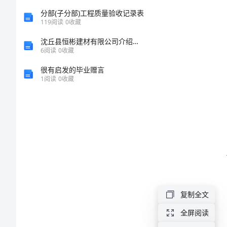
礼
分部(子分部)工程质量验收记录表
仪
119
阅读
0
收藏
心
沈丘县恒彬建材有限公司介绍企业发展分析报告
6
阅读
0
收藏
得
很有启发的毕业赠言
模
1
阅读
0
收藏
于随意。
板
第
一
篇：
职
场
复制全文
礼
全屏阅读
仪