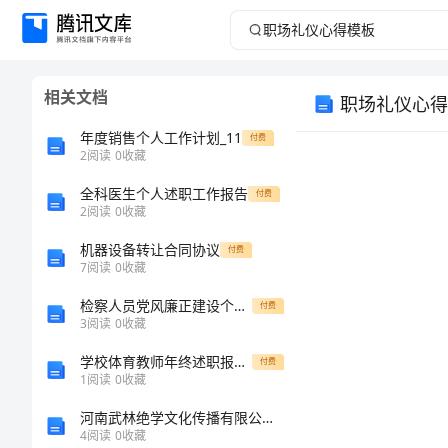
职
场
相关文档
职场礼仪心得
礼
年度销售个人工作计划_11
付费
仪
2
阅读
0
收藏
全科医生个人述职工作报告
心
付费
2
阅读
0
收藏
得
机器设备转让合同协议
付费
7
阅读
0
收藏
模
检察人员党风廉正建设个人自查报告
付费
3
阅读
0
收藏
板
学校体育教师年终述职报告范文
付费
生、
职
1
阅读
0
收藏
场
河南武林绝学文化传播有限公司介绍企业发展分析报告
4
阅读
0
收藏