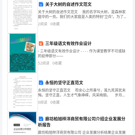
关于大树的自述作文范文
长
关于大树的自述作文范文 我的名字叫大树，是森林家
庭中的一员。我们的大家庭是人类的特别“卫兵”。为了保
XX。
护人类的环境，我们特别“卫兵”像魔术师一样，有时变成
2
阅读
0
收藏
“工厂”，有时变成“机器”，有时变成一
年
末
三年级语文有效作业设计
将
- 三年级语文有效作业设计 - - - - 作为课堂教学不可或缺
的延伸部分——
至，
52
阅读
0
收藏
回
顾
永恒的坚守正直范文
永恒的坚守正直范文 苟余心之所善兮，虽九死其犹未
这
悔。坚守正直，人生才气象峥嵘，风采绚丽。 岁月的
风霜不会凋零一个个美好的记忆，历史的沧桑不能暗淡
量。
0
阅读
0
收藏
一
一幕幕执着的坚守。 ——题
年
廊坊柏旭梓洋商贸有限公司介绍企业发展分
的
析报告
廊坊柏旭梓洋商贸有限公司 企业发展分析结果企业发展
平台！