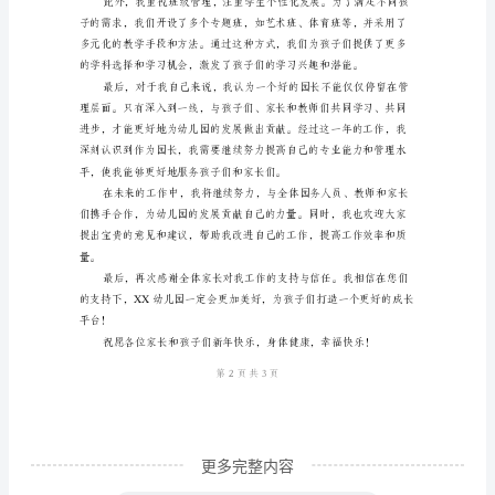
终
个
高了全体员工的获得感和归属感。
人
工
作
总
结
范
文
亲
爱
的
更多完整内容
家