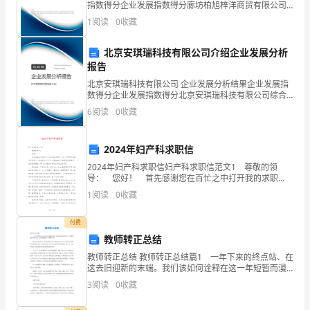
工
指数得分企业发展指数得分廊坊柏旭梓洋商贸有限公司
综合得分说明：企业发展指数根据企业规模、企业创
1
阅读
0
收藏
作，
新、企业风险、企业活力四个维度对企业发展情况进行
评价。
我
北京安琪瑞科技有限公司介绍企业发展分析
报告
感
北京安琪瑞科技有限公司 企业发展分析结果企业发展指
数得分企业发展指数得分北京安琪瑞科技有限公司综合
到
得分说明：企业发展指数根据企业规模、企业创新、企
6
阅读
0
收藏
业风险、企业活力四个维度对企业发展情况进行评价。
无
该企
比
2024年妇产科求职信
2024年妇产科求职信妇产科求职信范文1 尊敬的领
荣
导： 您好！ 首先感谢您在百忙之中打开我的求职
信，为一个即将毕业的学子打开了一扇求职成功之门，
幸
1
阅读
0
收藏
如果能够加入贵院是我的荣幸，也是我最期盼之事
和
付费
教师转正总结
自
教师转正总结 教师转正总结篇1 一年下来的终点站、在
豪
这去旧迎新的末端。我们该如何诠释在这一年短暂而漫
长的岁月里，总结和叙述这一年的得与失。 在这半年
3
阅读
0
收藏
能
的工作中、我不仅是在工作，更是在工作中学习。在社