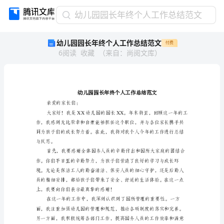
幼
幼儿园园长年终个人工作总结范文
儿
幼儿园园长年终个人工作总结范文
付费
园
6
阅读
收藏
（
来自
：
尚阅文库
）
园
长
年
终
个
人
亲爱的家长们：
工