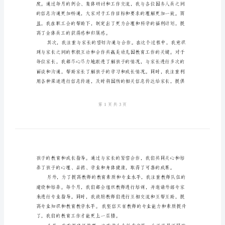
作
总
与反思。
结
范
文
幼
上，我要向你们表示最真挚的感谢！
儿
园
园
长
年