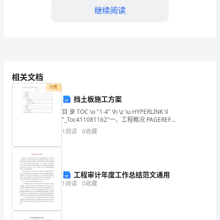
继续阅读
长
们：
大
家
相关文档
好！
付费
我
挡土板施工方案
目 录 TOC \o "1-4" \h \z \u HYPERLINK \l
是
"_Toc411081162"一、工程概况 PAGEREF
_Toc411081162 \h 1HYPERLINK \l
XX
1
阅读
0
收藏
幼
了，我们的教育工作才能更
儿
工程审计年度工作总结范文通用
园
1
阅读
0
收藏
的
园