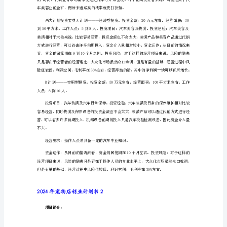
物
店
创
间。
业
计
店比较理想的地址。
划
书
1
开
一
家
中