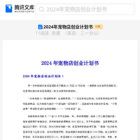
2024
2024年宠物店创业计划书
年
2024年宠物店创业计划书
付费
宠
11
阅读
收藏
（
来自
：
三一办公
）
物
店
创
业
计
划
书