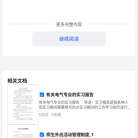
档
的
汽
更多完整内容
车
继续阅读
美
第三，车流量比较大的公路附近。
容
店
投
相关文档
资
有关电气专业的实习报告
大
车美容业的金矿，
有关电气专业的实习报告 导语：实习报告是指各种人
概
员实习期间需要撰写的对实习期间的工作学习经历进行
描述的文本，它是应用写作的重要文体之一。下面是带
5
阅读
0
收藏
在
来的电气专业实习报告，供各位参阅。
20
师生外出活动管理制度_1