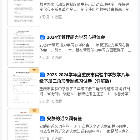
万
师生外出活动管理制度师生外出活动管理制度 在快速
变化和不断变革的今天，制度使用的频率越来越高，制
至
度是维护公平、公正的有效手段，是我们做事的底线要
1
阅读
0
收藏
求。相信很多朋友都对拟定制度感到非常苦恼吧，下面
30
是
万
2024年管理能力学习心得体会
元
2024年管理能力学习心得体会____年管理能力学习心得
体会一、引言____年，我在管理能力学习方面取得了一些
间，
新的体会和心得。在这一年的学习中，我逐渐认识到管
人员：8到10人。
3
阅读
0
收藏
理能力是我在工作和生活中取得成功所必不可少
一
付费
2023-2024学年度重庆市实验中学数学八年
般
级下册三角形专题练习试卷（详解版）
两
重庆市实验中学数学八年级下册三角形专题练习 考试时
间：90分钟；命题人：教研组考生注意：1、本卷分第I
年
卷（选择题）和第Ⅱ卷（非选择题）两部分，满分100
不大。
2
阅读
0
收藏
分，考试时间90分钟2、答卷前，考生务必用0.5
左
付费
安静的近义词有些
右
安静的近义词有些 对于安静这个词大家都并不陌生，
就
那么安静的近义词大家知道有哪些吗？下面是帮大家的
安静的近义词有哪些，希望大家喜欢。 中文发音：安
5
阅读
0
收藏