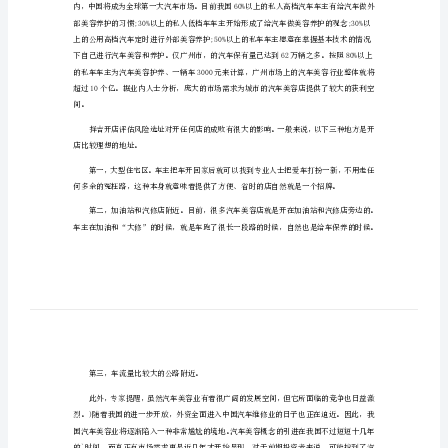
2024年宠物店创业计划书1
2024
年
经营得好的汽车美
宠
物
店
创
业
计
划
书
2024
年
宠