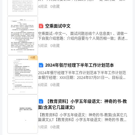
司，
格的劳动保障协理员”，二是关于今年的居民养老保险政
4
阅读
0
收藏
策进行解读，三是将当前的工作进行安排。要做一名合
乙
方
空乘面试中文
为
空乘面试--中文一、 面试问题总结个人信息类1 、请做一
下自我介绍思路：介绍内容要与个人简历相一致；表述
〇
方式上尽量口语化；要切中要害，不谈无关、无用的内
5
阅读
0
收藏
容；条理要清晰，层次要分明；事先最好以文字的形式
〇
付费
公
2024年餐厅经理下半年工作计划范本
2024年餐厅经理下半年工作计划范本下半年工作计划范
司，
本餐厅经理：XXX日期：2024年07月01日一、目标设定
1. 提升餐厅整体运营效率，实现销售额增长10%。2. 提
双
6
阅读
0
收藏
升餐厅客户满意度，达到90%以上
方
【教育资料】小学五年级语文：神奇的书-教
在
案(含其它几篇课文)
【教育资料】小学五年级语文：神奇的书-教案(含其它几
平
篇课文)LT【教育资料】小学五年级语文：神奇的书 教案
（含其它几篇课文）这是一首外国的儿童诗，它借诗歌
等、
1
阅读
0
收藏
的形式，用富含哲理的语言。介绍了书带给人们的是