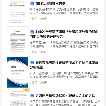
经
如何实现局域网共享
典
局域网涉及到的技术比较多也比较杂，我们知道，局域
网这个环境经常与电脑使用者们息息相关，然而因为操
版
作系统的不同，系统设置的不同，系统环境的细微差
5
阅读
0
收藏
异，导致了“局域网共享”的老大难，是不是还纠结在“局
本
域网
轴向冲击载荷下薄壁折纹管和波纹管的屈曲
如
与能量吸收的开题报告
下：
轴向冲击载荷下薄壁折纹管和波纹管的屈曲与能量吸收
的开题报告一、研究背景和意义随着工程结构和器件的
一、
不断需求，薄壁折纹管和波纹管的应用范围越来越广
3
阅读
0
收藏
泛。在实际工程中，薄壁折纹管和波纹管通常是承受轴
甲
向冲击载荷
石狮市晶晨制冷设备有限公司介绍企业发展
方
分析报告
为
石狮市晶晨制冷设备有限公司 企业发展分析结果企业发
展指数得分企业发展指数得分石狮市晶晨制冷设备有限
公司综合得分说明：企业发展指数根据企业规模、企业
〇
1
阅读
0
收藏
创新、企业风险、企业活力四个维度对企业发展情况进
行评
〇
付费
讲习所全镇劳动保障协理员大会上的讲话
公
全区劳动保障协理员培训会议讲话各位__、同志们：上午
好，今天我将要讲三个方面的内容。一是“如何做一名合