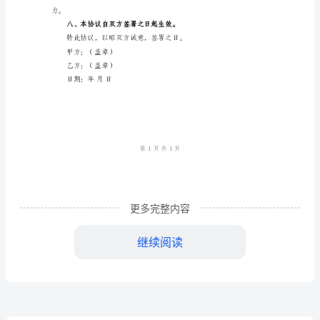
专
础上，就指标租赁事宜达成协议。
业
等，具体以双方书面协议为准。
版
2024
年
期支付的，按照约定支付违约金。
北
京
应承担赔偿责任。
更多完整内容
指
标
继续阅读
成的，提交〇〇市仲裁委员会裁决。
租
赁
力。
协