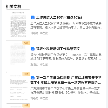
议
相关文档
专
工作总结大二100字(精选10篇)
甲方：（盖章）
业
工作总结大二100字(精选10篇) 时间在不知不觉中总是
过得很快，进入大学已经快有两年了，自己也不再是两
乙方：（盖章）
版
年前那个对大学一知半解、懵懵懂懂的小女生了。尤其
1
阅读
0
收藏
是当自己步入大二，看着那些大一的“小朋友”们，
日期：年月日
北
付费
京
镇农业科技培训工作总结范文
镇农业科技培训工作总结范文 20XX年，马兰峪镇农林
指
站以“科学开展观”重要思想为指导，认真党的各项方针、
政策，努力钻研本职业务，在镇党委、政府和市级各局
标
3
阅读
0
收藏
的正确领导下，以创立社会主义新农村为主题，以
租
付费
第一次月考滚动检测卷-广东深圳市宝安中学
赁
数学七年级上册第三章一元一次方程方程综合测
评试题（解析卷）
广东深圳市宝安中学数学七年级上册第三章一元一次方
协
程方程综合测评 考试时间：90分钟；命题人：教研组考
生注意：1、本卷分第I卷（选择题）和第Ⅱ卷（非选择
议
2
阅读
0
收藏
题）两部分，满分100分，考试时间90分钟2、答卷
付费