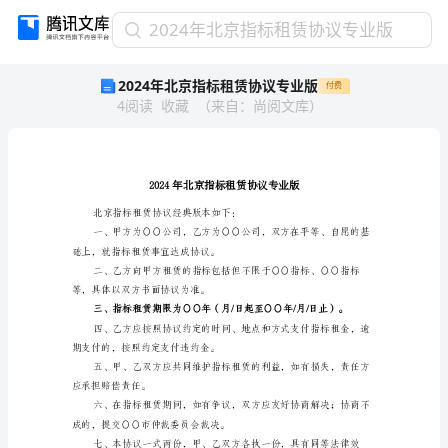
2024
2024年北京指标租赁协议专业版
年
2024年北京指标租赁协议专业版
付费
北
4
阅读
收藏
（
来自
：
尚阅文库
）
京
指
标
租
赁
协
北京指标租赁协议经
议