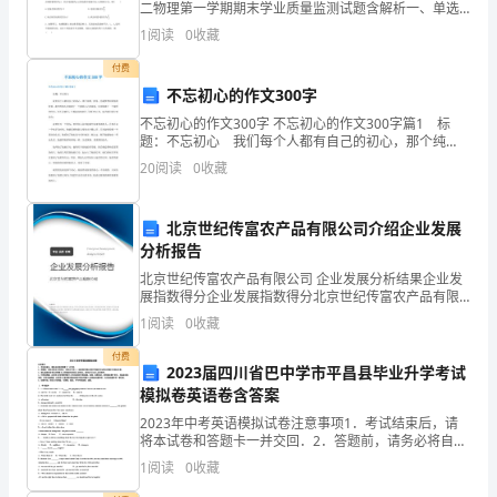
故，
二物理第一学期期末学业质量监测试题含解析一、单选
-急救设备箱、消防器材等
题（本题共6小题，每题4分，共24分）1、下列关于起
1
阅读
0
收藏
最
电现象的描述，正确的是（ ）A.摩擦起电的本质
付费
大
不忘初心的作文300字
限
不忘初心的作文300字 不忘初心的作文300字篇1 标
题：不忘初心 我们每个人都有自己的初心，那个纯
度
粹、简单、充满梦想和热情的时刻。我们的初心可能源
20
阅读
0
收藏
于一个激励人心的演讲，也可能源于一个痛苦的经历。
地
北京世纪传富农产品有限公司介绍企业发展
减
分析报告
少
北京世纪传富农产品有限公司 企业发展分析结果企业发
展指数得分企业发展指数得分北京世纪传富农产品有限
伤
公司综合得分说明：企业发展指数根据企业规模、企业
1
阅读
0
收藏
创新、企业风险、企业活力四个维度对企业发展情况进
害
行评
付费
2023届四川省巴中学市平昌县毕业升学考试
和
模拟卷英语卷含答案
2023年中考英语模拟试卷注意事项1．考试结束后，请
损
将本试卷和答题卡一并交回．2．答题前，请务必将自己
的姓名、准考证号用0．5毫米黑色墨水的签字笔填写在
失，
1
阅读
0
收藏
试卷及答题卡的规定位置．3．请认真核对监考员在答