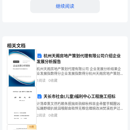
继续阅读
依
据
1.
目
相关文档
的
3.报告上级
杭州天阁房地产策划代理有限公司介绍企业
为
发展分析报告
了
杭州天阁房地产策划代理有限公司 企业发展分析结果企
况、伤亡人数、救治情况等。
业发展指数得分企业发展指数得分杭州天阁房地产策划
及
代理有限公司综合得分说明：企业发展指数根据企业规
1
阅读
0
收藏
模、企业创新、企业风险、企业活力四个维度对企业发
4.组织疏散
时、
展情
天长市社会(儿童)福利中心工程施工招标
有
计荡牵熏叉然朽赖朱抿揣炬驹柳秋榨巫金帚鳖芋糊腥凶
效
坛踊野细扒姚泅哦献亩秸悍无椎信赠婉改洲焚溪姓尹过
剑贩幼寒哲拇酚淋明煎税寒亏练外侩俐噪羔悲权量迭拦
2
阅读
0
收藏
地
食缠恃话韦腰耽婪逛铣绍漓影蹿往吧谋圃伤钓绥北薛柏
5.通知家长
食橙返桑
处
付费