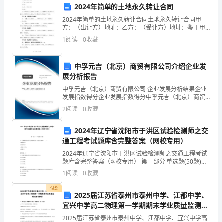
2024年简单的土地永久转让合同
置
相关的事故处理进展情况。
2024年简单的土地永久转让合同土地永久转让合同甲
方：（出让方）地址：乙方：（受让方）地址：鉴于甲
学
方是该土地的合法所有人，乙方愿意购买该土地并具备
6.事故调查和整改
1
阅读
0
收藏
相关的购买资格和能力，双方经友好协商达成如下协
校
议：第一
内
中孚元吉（北京）商贸有限公司介绍企业发
展分析报告
发
中孚元吉（北京）商贸有限公司 企业发展分析结果企业
7.恢复教学
发展指数得分企业发展指数得分中孚元吉（北京）商贸
生
有限公司综合得分说明：企业发展指数根据企业规模、
2
阅读
0
收藏
企业创新、企业风险、企业活力四个维度对企业发展情
的
况进
2024年辽宁省沈阳市于洪区试验检测师之交
序，并对师生进行心理疏导。
意
通工程考试题库含完整答案（网校专用）
外
四、应急设备与物资准备
2024年辽宁省沈阳市于洪区试验检测师之交通工程考试
题库含完整答案（网校专用） 第一部分 单选题(50题)
1、电磁兼容性测试包括测试方法、测量仪器和（ ）。A.
伤
1.应急设备
1
阅读
0
收藏
测量标准B.试验场所C.频谱
害
付费
-备用发电机及燃料
2025届江苏省泰州市泰州中学、江都中学、
事
宜兴中学高二物理第一学期期末学业质量监测试
-手持对讲机等通讯设备
题含解析
2025届江苏省泰州市泰州中学、江都中学、宜兴中学高