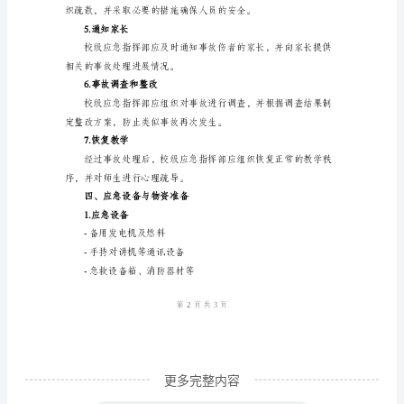
害
相关部门负责人担任副指挥长。
事
三、应急处理流程
故
1.发现事故
应
急
处
预案报告县级应急指挥部。
理
2.组织救援
预
案
一、
目
的
更多完整内容
与