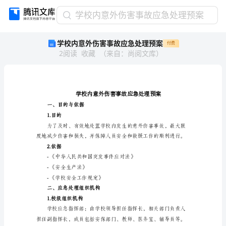
学
学校内意外伤害事故应急处理预案
校
学校内意外伤害事故应急处理预案
付费
内
2
阅读
收藏
（
来自
：
尚阅文库
）
意
外
伤
害
事
故
一、目的与依据
应
1.目的