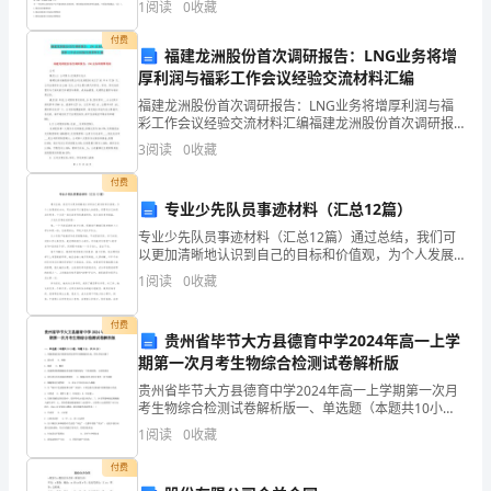
1
阅读
0
收藏
崇
投资支出C.政府购买支出D.生产要素收入和非
付费
的
福建龙洲股份首次调研报告：LNG业务将增
厚利润与福彩工作会议经验交流材料汇编
有
福建龙洲股份首次调研报告：LNG业务将增厚利润与福
彩工作会议经验交流材料汇编福建龙洲股份首次调研报
关
告：LNG业务将增厚利润公司概况1.1 公司简介:区域客
3
阅读
0
收藏
运龙头福建龙洲运输股份有限公司(龙洲股份)成立
敬
付费
业、
专业少先队员事迹材料（汇总12篇）
专业少先队员事迹材料（汇总12篇）通过总结，我们可
忠
以更加清晰地认识到自己的目标和价值观，为个人发展
规划方向。写总结时可以借鉴他人的经验，但要有自己
诚、
1
阅读
0
收藏
的观点和思考。下文是一些总结写作的典型例句，供大
家参考
勤
付费
贵州省毕节大方县德育中学2024年高一上学
奋、
期第一次月考生物综合检测试卷解析版
贵州省毕节大方县德育中学2024年高一上学期第一次月
尤
考生物综合检测试卷解析版一、单选题（本题共10小
题，每题3分，共30分）1、性激素能促进生殖器官的发
其
1
阅读
0
收藏
育和生殖细胞的生成，其化学成分属于A．蛋白质
付费
是