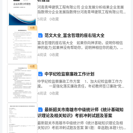
同
河南青坤建筑工程有限公司 企业发展分析结果企业发展
的
指数得分企业发展指数得分河南青坤建筑工程有限公司
综合得分说明：企业发展指数根据企业规模、企业创
5
阅读
0
收藏
新、企业风险、企业活力四个维度对企业发展情况进行
方
评价。
付费
式
范文大全_富含哲理的座右铭大全
广
富含哲理的座右铭大全 如果你向神求助，说明你相信
神的能力;如果神没有帮助你，说明神相信你的能力。你
看过哪些富含哲理的座右铭呢？今天美文网给大家带来
泛
4
阅读
0
收藏
的是富含哲理的座右铭大全，希望你会喜欢。 富含哲
流
付费
中学纪检监察廉政工作计划
传
中学纪检监察廉政工作方案 1、加大纪检监察工作力
着，
度。 一是强化落实廉政责任，年初教师签订廉政“党风
廉政建设目标书”; 二是扎实开展“廉政文化进校园活
4
阅读
0
收藏
书
动”。 三是加强对学校政府采购的监督
中
最新韶关市南雄市中级统计师《统计基础知
识理论及相关知识》考前冲刺试题及答案
所
最新韶关市南雄市中级统计师《统计基础知识理论及相
推
关知识》考前冲刺试题及答案 第1题：单选题(本题1分)
用收入法核算GDP，应当包括（）。A.消费支出B.固定