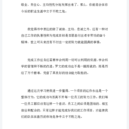
书
心
得
体
会
100
多
年
来，
努力工作了吗
?
《加
西
亚
的