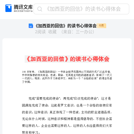
《加
《加西亚的回信》的读书心得体会
西
《加西亚的回信》的读书心得体会
付费
亚
2
阅读
收藏
（
来自
：
三一办公
）
的
回
信》
的
读
书
心