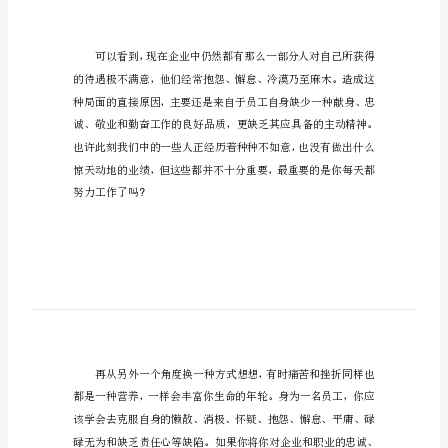
得
了中国。
体
会
《加
西
亚
的
回
信》
赞赏和学习。
的
读