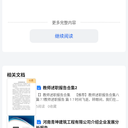
回
信》
一
更多完整内容
书
继续阅读
在
全
世
界
相关文档
范
付费
教师述职报告合集2
围
【】教师述职报告合集 【推荐】教师述职报告合集八
内
篇 ? ?教师述职报告 篇 1 ? 时间飞逝，转眼间，我们在忙
忙碌碌中又一学期已到尾声。本学期我认真做好各项工
今后的职业生涯中立于不败之地。
5
阅读
0
收藏
作，积极完成园里布置的各项任务。现将这
以
不
河南青坤建筑工程有限公司介绍企业发展分
析报告