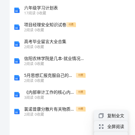
书
六年级学习计划表
17
阅读
0
收藏
报
项目经理安全知识试卷
付费
2
阅读
0
收藏
膅
录
高考毕业留言大全合集
2
阅读
0
收藏
比
信阳农林学院是几本-就业情况怎么样
和
2
阅读
0
收藏
5月思想汇报克服自己的缺点和不足
付费
考
莃
2
阅读
0
收藏
研
《内部审计工作的核心内容与实践方法》
付费
3
阅读
0
收藏
经
氯诺昔康分散片有关物质方法学研究
付费
2
阅读
0
收藏
复制全文
验
全屏阅读
袀
For