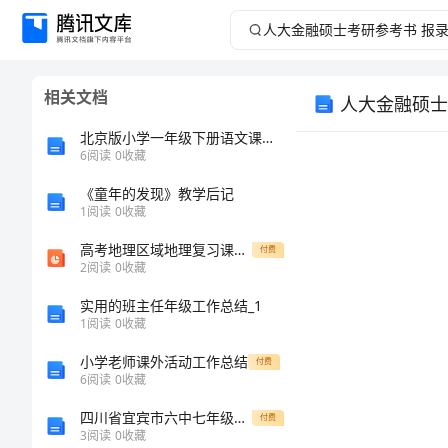
人
大
相关文档
人大金融硕士
金
北京版小学一年级下册语文课件：《小牛站起来了》
融
6
阅读
0
收藏
《童年的发现》教学后记
硕
1
阅读
0
收藏
士
高考地理区域地理复习课件：第5讲 居民与聚落 世界的发展差异2.5.1
付费
2
阅读
0
收藏
考
实用的班主任年级工作总结_1
1
阅读
0
收藏
研
小学老师课外活动工作总结
付费
参
6
阅读
0
收藏
四川省宜宾市六中七年级下期语文能力提升一课三练试题及答案(第16课)
付费
考
3
阅读
0
收藏