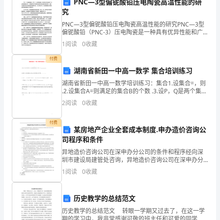
PNC—3型偏铌酸铅压电陶瓷高温性能的研
各
究
动民营企业壮大发展。
PNC—3型偏铌酸铅压电陶瓷高温性能的研究PNC—3型
位
偏铌酸铅（PNC-3）压电陶瓷是一种具有优异性能和广
三、加强产业集聚和区域协同
泛应用前景的材料。在高温环境下能保持较好的电性能
1
阅读
0
收藏
领
和机械性能，因此在高温压电应用领域具有重要价值
付费
导，
湖南省新田一中高一数学 集合培训练习
各
湖南省新田一中高一数学培训练习：集合1.设集合=，则
.2.设集合A=则满足的集合B的个数 .3.设P，Q是两个集
位
合，定义集合P-Q=，如果P=那么P-Q=
2
阅读
0
收藏
嘉
付费
某房地产企业全套成本制度.申办造价咨询公
宾，
司程序和条件
各
四、加大生态环境保护力度
异地造价咨询公司在深申办分公司的条件和程序经向深
圳市建设局建管处咨询，异地造价咨询公司在深申办分
位
公司原则上按在申办地主管部门申报新成立企业程序办
1
阅读
0
收藏
理。深圳市建设局相关规定如下：一、申办条件企业法
企
人；具体
历史教学的总结范文
业
历史教学的总结范文 转眼一学期又过去了，在这一学
家
期的学习中，我非常感谢可敬的班主任和可爱的同学