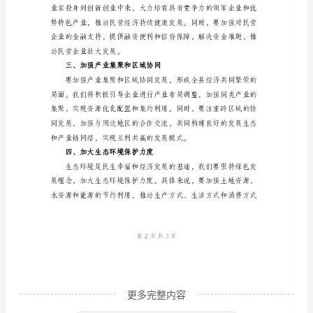
编
一、加快推动工业升级
2024
年
在
全
县
工
业
暨
民
营
更多完整内容
经