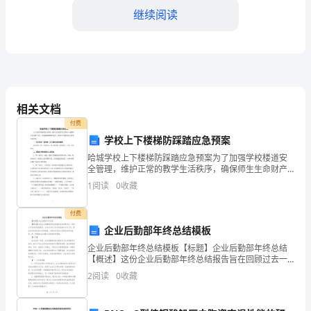
济
继续阅读
工
作
会
上
相关文档
持和服务保障。
付费
的
学校上下楼梯防踩踏应急预案
二、积极培育民营经济
讲
哈城学校上下楼梯防踩踏应急预案为了加强学校楼道安
全管理，维护正常的教学生活秩序，确保师生生命财产
话
安全，杜绝拥挤踩踏事故发生，特制订学校楼道安全管
1
阅读
0
收藏
理应急预案：一、重点部位：教学楼、办公楼的通道和
楼梯。重
精
付费
编
企业后勤部年终总结模板
企业后勤部年终总结模板【标题】企业后勤部年终总结
尊
【概述】这份企业后勤部年终总结报告旨在回顾过去一
年的工作成果和经验教训，总结并分析工作中的成绩和
2
阅读
0
收藏
敬
不足之处，提出改进和进步的方向和措施，以期为来年
的工作提
的