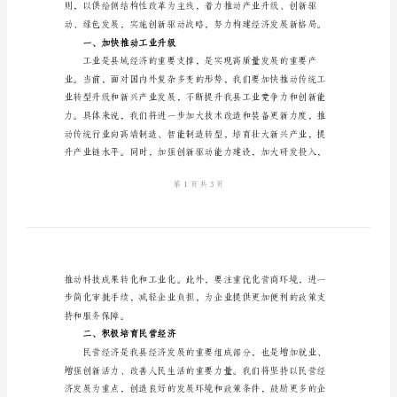
经
济
工
作
会
上
的
讲
话
精