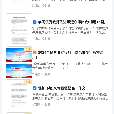
们，是他们让我感受到了作为一名教师的真正意义。中
3
阅读
0
收藏
和
学不仅是培养优秀中学生的摇篮，它也是培养优秀教师
的摇篮
朋
学习优秀教师先进事迹心得体会(通用15篇)
友
学习优秀教师先进事迹心得体会(通用15篇)学习优秀教师
先进事迹心得体会1 本人十分荣幸，先后聆听了李某某、
们：
杜老师、赵老师的先进事迹报告，深受感动。这三位优
1
阅读
0
收藏
秀教师的事迹各有特点。在各自平凡的岗位
大
付费
家
2024全民禁毒宣传月（防范青少年药物滥
用）
好！
- 全民禁毒宣传月 - 时间：XXX - 主讲人：XXX - —— 防范
青少年药物滥用 —— - 202
今
2
阅读
0
收藏
天，
付费
我
保护环境,从你我做起高一作文
保护环境,从你我做起高一作文 越来越严重的环境问题出
非
现在人们的面前，给生活以及身体健康都造成大小程度
的伤害，所以我们必须要切合实际的保护环境，只有这
4
阅读
0
收藏
常
样，才能保证社会的正常发展。 在我们的生活的