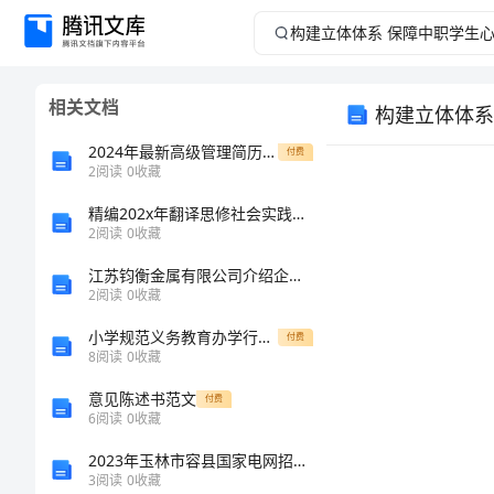
构
建
相关文档
构建立体体系
立
2024年最新高级管理简历(精选篇)
付费
体
2
阅读
0
收藏
精编202x年翻译思修社会实践报告格式
体
2
阅读
0
收藏
系
江苏钧衡金属有限公司介绍企业发展分析报告
2
阅读
0
收藏
保
小学规范义务教育办学行为自查报告
付费
8
阅读
0
收藏
障
意见陈述书范文
付费
中
6
阅读
0
收藏
2023年玉林市容县国家电网招聘之机械动力类考试题库（培优）
职
3
阅读
0
收藏