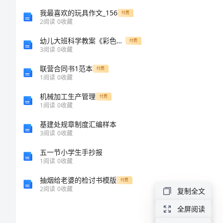
学
我最喜欢的玩具作文_156
付费
2
阅读
0
收藏
生
幼儿大班科学教案《彩色的阳光》
付费
3
阅读
0
收藏
心
联营合同书1范本
付费
1
阅读
0
收藏
理
机械加工生产管理
付费
健
1
阅读
0
收藏
基建处规章制度汇编样本
康
3
阅读
0
收藏
构
五一节小学生手抄报
1
阅读
0
收藏
建
抽烟给老婆的检讨书模版
付费
立
2
阅读
0
收藏
复制全文
体
全屏阅读
体