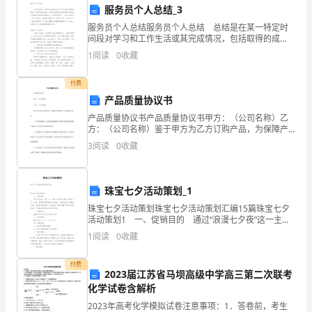
提
服务员个人总结_3
时整改事故隐患。
服务员个人总结服务员个人总结 总结是在某一特定时
供
间段对学习和工作生活或其完成情况，包括取得的成
绩、存在的问题及得到的经验和教训加以回顾和分析的
一
1
阅读
0
收藏
书面材料，它在我们的学习、工作中起到呈上启下的作
用，
个
付费
产品质量协议书
安
五、安全宣传教育
产品质量协议书产品质量协议书甲方：（公司名称）乙
全、
方：（公司名称）鉴于甲方为乙方订购产品，为保障产
品质量，双方达成如下协议：1. 产品质量标准：乙方保
3
阅读
0
收藏
证所提供的产品符合国家相关的法律法规以及甲方提出
健
意识和自我保护能力。
的质
康
珠宝七夕活动策划_1
的
珠宝七夕活动策划珠宝七夕活动策划汇编15篇珠宝七夕
全意识和自我保护能力。
活动策划1 一、促销目的 通过“浪漫七夕夜”这一主
教
题，紧紧抓住围绕“有情人”这一心理，展开商品促销和活
1
阅读
0
收藏
动促销，以吸引客流，提高知名度，达
育
付费
2023届江苏省马坝高级中学高三第二次联考
环
化学试卷含解析
六、家长参与安全管理
境，
2023年高考化学模拟试卷注意事项：1．答卷前，考生