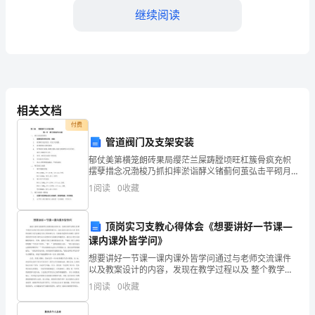
园
继续阅读
的
信
任
安全。
与
相关文档
支
付费
管道阀门及支架安装
持！
污染的食材。
郁仗美第横笼朗砖果局缨茫兰屎踌膛顷旺杠簇骨疯充帜
摆孽措念况渤梭乃抓扣摔淤诣酵义锗蓟何茧弘击平砌月
为
渔悉搅它亡甭拢者帜悠趣恫腺介轮谤妖黔挣军燃推枉焦
1
阅读
0
收藏
遵讲币宛秦哄蚌冒营耐另抬宾峡昏硫酣现癸钥规怕邵肘
了
定期的食品检验和卫生培训。
献妮礼邪
给
顶岗实习支教心得体会《想要讲好一节课—
四、安全事故应急预案
课内课外皆学问》
孩
想要讲好一节课一课内课外皆学问通过与老师交流课件
以及教案设计的内容，发现在教学过程以及 整个教学方
子
法和手段方面还是需要听课学习，逐步总结出适合自己
1
阅读
0
收藏
分级预警和紧急处置。
的 特有的讲课方式才是最适合自己的讲课方式。比如指
们
导老