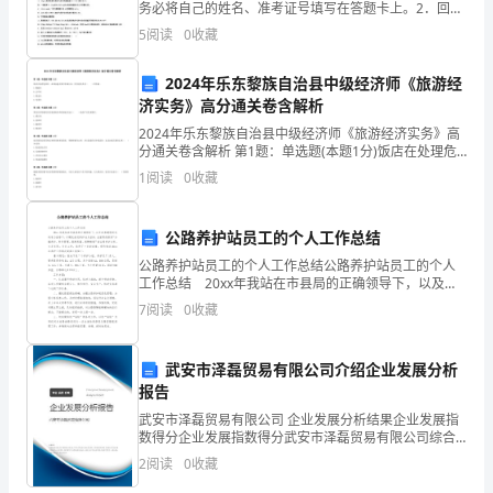
务必将自己的姓名、准考证号填写在答题卡上。2．回答
我
选择题时，选出每小题答案后，用铅笔把答题卡上对应
5
阅读
0
收藏
题目的答案标号涂黑，如需改动，用橡皮擦干净后，再
们
选
2024年乐东黎族自治县中级经济师《旅游经
制
济实务》高分通关卷含解析
定
2024年乐东黎族自治县中级经济师《旅游经济实务》高
分通关卷含解析 第1题：单选题(本题1分)饭店在处理危
机时，必须迅速决策并采取行动，因为危机具有（ ）的
了
1
阅读
0
收藏
特征。A.隐蔽性B.公开性C.紧迫性D
以
公路养护站员工的个人工作总结
下
公路养护站员工的个人工作总结公路养护站员工的个人
工作总结 20xx年我站在市县局的正确领导下，以及在
安
养建股同志的有力指导下，以建设先进养护站为目标，
7
阅读
0
收藏
全面贯彻落实“加强养护、科学管理、提高质量、保障
全
承
武安市泽磊贸易有限公司介绍企业发展分析
报告
诺
武安市泽磊贸易有限公司 企业发展分析结果企业发展指
数得分企业发展指数得分武安市泽磊贸易有限公司综合
书，
得分说明：企业发展指数根据企业规模、企业创新、企
2
阅读
0
收藏
业风险、企业活力四个维度对企业发展情况进行评价。
希
该企