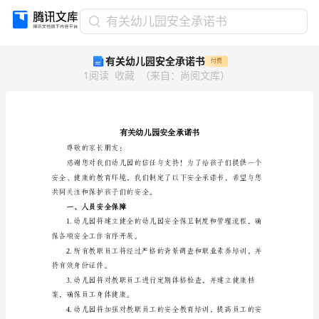
有
有关幼儿园安全承诺书
关
有关幼儿园安全承诺书
付费
幼
1
阅读
收藏
（
来自
：
尚阅文库
）
儿
园
安
全
承
诺
尊敬的家长朋友：
书