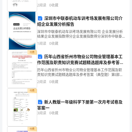
共20小题，每题2分，共40分）1、已知Ksp(AgCl)＝
2
阅读
0
收藏
格
1.56×10－10，Ksp(Ag
证
深圳市中联泰机动车训考场发展有限公司介
绍企业发展分析报告
《期
深圳市中联泰机动车训考场发展有限公司 企业发展分析
货
结果企业发展指数得分企业发展指数得分深圳市中联泰
机动车训考场发展有限公司综合得分说明：企业发展指
1
阅读
0
收藏
数根据企业规模、企业创新、企业风险、企业活力四个
投
维度
B、5
付费
历年山西省忻州市物业公司物业管理基本工
资
C、10
作范围及职责知识竞赛试题精选题库及参考答案
分
（典型题）
历年山西省忻州市物业公司物业管理基本工作范围及职
D、100
责知识竞赛试题精选题库及参考答案（典型题）第I部分
析》
单选题（50题）1. 物业服务企业在管理区域内,对于公共
2
阅读
0
收藏
区域的保洁服务,以下哪项描述是不正确的?A:
考
A、本币汇率上浮，出口增加
付费
前
B、本币汇率上浮，出口减少
新人教版一年级科学下册第一次月考试卷及
答案一
C、本币汇率下浮，出口增加
检
3
阅读
0
收藏
D、本币汇率下浮，出口减少
测
试
付费