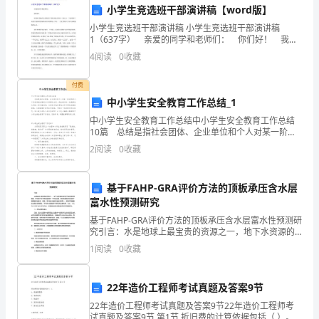
小学生竞选班干部演讲稿【word版】
卷
小学生竞选班干部演讲稿 小学生竞选班干部演讲稿
济损失由（）承担。
1（637字） 亲爱的同学和老师们： 你们好！ 我很
A
荣幸能在这次的班干部的竞选中发言，我认为一个好的
A、期货交易所
4
阅读
0
收藏
班干部是不需要用华丽的词语来修饰自己的，一个优秀
卷
B、期货公司
付费
含
C、会员及其投资者
中小学生安全教育工作总结_1
答
D、非期货公司会员
中小学生安全教育工作总结中小学生安全教育工作总结
10篇 总结是指社会团体、企业单位和个人对某一阶段
案
的学习、工作或其完成情况加以回顾和分析，得出教训
2
阅读
0
收藏
和一些规律性认识的一种书面材料，它有助于我们寻找
考
工
A、1200元
基于FAHP-GRA评价方法的顶板承压含水层
试
富水性预测研究
B、12000元
须
基于FAHP-GRA评价方法的顶板承压含水层富水性预测研
C、5000元
究引言：水是地球上最宝贵的资源之一，地下水资源的
知：
保护和开发利用备受重视。作为地下水开发利用中的一
1
阅读
0
收藏
D、600元
个热点问题，富水性预测涉及到多个因素的综合考虑。
1、
22年造价工程师考试真题及答案9节
考
以上（）交易日的结算价作为当日结算价。
22年造价工程师考试真题及答案9节22年造价工程师考
试真题及答案9节 第1节 折旧费的计算依据包括（ ）。
A、1