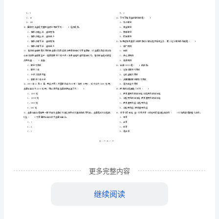
市
（
区）
投
姓名
考
准
证号
资
………
期货从业资格证《期货投资分析》考前检测试卷
2024
A
密
……….………
分
…
考试须知
：
封
………………
析》
1、考试时间：120分钟，本卷满分为100分。
…
线
………………
考
…
内
……..………
………
前
不
………………
单选题
本大题共
小题
每题
分
共
一、
（
80
，
0.5
，
40
…….
检
准
………………
答
…….
测
更多完整内容
题
……………
A、总产出+中间投入=增加值
试
继续阅读
B、总产出-中间投入=增加值
卷
C、总产出×中间投入=增加值