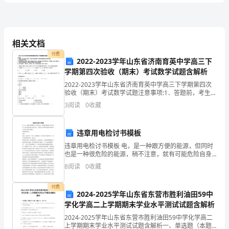
D、总产出/中间投入=增加值
A
2、国际收支平衡表的基本差额等于（）
卷
相关文档
A、贸易差额+非贸易差额
付费
B、经常项目差额+资本项目差额
2022-2023学年山东省济南育英中学高三下
含
学期第四次验收（期末）考试数学试题含解析
C、经常项目差额+短期资本差额
2022-2023学年山东省济南育英中学高三下学期第四次
答
D、经常项目差额+长期资本差额
验收（期末）考试数学试题注意事项:1．答题前，考生先
将自己的姓名、准考证号码填写清楚，将条形码准确粘
3
阅读
0
收藏
案
贴在条形码区域内。2．答题时请按要求用笔。3
A、签订转让合同期货从业考试题
2024
违章用电检讨书模板
B、商品送抵指定仓库
违章用电检讨书模板 电，是一种跟方便的能源，但同时
期
也是一种很危险的能源，稍不注意，就有可能危险自身
C、标准仓单的交收
的平安。下面是为大家带来的违章用电检讨书5篇,欢送大
8
阅读
0
收藏
货
家阅读! 尊敬的辅导员： 您好! 我是，是寝室的一
D、验货合格
从
付费
2024-2025学年山东省东营市胜利油田59中
业
学化学高二上学期期末学业水平测试试题含解析
A、大豆价格的上升
2024-2025学年山东省东营市胜利油田59中学化学高二
资
上学期期末学业水平测试试题含解析一、单选题（本题