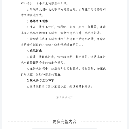
策
划
方
家长积极参与。
案
（二）活动内容：
一、
1.主题活动：感恩树的制作
活
动
目
标：
1.
培
养
更多完整内容