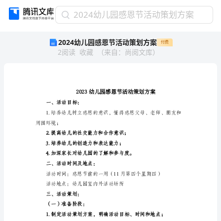
2024
2024幼儿园感恩节活动策划方案
幼
2024幼儿园感恩节活动策划方案
付费
儿
2
阅读
收藏
（
来自
：
尚阅文库
）
园
感
恩
节
活
动
一、活动目标：
策