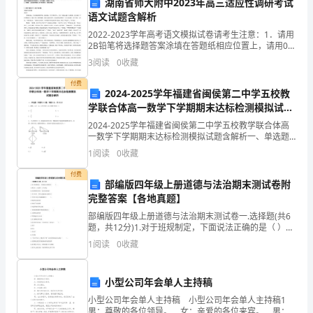
意义和表达方式。
父
湖南省师大附中2023年高三适应性调研考试
语文试题含解析
母、
3.感恩手工制作：
2022-2023学年高考语文模拟试卷请考生注意：1．请用
2B铅笔将选择题答案涂填在答题纸相应位置上，请用0．
老
5毫米及以上黑色字迹的钢笔或签字笔将主观题的答案写
3
阅读
0
收藏
在答题纸相应的答题区内。写在试题卷、草稿
师、
付费
2024-2025学年福建省闽侯第二中学五校教
朋
学联合体高一数学下学期期末达标检测模拟试题
含解析
友
2024-2025学年福建省闽侯第二中学五校教学联合体高
一数学下学期期末达标检测模拟试题含解析一、单选题
和
（本题共8小题，每题5分，共40分）1、函数在区间上
1
阅读
0
收藏
的最小值为（）A. B.C. D.2、《九章
4.感恩游戏：
周
付费
部编版四年级上册道德与法治期末测试卷附
围
完整答案【各地真题】
部编版四年级上册道德与法治期末测试卷一.选择题(共6
戏中体验团队合作的快乐和意义。
环
题，共12分)1.对于班规制定，下面说法正确的是（ ）。
A.我们小，由老师一个人制定B.由老师和同学们一起讨论
1
阅读
0
收藏
境；
再制定C.为了省事，从网上搜索找几
2.
们对友谊、互助和感恩的理解。
小型公司年会单人主持稿
提
5.家长参与互动环节：
小型公司年会单人主持稿 小型公司年会单人主持稿1
男：尊敬的各位领导。 女：亲爱的各位来宾。 男：