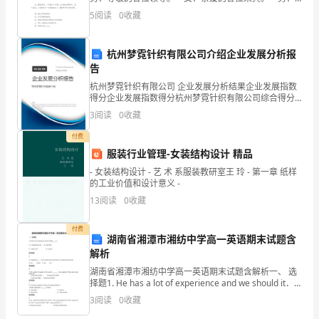
高
各位朋友。 合：大家晚上好！ 男：爆竹声声春讯
5
阅读
0
收藏
早，桃符处处岁时新。 女：春风
幼
杭州梦霓针织有限公司介绍企业发展分析报
儿
告
的
杭州梦霓针织有限公司 企业发展分析结果企业发展指数
得分企业发展指数得分杭州梦霓针织有限公司综合得分
社
说明：企业发展指数根据企业规模、企业创新、企业风
3
阅读
0
收藏
险、企业活力四个维度对企业发展情况进行评价。该企
交
业的
付费
服装行业管理-女装结构设计 精品
能
- 女装结构设计 - 艺 术 系服装教研室王 玲 - 第一章 纸样
力
的工业价值和设计意义 -
13
阅读
0
收藏
和
合
付费
湖南省湘潭市湘纺中学高一英语期末试题含
解析
作
湖南省湘潭市湘纺中学高一英语期末试题含解析一、 选
意
择题1. He has a lot of experience and we should it．
A．communicate wit
3
阅读
0
收藏
识；