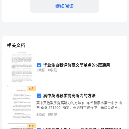
幼
继续阅读
儿
树
立
感
相关文档
恩
的心。
的
毕业生自我评价范文简单点的5篇通用
意
3
阅读
0
收藏
等，贴在感恩树上，
识，
2.感恩故事讲解：
懂
付费
高中英语教学提高听力的方法
得
高中英语教学提高听力的方法 (山东省新泰市第一中学 山
的小鸟》、《小白兔
东 新泰 271200) 摘要：英语教学过程中，每逢英语考
感
试，不少学生害怕听力，面对听力不知所措，原因是多
3
阅读
0
收藏
方面的,本文着重从忽视学生
恩
付费