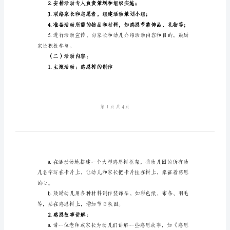
划
周围环境；
方
案
2023
二、活动时间及地点：
幼
儿
园
三、活动策划：
感
恩
（一）准备阶段：
节
活
动