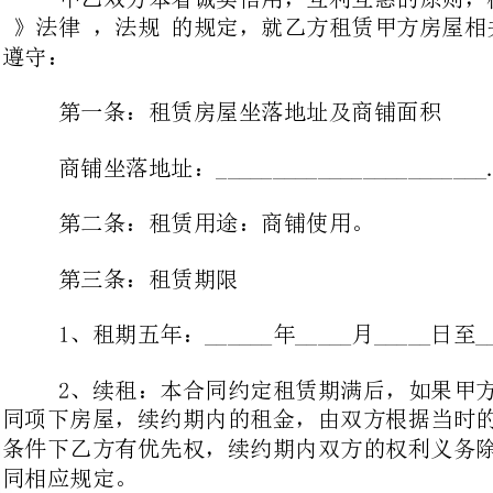
商铺坐落地址：________________________.商铺面积约______平方米。
第二条：租赁用途：商铺使用。
第三条：租赁期限
1、租期五年：______年_____月_____日至______年_____月_____日。
2、续租：本合同约定租赁期满后，如果甲方同意乙方可以继续承租本合
同项下房屋，续约期内的租金，由双方根据当时的市场价格协商确定，在同等
条件下乙方有优先权，续约期内双方的权利义务除双方另有约定外均适用本合
第四条：租金和支付方式及租金交纳期限：
1、租赁金额：每年___________元。
2、付款方式：上交款。甲乙双方自签订本合同之日，乙方一次性向甲方
支付全年的房租，第二年至第五年的房租要提前一个月交。
3、乙方必须按照约定向甲方交纳租金。到期不交视同违约，违约金壹拾