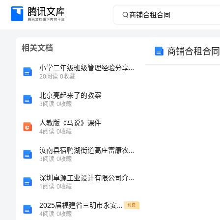
商
铺
相关文档
商铺合租合同
合
小学二年级班级管理经验分享：有效激励学生的方法
租
20
阅读
0
收藏
北京亮起来了的教案
合
3
阅读
0
收藏
同
人教版《马说》课件
4
阅读
0
收藏
商
汝南县宿鸭湖街道高庄富康农民种植专业合作社介绍企业发展分析报告
铺
3
阅读
0
收藏
合
深圳卓源工业设计有限公司介绍企业发展分析报告
1
阅读
0
收藏
遵守：
租
2025届福建省三明市永安市第一中学高一生物上学期期末质量跟踪监视试题含解析
付费
合
4
阅读
0
收藏