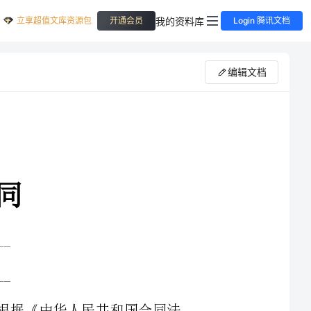
立享超值文库资源包
我的资料库
开通会员
Login 腾讯文档
编辑文档
，根据《中华人民共和国合同法
屋相关事宜达成本合同，以兹共同