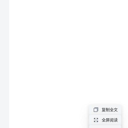
同
出
租
方
（以
下
简
同相应规定。
称
甲
方）
__________________
复制全文
承
全屏阅读
租
万元整。