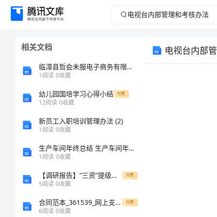
电
视
相关文档
电视台内部管
台
临漳县哲会未服电子商务有限公司介绍企业发展分析报告
内
1
阅读
0
收藏
幼儿园国培学习心得小结
部
付费
12
阅读
0
收藏
管
新员工入职培训管理办法 (2)
1
阅读
0
收藏
理
生产车间年终总结 生产车间年终总结范文
1
阅读
0
收藏
和
【调研报告】“三资”提级监督规范小微权力运行
付费
考
5
阅读
0
收藏
合同范本_361539_网上支付税费服务协议书
付费
核
一、
6
阅读
0
收藏