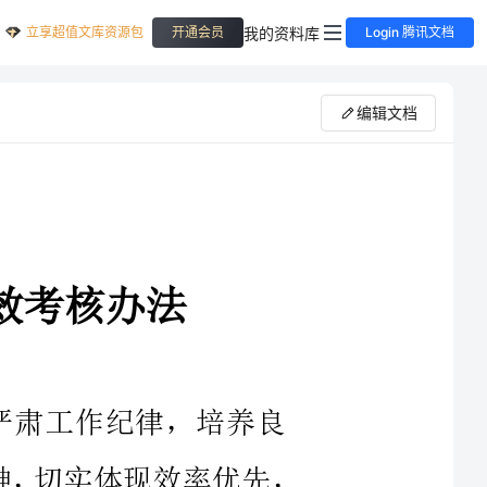
立享超值文库资源包
我的资料库
开通会员
Login 腾讯文档
编辑文档
completetemporarytasksassignedbytheManager.Second,characteristicfunctions1,accordingtothecompany,"aresponsibilityofthree","sixsystems"requirementsofthemanagementsystem,responsiblefor"aresponsibilityofthree"systemandtheformulationofmajorrulesandregulations,andisresponsiblefortraining,implementation,inspectionandguideitsoperation;2,thecompanyresponsiblefortheDepartment(workshop)annualandmonthlyeconomicresponsibilityeconomicresponsibilitysystemandvariousspecialformulation,revision,inspection,evaluation,internalevaluation,summary,approvedandcommunicated,audits,surveys,feedbackfromseniorDepartmentassessment;3,responsibleforthecompany'slong-termplan,annualplanofwork;4,isresponsibleforthecompany'smonthlyoperatingconditionsanalysisandmonthlyfocusassessmentfocus;5rulesandregulations,thecompanyresponsiblefor
严肃工作纪律，培养良
工作责任心、团队合作和敬业精神，切实体现效率优先，