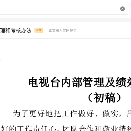
理和考核办法
本文由万文网提供
付费
thedevelopment,examination,inspectionandtraining,DiscoveryManager.10qualityaccidentsofwork,thecompanyresponsiblefortheDepartmentofinvestigation,judge,processing,analysis,summaryandreporting;11,andisresponsibleforimplementimplementationimplementationnationaloffinancialsystem,andfinancialdiscipline,accordingtocompany"aaccountabilitythreeof"systemrequirements,developedcompanyfinancialmanagementandfinancialsupervisionsystem(includingfundscostsapprovalsystem,andborrowingapprovalsystem,andsettlementsystemcashmanagementsystem,),byManagerapprovedHouseriouslyorganizationimplementation,andimplementation,and
电视台内部管理及绩效考核办法
（初稿）
为了更好地把工作做好、做实，
好的
兼顾公平的原则，特拟定该管理及绩效考核办法。
考核范围：电视台全体干部职工。