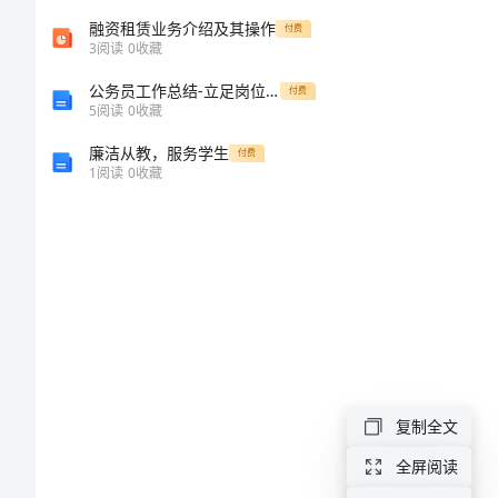
二、
办
融资租赁业务介绍及其操作
付费
3
阅读
0
收藏
三、
法
公务员工作总结-立足岗位，恪尽职守
付费
5
阅读
0
收藏
四、
电
廉洁从教，服务学生
付费
五、
视
1
阅读
0
收藏
台
内
六、
部
管
七、
理
及
复制全文
绩
全屏阅读
效