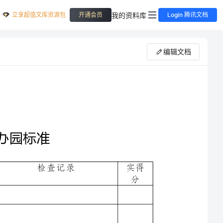
立享超值文库资源包
我的资料库
开通会员
Login 腾讯文档
编辑文档
青岛市十佳示范幼儿园办园标准
标准分
检查记录
实得
分
30
分