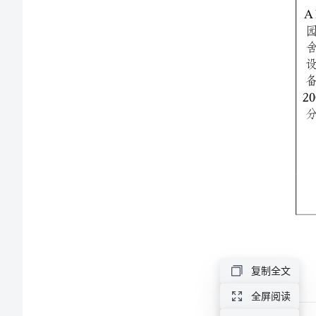
办
园
标
准
附
件
1：
青
岛
市
复制全文
十
全屏阅读