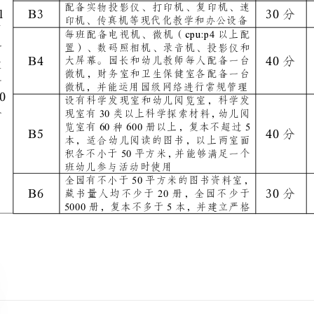
建有多媒体教室，配备能够满足教育教
B2
500
学活动使用的软件，数量不少于盘
配备实物投影仪、打印机、复印机、速
B3
A1
印机、传真机等现代化教学和办公设备
园
cpu:p4
每班配备电视机、微机（以上配
舍
置）、数码照相机、录音机、投影仪和
B4
大屏幕。园长和幼儿教师每人配备一台
设
微机，财务室和卫生保健室各配备一台
备
微机，并能运用园级网络进行常规管理
200
设有科学发现室和幼儿阅览室，科学发
分
30
现室有类以上科学探索材料，幼儿阅
览室有种册以上，复本不超过
606005
B5
本，适合幼儿阅读的图书，以上两室面
50
积各不小于平方米，并能够满足一个
班幼儿参与活动时使用
50
全园有不小于平方米的图书资料室，
B6
20
藏书量人均不少于册，全园不少于
50005
册，复本不多于本，并建立严格