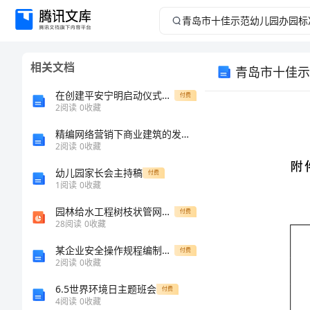
青
岛
相关文档
青岛市十佳示
市
在创建平安宁明启动仪式上的讲话范例
付费
十
2
阅读
0
收藏
精编网络营销下商业建筑的发展趋势
佳
2
阅读
0
收藏
示
幼儿园家长会主持稿
付费
1
阅读
0
收藏
范
园林给水工程树枝状管网水力计算
付费
28
阅读
0
收藏
幼
某企业安全操作规程编制工作流程范本
付费
儿
2
阅读
0
收藏
6.5世界环境日主题班会
付费
园
4
阅读
0
收藏