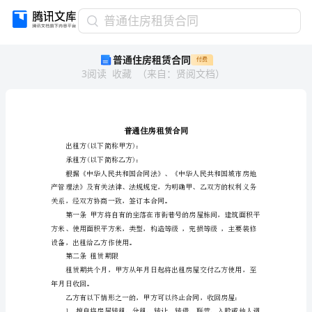
普
普通住房租赁合同
通
普通住房租赁合同
付费
住
3
阅读
收藏
（
来自
：
贤阅文档
）
房
租
赁
合
同
普
出租方(以下简称甲方)：
通
承租方(以下简称乙方)：