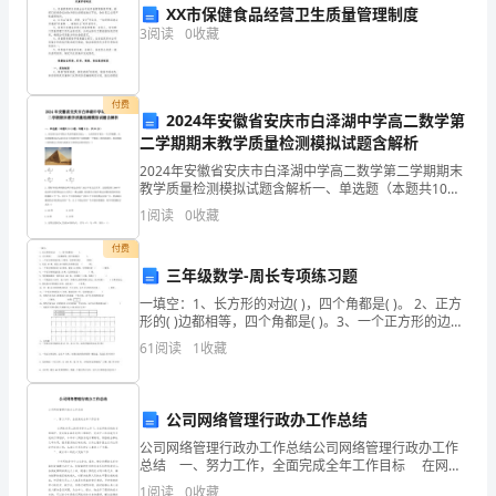
XX市保健食品经营卫生质量管理制度
《中
3
阅读
0
收藏
华
和门窗好，以保障乙方平安正
人
付费
2024年安徽省安庆市白泽湖中学高二数学第
民
二学期期末教学质量检测模拟试题含解析
2024年安徽省安庆市白泽湖中学高二数学第二学期期末
共
教学质量检测模拟试题含解析一、单选题（本题共10小
题，每题5分，共50分）1、埃及胡夫金字塔是古代世界
和
1
阅读
0
收藏
建筑奇迹之一，它的形状可视为一个正四棱锥，以该
国
付费
三年级数学-周长专项练习题
城
一填空：1、长方形的对边( )，四个角都是( )。 2、正方
交纳的房租中分次扣除;
形的( )边都相等，四个角都是( )。3、一个正方形的边长
市
是 5 厘米，它的周长是( )厘米。
61
阅读
1
收藏
3.乙方负责维修;
房
4.甲、乙双方议定。
地
公司网络管理行政办工作总结
产
公司网络管理行政办工作总结公司网络管理行政办工作
总结 一、努力工作，全面完成全年工作目标 在网络
管
处员工的艰苦努力工作下，完成网络系统的日常维护，
1
阅读
0
收藏