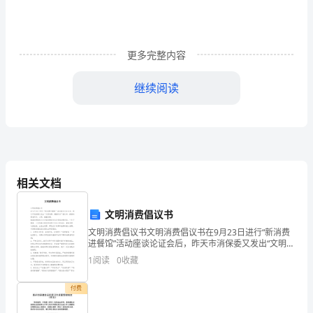
根
更多完整内容
据
《中
继续阅读
华
人
民
共
相关文档
按以下第款执行：
和
文明消费倡议书
国
文明消费倡议书文明消费倡议书在9月23日进行“新消费
自负担;
进餐馆”活动座谈论证会后，昨天市消保委又发出“文明消
合
费、健康饮食”倡议书，提倡消费者科学、文明、健康消
2.甲、乙双方议定。
1
阅读
0
收藏
费。随着消费结构从生存型消费逐步向享受型消
同
第四条
付费
法》、