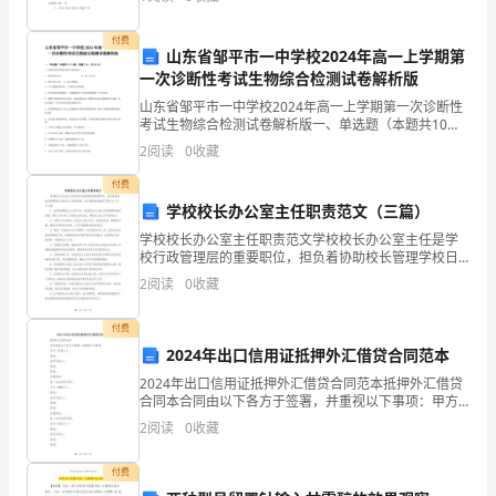
完成服务器系统的日常维护，完成中心机房电力
理
付费
山东省邹平市一中学校2024年高一上学期第
议定：工料
法》
一次诊断性考试生物综合检测试卷解析版
及
第五条租赁双方的变更
山东省邹平市一中学校2024年高一上学期第一次诊断性
考试生物综合检测试卷解析版一、单选题（本题共10小
有
题，每题3分，共30分）1、组成染色体和染色质的主要
2
阅读
0
收藏
物质是A．蛋白质和 DNA B．DNA 和 R
关
付费
学校校长办公室主任职责范文（三篇）
法
学校校长办公室主任职责范文学校校长办公室主任是学
律、
校行政管理层的重要职位，担负着协助校长管理学校日
常办公工作的职责。其主要职责包括但不限于以下几个
2
阅读
0
收藏
方面：1. 组织协调校长办公室工作：负责校长办公室人
法
员的
付费
规
2024年出口信用证抵押外汇借贷合同范本
规
2024年出口信用证抵押外汇借贷合同范本抵押外汇借贷
合同本合同由以下各方于签署，并重视以下事项：甲方
定，
（出借人）：地址：法定代表人：电话：传真：注册资
2
阅读
0
收藏
本：统一社会信用代码：乙方（借款人）：地址：法定
为
代表
付费