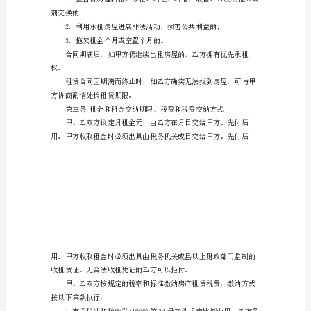
住
房
租
关系，经双方协商一致，签订
赁
合
同
设备，出租给乙方作使用。
第二条租赁期限
出
租
年月日收回。
方
(以
下
剂交换的;
简