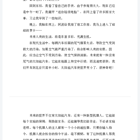
来
在，我来给你讲一未来的生活吧！
生
活
的
想
象
作
文
未
来
星，都有它们不同的特点。
的
生