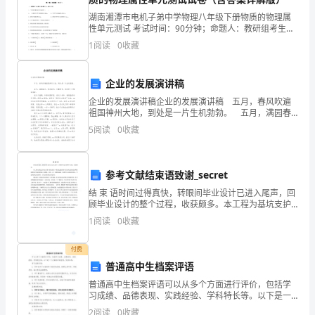
送
湖南湘潭市电机子弟中学物理八年级下册物质的物理属
大
性单元测试 考试时间：90分钟；命题人：教研组考生注
意：1、本卷分第I卷（选择题）和第Ⅱ卷（非选择题）两
1
阅读
0
收藏
家
部分，满分100分，考试时间90分钟2、答卷前，
阅
样的。
企业的发展演讲稿
读，
企业的发展演讲稿企业的发展演讲稿 五月，春风吹遍
祖国神州大地，到处是一片生机勃勃。 五月，满园春
希
色，鲜花盛开，扑鼻而至，到处是一片繁荣景象。 在
5
阅读
0
收藏
这个温暖，和谐的国家里，在这个祥和，春意盎
望
大
参考文献结束语致谢_secret
人甜蜜幸福的气息。
结 束 语时间过得真快，转眼间毕业设计已进入尾声，回
家
顾毕业设计的整个过程，收获颇多。本工程为基坑支护
设计，整个基坑采用一排钻孔灌注桩作挡土结构,基坑局
能
1
阅读
0
收藏
部坳沟暗塘处采用深搅桩做止水帷幕。同时，由一道钢
筋
够
付费
普通高中生档案评语
喜
普通高中生档案评语可以从多个方面进行评价，包括学
欢。
习成绩、品德表现、实践经验、学科特长等。以下是一
个大致的评语范例，仅供参考：学习成绩方面：1. 同学
2
阅读
0
收藏