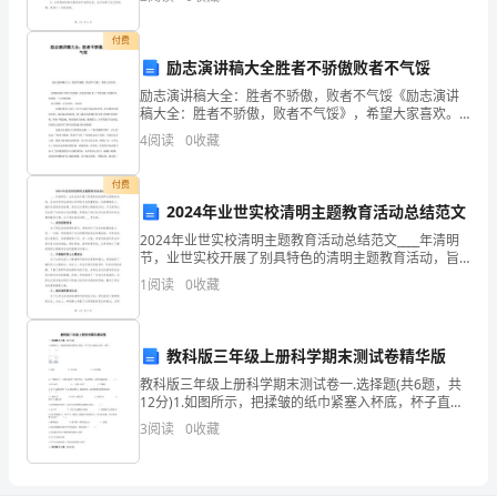
在学习方面保持了较好的成绩，能够认真听讲、积极思
考，
2050
付费
励志演讲稿大全胜者不骄傲败者不气馁
年
励志演讲稿大全：胜者不骄傲，败者不气馁《励志演讲
稿大全：胜者不骄傲，败者不气馁》，希望大家喜欢。
了，
竞聘演讲稿 国旗下演讲稿 竞选演讲稿 护士节演讲稿 师
4
阅读
0
收藏
不一样的激情。
德师风演讲稿 三分钟演讲稿各位老师，各位同学，大家
生
付费
活
2024年业世实校清明主题教育活动总结范文
也
2024年业世实校清明主题教育活动总结范文____年清明
节，业世实校开展了别具特色的清明主题教育活动，旨
没
在引导学生深刻认识传统文化的重要性，弘扬尊敬先
1
阅读
0
收藏
人、缅怀先贤的传统美德。通过这次清明主题教育活
有
动，
那
教科版三年级上册科学期末测试卷精华版
教科版三年级上册科学期末测试卷一.选择题(共6题，共
么
12分)1.如图所示，把揉皱的纸巾紧塞入杯底，杯子直立
倒扣在水中，纸巾（ ）。A.会湿 B.不会湿 C.无法判断
麻
3
阅读
0
收藏
烦，