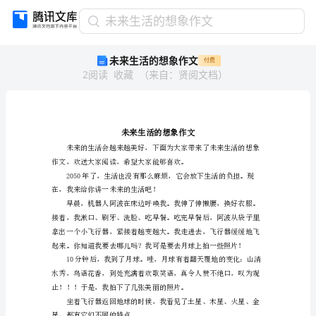
未
未来生活的想象作文
来
未来生活的想象作文
付费
生
2
阅读
收藏
（
来自
：
贤阅文档
）
活
的
想
象
作
文
未