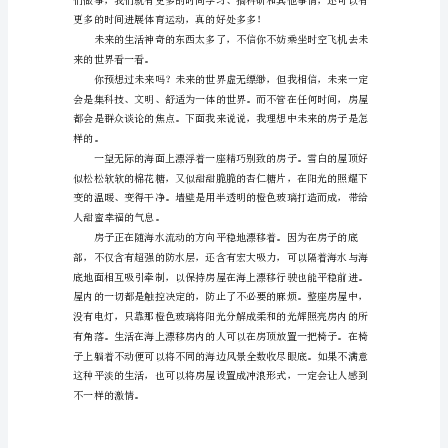
活
事，又让我学到了一些知识。
会
越
甜的梦乡……
来
越
美
好，
下
面
为
大
家
带