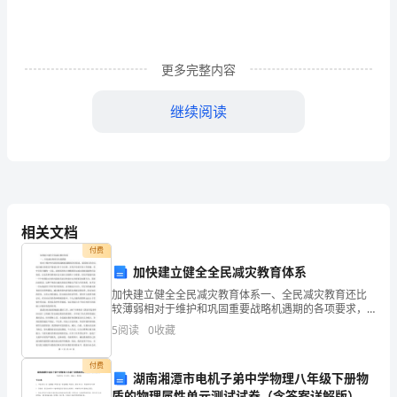
来
了
更多完整内容
未
继续阅读
来
生
活
的
相关文档
想
付费
象
加快建立健全全民减灾教育体系
加快建立健全全民减灾教育体系一、全民减灾教育还比
作
较薄弱相对于维护和巩固重要战略机遇期的各项要求，
我国现行的全民综合减灾体系还不能说已经十分完善，
5
阅读
0
收藏
文，
还有许多艰巨的工作要做。其中非常关键的一点是，政
府组织的
欢
来的世界看一看。
付费
湖南湘潭市电机子弟中学物理八年级下册物
质的物理属性单元测试试卷（含答案详解版）