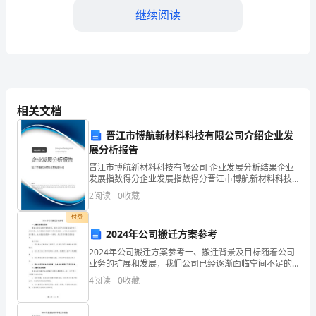
小
继续阅读
朋
友
们：
大
相关文档
家
晋江市博航新材料科技有限公司介绍企业发
成真。
展分析报告
好！
晋江市博航新材料科技有限公司 企业发展分析结果企业
我
发展指数得分企业发展指数得分晋江市博航新材料科技
有限公司综合得分说明：企业发展指数根据企业规模、
2
阅读
0
收藏
是
企业创新、企业风险、企业活力四个维度对企业发展情
况进
付费
最后，谢谢大家！
XX，
2024年公司搬迁方案参考
今
2024年公司搬迁方案参考一、搬迁背景及目标随着公司
业务的扩展和发展，我们公司已经逐渐面临空间不足的
天
问题。为了提高工作效率和员工舒适度，公司决定在
4
阅读
0
收藏
2023年进行搬迁。本方案旨在提供一个参考，为公司顺
利
很