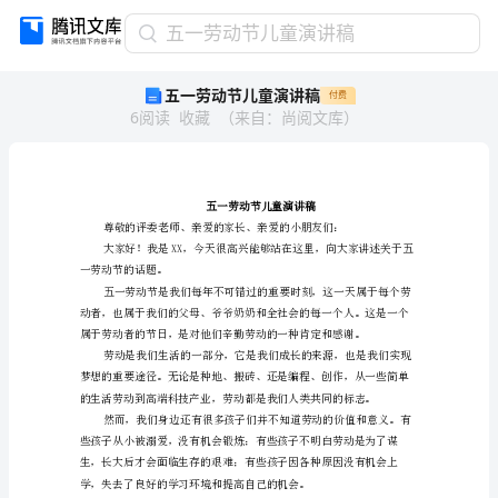
五
五一劳动节儿童演讲稿
一
五一劳动节儿童演讲稿
付费
劳
6
阅读
收藏
（
来自
：
尚阅文库
）
动
节
儿
童
演
讲
稿