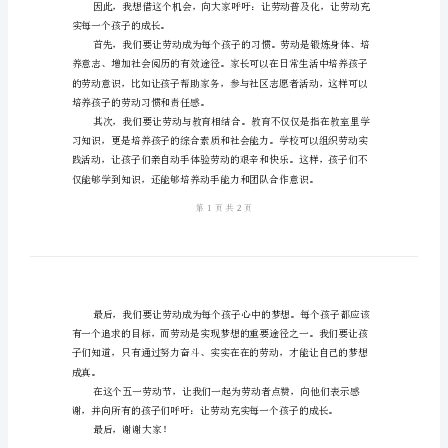
一劳动节的话题。
五
一
劳
动
节
儿
童
演
讲
稿
尊
敬
实每一个孩子的成长。