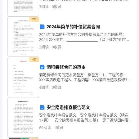
本，德育为先”的战略思想和教育发展的大局结合起来，
关
3
阅读
0
收藏
认清和明确中小学德育工作面临的新形势、新问题和新
任务
于
付费
2024年简单的补偿贸易合同
五
2024年简单的补偿贸易合同补偿贸易合同合同编号：
一
2024-XXX甲方：____________________（以下称为“甲方”）
乙方：____________________（以下称为“乙方”）鉴
2
阅读
0
收藏
劳
动
付费
酒吧装修合同的范本
节
酒吧装修合同的范本发包方：承包方：1、工程名称：
XXX酒店改造工程2、工程内容：XXX酒店改造及检修3、
的
承包范围：XXX两台电梯改造，包括更换电梯控制柜、厅
4
阅读
0
收藏
门传动系统、轿门电子感应光幕
话
题。
安全隐患排查报告范文
五
安全隐患排查报告范文 安全隐患排查报告范文（精选
17篇） 安全隐患排查报告范文 篇1 鉴于近期国内发
一
生多起电梯事故，为防止和减少事故发生，保障人民群
69
阅读
1
收藏
众生命安全，根据市质监局、市商务局吉市质技
劳