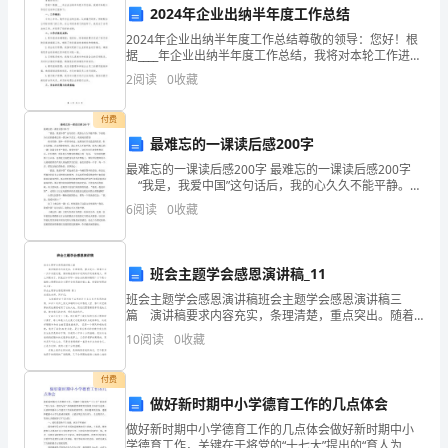
高
2024年企业出纳半年度工作总结
2024年企业出纳半年度工作总结尊敬的领导：您好！根
兴
据____年企业出纳半年度工作总结，我将对本轮工作进行
总结和汇报如下：一、工作概述：今年上半年，我作为
能
2
阅读
0
收藏
企业的出纳，认真履行职责，积极配合公司财务部门
够
付费
最难忘的一课读后感200字
站
最难忘的一课读后感200字 最难忘的一课读后感200字
在
“我是，我爱中国”这句话后，我的心久久不能平静。下
面是为大家的最难忘的一课200字范文，欢迎阅读借鉴!
6
阅读
0
收藏
夜非常静，窗外一阵阵风吹过，虽然
这
里，
班会主题学会感恩演讲稿_11
向
班会主题学会感恩演讲稿班会主题学会感恩演讲稿三
篇 演讲稿要求内容充实，条理清楚，重点突出。随着
大
社会一步步向前发展，演讲稿在演讲中起到的作用越来
10
阅读
0
收藏
越大，那么问题来了，到底应如何写一份恰当的演讲稿
家
呢？以
付费
讲
做好新时期中小学德育工作的几点体会
述
做好新时期中小学德育工作的几点体会做好新时期中小
学德育工作，关键在于将党的“十七大”提出的“育人为