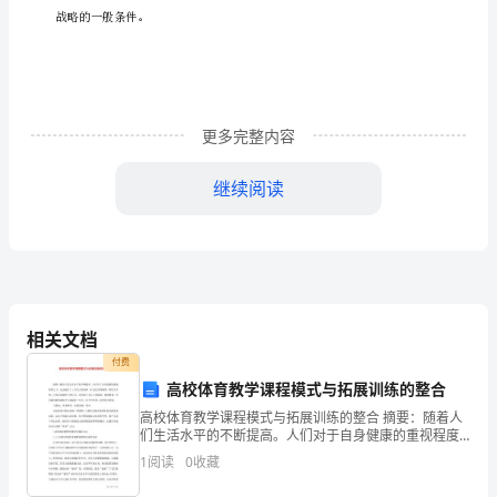
题
E.
工艺流程的优化
在
线
更多完整内容
测
试
继续阅读
1.
企
业
【答案】
：B|C|D
相关文档
的
付费
生
高校体育教学课程模式与拓展训练的整合
产
高校体育教学课程模式与拓展训练的整合 摘要：随着人
们生活水平的不断提高。人们对于自身健康的重视程度
之大，远远超出了上几代人的需求。社会竞争的激烈，
控
1
阅读
0
收藏
带给人们的，不仅仅是精神上的压力，也有源于身心上