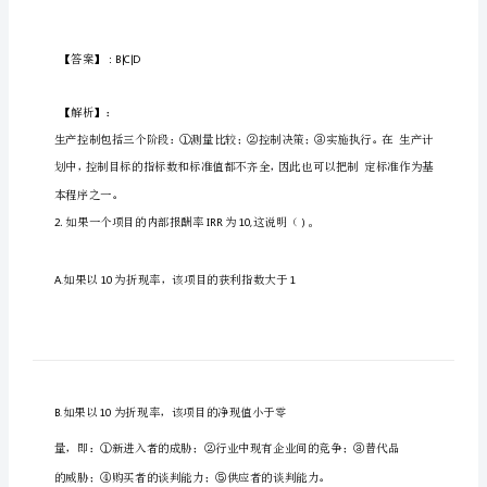
商
管
理》
2023
年经济师
级考试《工商
理》
真
题
在
线
测
试
.企业的生产控制过程包
2023