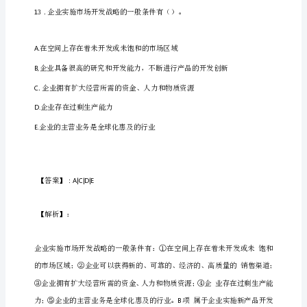
年
经
济
A.
设计生产能力
师
中
级
B.
测量比较
考
试
《工
C.
控制决策
商
管
执
D.
实施
行
理》
真