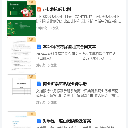
制
【解析】：
付费
过
正比例和反比例
- 正比例和反比例 - 目录 - CONTENTS - 正比例反比例正
程
比例和反比例的对比正比例和反比例在生活中的应用练
括
执
生产控制包
三个阶段：①测量比较；②控制决策；③实施
习题和答
19
阅读
0
收藏
包
括
付费
2024年农村房屋租赁合同文本
的
2024年农村房屋租赁合同文本农村房屋租赁合同甲方
（出租人）：__________________乙方（承租人）：
主
__________________根据《中华人民共和国合同法》及其他
3
阅读
0
收藏
相关法律法规的规
要
本程序之一。
付费
阶
商业汇票转贴现业务手册
段
交通银行业务标准手册系统商业汇票转贴现业务编审记
录版本号编写部门会签部门审编部门批准人修改日期1.0
有
版资金部修改记录生效日期修改条款修改前内容修改后
3
阅读
0
收藏
内容修改记录生效日期修改条款修改前内容修改后内容
（）
付费
oA.
对手是一座山阅读题及答案