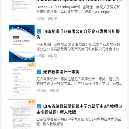
多
学案无答案北京版
Lesson 21【Learning Aims】能听懂、会说关于爱好和
个
将来想要从事什么职业的交际用语:Do you enjoy
making things?Yes, I do. I want to
志
1
阅读
0
收藏
的院校，即向该院校投档。
愿
河南梵尚门业有限公司介绍企业发展分析报
告
的
河南梵尚门业有限公司 企业发展分析结果企业发展指数
填
得分企业发展指数得分河南梵尚门业有限公司综合得分
说明：企业发展指数根据企业规模、企业创新、企业风
1
阅读
0
收藏
险、企业活力四个维度对企业发展情况进行评价。该企
报
业的
付费
方
无衣教学设计一等奖
等方面的要求，避免填报无效志愿。
法
无衣教学设计一等奖这是无衣教学设计一等奖，是优秀
的教学设计一等奖文章，供老师家长们参考学习。无衣
教学设计一等奖第 1 篇学习《无衣》秦风无衣教案
如
10
阅读
0
收藏
一、自由读。 二、学习新课。 1、读
下：
付费
山东省单县希望初级中学九级历史3月教师自
1.
主命题试题1 新人教版
高考填报志愿的收费
考
山东省单县希望初级中学九年级历史3月教师自主命题试
题1 新人教版题号
1234567891011121314151617181920答案一、选择