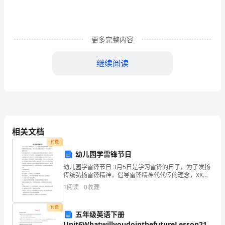
怎
么
更多完整内容
填
继续阅读
报
多
个
生计划和要求。
志
相关文档
愿
付费
高
幼儿园学雷锋节日
幼儿园学雷锋节日 3月5日是学习雷锋的日子，为了发扬
考
而有所变化。
传统弘扬雷锋精神，倡导雷锋精神代代传的理念，XX中
心幼儿园提前开展了 “学习雷锋”主题教育活动。 活动以
填
1
阅读
0
收藏
班级为单位，向全园幼儿宣传了雷锋叔叔的精神，
报
付费
五年级英语下册
Unit6WhatwillyoudointhefutureLesson21