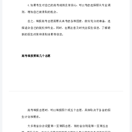
志
高考填报多个
愿
(完
报高考志愿。
整
版)
高
考
填
认真填写每一个院校和专业志愿。
报
怎
么