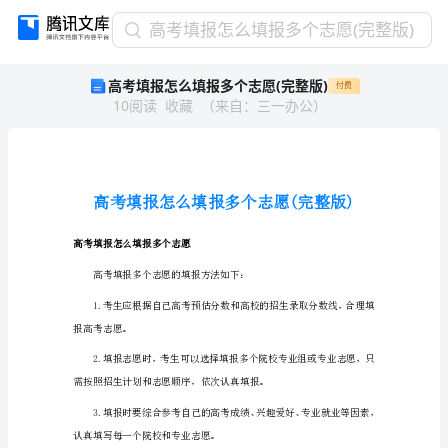
高
高考填报怎么填报多个志愿(完整版)
考
高考填报怎么填报多个志愿(完整版)
付费
填
10
阅读
收藏
（
来自
：
三一办公
）
报
怎
么
填
报
多
个
高考填报怎么填报多个志愿