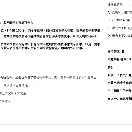
一.单选题(共100题)
1._____
我国人民币汇率采取的标价方法是
A:
美元标价法
B:
直接标价法
C:
间接标价法
D:
双向标价法
:B
参考答案
:B
本题解释【答案】。解析：汇率的标价方法可分为：
1100