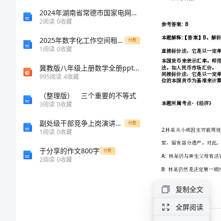
历
2024年湖南省常德市国家电网招聘之文学哲学类考试题库及参考答案【轻巧夺冠】
2
阅读
0
收藏
年
2025年数字化工作空间租赁合同模板
付费
1
阅读
0
收藏
《行
冀教版八年级上册数学全册ppt课件
995
阅读
4
收藏
测》
（整理版） 三个重要的不等式
真
3
阅读
0
收藏
副处级干部竞争上岗演讲稿范文
付费
题
1
阅读
0
收藏
及
于分享的作文800字
付费
2
阅读
0
收藏
答
复制全文
案
全屏阅读