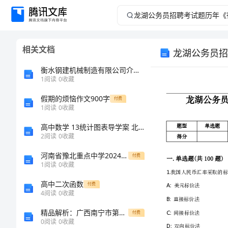
龙
湖
相关文档
龙湖公务员招
公
衡水钢建机械制造有限公司介绍企业发展分析报告
务
1
阅读
0
收藏
假期的烦恼作文900字
员
付费
1
阅读
0
收藏
招
高中数学 13统计图表导学案 北师大版选修1-1
2
阅读
0
收藏
聘
河南省豫北重点中学2024年高一上学期第一次诊断性考试生物全真模拟试卷（含答案）
付费
1
阅读
0
收藏
考
高中二次函数
付费
试
4
阅读
0
收藏
精品解析：广西南宁市第八中学北师大版物理九年级电功和电功率综合训练试题（解析版）
付费
题
0
阅读
0
收藏