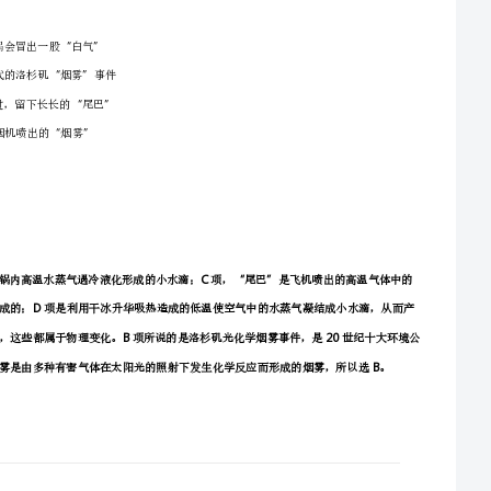
直接标价法，它是以一定单位（个或个、万个单位等）的外国货币作为标准，折算成若干数额的
本国货币来表示汇率。即用一定单位的外国货币为基准来计算应付多少本国货币，所以又叫应付标价