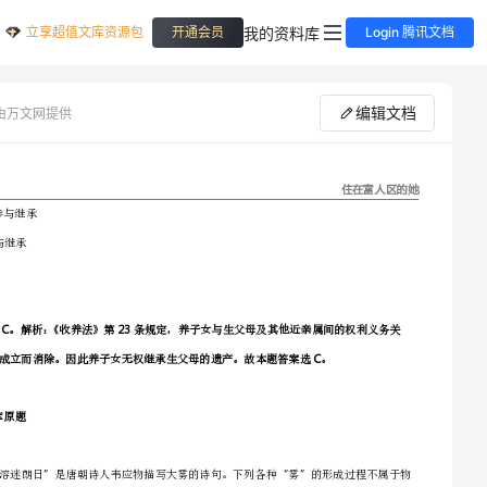
立享超值文库资源包
我的资料库
开通会员
Login 腾讯文档
编辑文档
由万文网提供
龙湖公务员招聘考试题历年《行测》真题及答案汇总
C:
（300题）
D:
公文写作
总分
填空题
简答题
参考答案