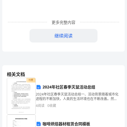
市
的
更多完整内容
灯
继续阅读
红
酒
绿，
越过越好的……”
远
相关文档
离
付费
着
2024年社区春季灭鼠活动总结
2024年社区春季灭鼠活动总结一、活动背景随着城市化
人
进程的不断加快，人类的生活环境也在不断改善。然
而，与此同时，许多害虫也借机滋生，给人们的生活带
心
4
阅读
0
收藏
来了种种麻烦。鼠类作为常见的害虫之一，其繁殖迅
速、病菌
复
咖啡烘焙器材租赁合同模板