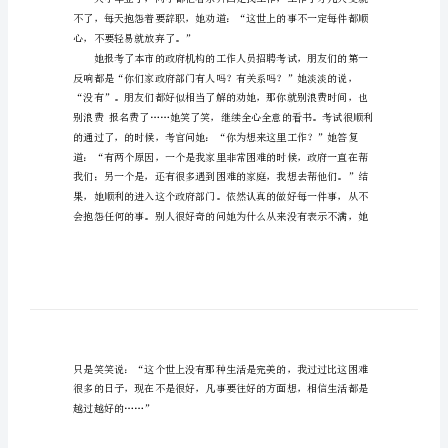
作
文
相
信
生
活
将
会
更
定比别的差。”
加
美
好
心，不要轻易就放弃了。”