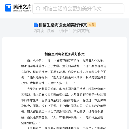
相
相信生活将会更加美好作文
信
相信生活将会更加美好作文
付费
生
2
阅读
收藏
（
来自
：
贤阅文档
）
活
将
会
更
加
美
好