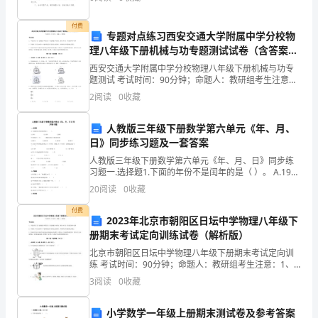
室
售任务。这一年全球的经济危机蔓延，房地产市场大落
大
友
付费
专题对点练习西安交通大学附属中学分校物
理八年级下册机械与功专题测试试卷（含答案详
们
解）
西安交通大学附属中学分校物理八年级下册机械与功专
都
题测试 考试时间：90分钟；命题人：教研组考生注意：
1、本卷分第I卷（选择题）和第Ⅱ卷（非选择题）两部
2
阅读
0
收藏
劝
分，满分100分，考试时间90分钟2、答卷前，考生
她：
人教版三年级下册数学第六单元《年、月、
日》同步练习题及一套答案
“你
人教版三年级下册数学第六单元《年、月、日》同步练
习题一.选择题1.下面的年份不是闰年的是（ ）。 A.1984
不
B.1990 C.20002.请你估计一下（
20
阅读
0
收藏
要
付费
2023年北京市朝阳区日坛中学物理八年级下
永
册期末考试定向训练试卷（解析版）
远
北京市朝阳区日坛中学物理八年级下册期末考试定向训
练 考试时间：90分钟；命题人：教研组考生注意：1、
都
本卷分第I卷（选择题）和第Ⅱ卷（非选择题）两部分，满
3
阅读
0
收藏
分100分，考试时间90分钟2、答卷前，考生务必
这
小学数学一年级上册期末测试卷及参考答案