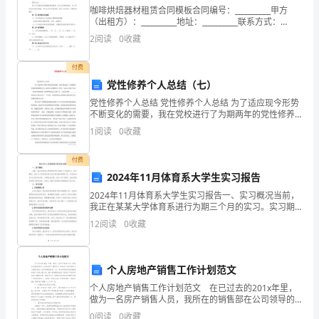
杂，
咖啡烘焙器材租赁合同模板合同编号：__________甲方
她
（出租方）：__________地址：__________联系方式：
__________乙方（承租方）：__________地址：______
2
阅读
0
收藏
永
付费
远
党性修养个人总结（七）
都
党性修养个人总结 党性修养个人总结 为了适应现今形势
不断变化的需要，我在党校进行了为期两年的党性修养
单
教育学习。通过学习使我明白了作为一名真正的共产党
1
阅读
0
收藏
员一定要注重加强自己的党性修养以马列主
纯
付费
善
2024年11月体育系大学生实习报告
良，
2024年11月体育系大学生实习报告一、实习概况当前，
我正在某某大学体育系进行为期三个月的实习。实习期
间，我参与了学校体育部门的日常运营和管理工作，并
上
12
阅读
0
收藏
有机会参与运动队的训练、比赛和活动等。在这个实习
期
了
个人房地产销售工作计划范文
大
个人房地产销售工作计划范文 在已过去的201x年里，
学，
做为一名房产销售人员，我所在的销售部在公司领导的
正确带领下和各部门的积极配合下提前完成了全年的销
0
阅读
0
收藏