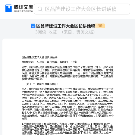
区
区品牌建设工作大会区长讲话稿
品
区品牌建设工作大会区长讲话稿
付费
牌
3
阅读
收藏
（
来自
：
贤阅文档
）
建
设
工
作
大
区品牌建设工作大会区长讲话稿
会
区