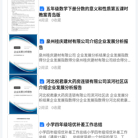
才，
五年级数学下册分数的意义和性质第五课时
教案青岛版
局
4
阅读
0
收藏
长
和
泉州桂庆建材有限公司介绍企业发展分析报
品牌建设工作走在全省县（市、区）前列。
告
祝
泉州桂庆建材有限公司 企业发展分析结果企业发展指数
局
得分企业发展指数得分泉州桂庆建材有限公司综合得分
达48件，市著名商标达79件等。
说明：企业发展指数根据企业规模、企业创新、企业风
2
阅读
0
收藏
险、企业活力四个维度对企业发展情况进行评价。该企
长
三、关于推进品牌建设的具体要求
业的
河北祝君康大药房连锁有限公司滨河社区店
分
介绍企业发展分析报告
提三个方面的建议和要求。
别
河北祝君康大药房连锁有限公司滨河社区店 企业发展分
析结果企业发展指数得分企业发展指数得分河北祝君康
对
大药房连锁有限公司滨河社区店综合得分说明：企业发
2
阅读
0
收藏
展指数根据企业规模、企业创新、企业风险、企业活力
余
四个
小学四年级培优补差工作总结
杭
小学四年级培优补差工作总结小学四年级培优补差工作
区
总结（通用15篇） 总结就是把一个时段的学习、工作