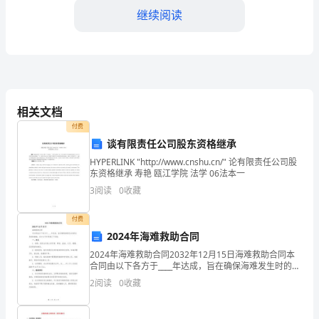
局
继续阅读
长、
各
位
领
相关文档
付费
导、
谈有限责任公司股东资格继承
同
HYPERLINK "http://www.cnshu.cn/" 论有限责任公司股
东资格继承 寿艳 瓯江学院 法学 06法本一
志
3
阅读
0
收藏
们，
长的环境有待改善等等。
付费
下
2024年海难救助合同
二、关于“十二五”品牌建设任务
2024年海难救助合同2032年12月15日海难救助合同本
午
合同由以下各方于____年达成，旨在确保海难发生时的应
急救助措施。各方认可并同意以下条款：一、定义1. 海
好。
2
阅读
0
收藏
难：指发生在海上的灾害、事故、溢油、
刚
一个台阶。