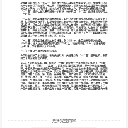
大
会
区
长
讲
话
的省市工商局、质监局领
稿
尊
敬
保障。
的
局
长、
更多完整内容
祝