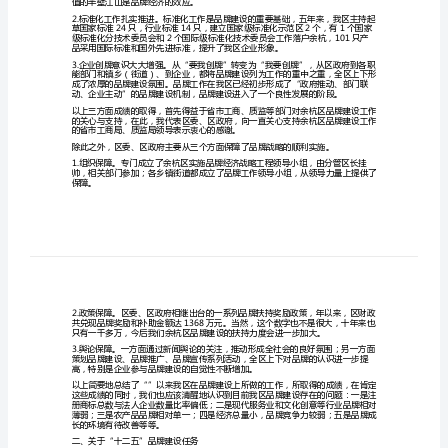
长
级紧密地结合起来。
讲
一、关于“”期间品牌建设情况
话
稿
区
品
牌
方面：
建
设
工
值的半壁江山是品牌经济的效应。
作