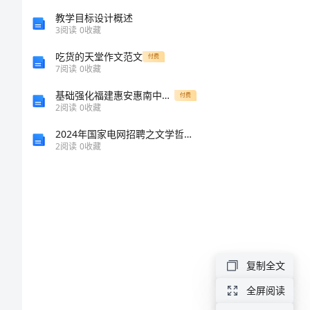
上
教学目标设计概述
3
阅读
0
收藏
）。
册
吃货的天堂作文范文
付费
3.填空。
7
阅读
0
收藏
重
基础强化福建惠安惠南中学物理北师大版八年级（下册）第七章运动和力专项测试试题（解析版）
付费
2
阅读
0
收藏
点
分
2024年国家电网招聘之文学哲学类题库（典优）
题
2
阅读
0
收藏
型
专
项
6.单位换算。
复制全文
练
全屏阅读