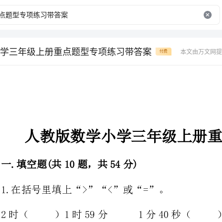
学三年级上册重点题型专项练习带答案
本文由万文网提
付费
人教版数学小学三年级上册重点题型专项练习
一.填空题(共10题，共54分)
1.在括号里填上“>”“<”或“=”。
2时（）1时59分1分40秒（）100秒
90秒（）2分8分（）8时
1时（）100分96分（）l时30分