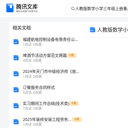
人
教
相关文档
人教版数学小
版
福建航电控制设备有限责任公司介绍企业发展分析报告
数
1
阅读
0
收藏
啤酒节活动方案范文两篇
学
付费
4
阅读
0
收藏
小
2024年天门市中级经济师《旅游经济实务》押题密卷（附答案及解析）
1
阅读
0
收藏
学
订餐服务合同样式
6
阅读
0
收藏
三
实习期间工作总结(技术类)
付费
年
1
阅读
0
收藏
2025年装修安装工程劳务分包合同范本
付费
级
1
阅读
0
收藏