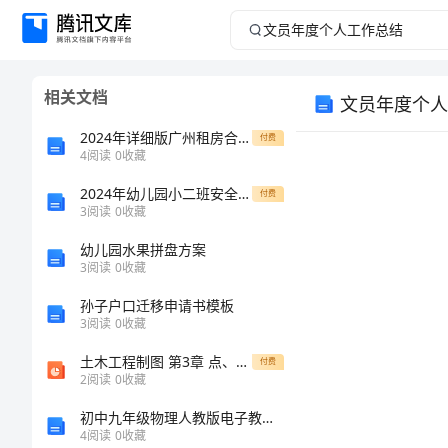
文
员
相关文档
文员年度个人
年
2024年详细版广州租房合同范文
付费
度
4
阅读
0
收藏
2024年幼儿园小二班安全工作总结
个
付费
3
阅读
0
收藏
人
幼儿园水果拼盘方案
3
阅读
0
收藏
工
孙子户口迁移申请书模板
3
阅读
0
收藏
作
土木工程制图 第3章 点、线、面
付费
总
2
阅读
0
收藏
初中九年级物理人教版电子教案-12.2 运动的快慢
结
4
阅读
0
收藏