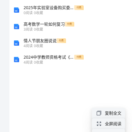
文
2025年实验室设备购买委托合同样本
付费
0
阅读
0
收藏
员
高考数学一轮如何复习
付费
年
3
阅读
0
收藏
度
情人节朋友圈说说
付费
4
阅读
0
收藏
个
2024中学教师资格考试《综合素质》考前冲刺试卷D卷 附解析
付费
人
4
阅读
0
收藏
工
作
总
结
文
复制全文
员
全屏阅读