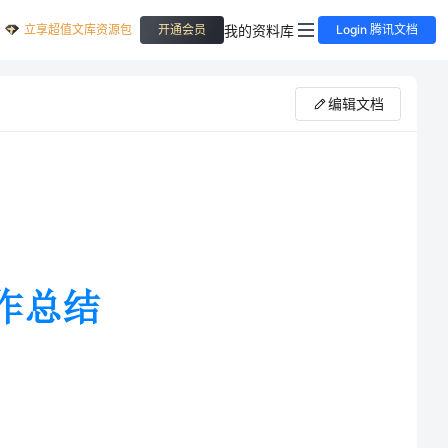
立享超值文库资源包
我的资料库
开通会员
Login 腾讯文档
编辑文档
逝。自5月进入公司以来，我学到
时，我对公司的运作模式和工作流