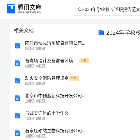
2024
年
相关文档
2024年学
学
阳江市快成汽车贸易有限公司介绍企业发展分析报告
校
2
阅读
0
收藏
校
畜禽场设计及畜禽舍环境控制复习要点
付费
6
阅读
0
收藏
长
动火安全消防管理规定
付费
6
阅读
0
收藏
述
北京市中预迎新科技开发公司介绍企业发展分析报告
2
阅读
0
收藏
职
与诚实守信的小学作文
报
1
阅读
0
收藏
石家庄硕然生物科技有限公司介绍企业发展分析报告
告
3
阅读
0
收藏