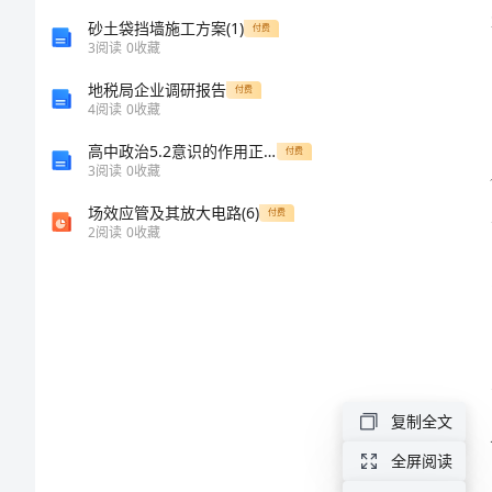
范
砂土袋挡墙施工方案(1)
付费
3
阅读
0
收藏
文
地税局企业调研报告
付费
4
阅读
0
收藏
2024
高中政治5.2意识的作用正式导学案新人教版必修
付费
年
3
阅读
0
收藏
学
场效应管及其放大电路(6)
付费
2
阅读
0
收藏
校
校
长
述
职
复制全文
报
全屏阅读
告