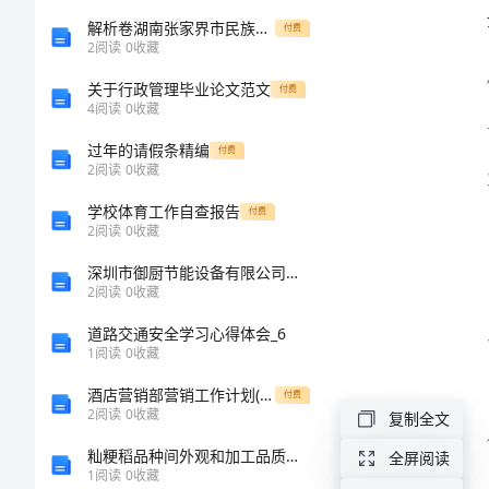
2024
解析卷湖南张家界市民族中学物理八年级下册从粒子到宇宙专题练习练习题（含答案解析）
付费
2
阅读
0
收藏
违
关于行政管理毕业论文范文
付费
法
4
阅读
0
收藏
加
过年的请假条精编
付费
2
阅读
0
收藏
油
站
学校体育工作自查报告
付费
2
阅读
0
收藏
治
深圳市御厨节能设备有限公司介绍企业发展分析报告
理
2
阅读
0
收藏
方
道路交通安全学习心得体会_6
1
阅读
0
收藏
案
酒店营销部营销工作计划(2篇)
付费
____
2
阅读
0
收藏
复制全文
违
籼粳稻品种间外观和加工品质性状的QTL定位和Chalk2的精细定位
全屏阅读
法
1
阅读
0
收藏