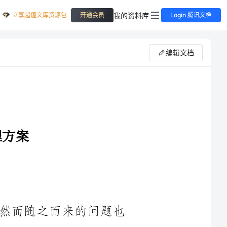
立享超值文库资源包
我的资料库
开通会员
Login 腾讯文档
编辑文档
近年来，我国加油站行业发展迅猛，然而随之而来的问题也
逐渐显现出来。其中，违法加油站数量不断增加，违法经营行为
屡禁不止，给社会治安和环境保护带来了严重的影响。为了维护