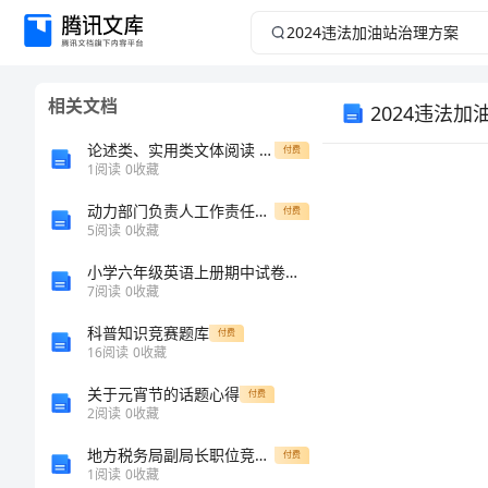
2024
违
相关文档
2024违法
法
论述类、实用类文体阅读 (人教版高三备课资料)
付费
加
1
阅读
0
收藏
油
动力部门负责人工作责任制度模版
付费
5
阅读
0
收藏
站
小学六年级英语上册期中试卷及答案【一套】
7
阅读
0
收藏
治
科普知识竞赛题库
付费
16
阅读
0
收藏
理
关于元宵节的话题心得
付费
方
2
阅读
0
收藏
地方税务局副局长职位竞争演讲稿竞职演讲
付费
案
1
阅读
0
收藏