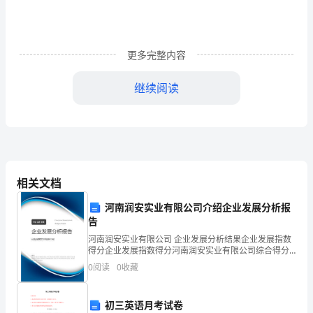
述
了：
十
更多完整内容
岁
继续阅读
女
孩
雀
斑
相关文档
拥
成幸福的欢笑。
河南润安实业有限公司介绍企业发展分析报
有
告
河南润安实业有限公司 企业发展分析结果企业发展指数
一
得分企业发展指数得分河南润安实业有限公司综合得分
说明：企业发展指数根据企业规模、企业创新、企业风
0
阅读
0
收藏
对
险、企业活力四个维度对企业发展情况进行评价。该企
业的
笑
初三英语月考试卷