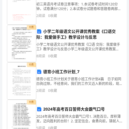
起
初三英语月考试卷注意事项：1.本试卷考试时间120分
钟，试卷满分120分；2.本试卷分试题卷和答题卷两部
让我们一起去
来
分，答案一律写在答题卷上；3.考生在答题前请仔细阅读
2
阅读
0
收藏
答题卷说明。听力部分（25分）Ⅰ. 听句子，
就
……
付费
小学二年级语文公开课优秀教案《口语交
会
际：我爱做手工》教学设计与反思
在
小学二年级语文公开课优秀教案《口语 交际：我爱做手
工》教学设计与反思小学二年级语文公开课优秀教案
鼻
读《我的雀斑会跳舞》有感2
《口语交际：我爱做 手工》教学设计与反思 口语交际：
8
阅读
0
收藏
我爱做手工教学目的：1、 培养学生认真观察、说完整话
翼
付费
德育小班工作计划_7
两
德育小班工作计划关于德育小班工作计划4篇 日子如同
边
白驹过隙，不经意间，我们的工作又迈入新的阶段，现
在就让我们好好地规划一下吧。计划怎么写才能发挥它
2
阅读
0
收藏
跳
最大的作用呢？以下是小编为大家整理的德育小班工作
计
舞
付费
奇迹。
2024年高考百日誓师大会霸气口号
的
2024年高考百日誓师大会霸气口号1. 决胜百日，厚积薄
发，迈向胜利的台阶！2. 坚定信念，奋勇向前，铸就人
小
生的辉煌！3. 烈火熊熊，豪情满怀，冲破困难，创造奇
5
阅读
0
收藏