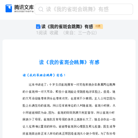
读
读《我的雀斑会跳舞》有感
《我
读《我的雀斑会跳舞》有感
付费
的
1
阅读
收藏
（
来自
：
三一办公
）
雀
斑
会
跳
舞》
有
感