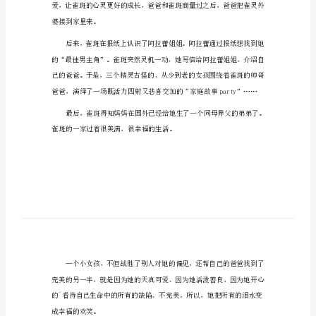
读《我的雀斑会跳舞》有感1
读
《我
的
雀
斑
会
跳
舞》
有
感
读
《我
婆接到家里来。