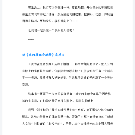
的
雀
斑
会
跳
舞》
有
感
雀斑的一家过着
1
这
本
书
讲