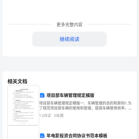
关
小
学
更多完整内容
下
继续阅读
学
期
语
文
相关文档
公
《把铁路修到拉萨去》
项目部车辆管理规定模版
开
项目部车辆管理规定模版一、车辆管理的目的和原则1.为
课
了规范项目部车辆的使用和管理，提高车辆使用效率，
保证车辆安全，特制定本规定。2.本规定适用于项目部内
知越讲学生越糊涂。
13
阅读
0
收藏
所有运营车辆的管理。3.车辆管理要坚持合理使用、
评
课
年电影投资合同协议书范本模板
法。