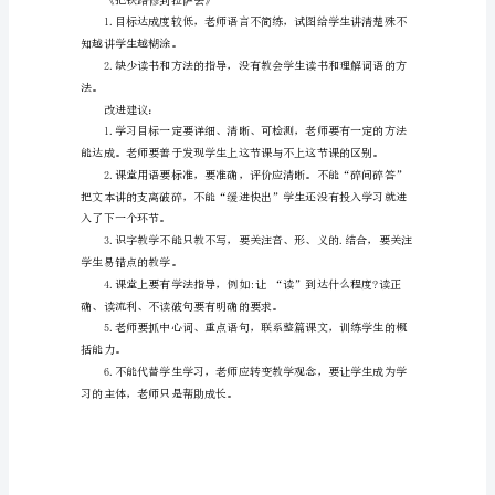
学
的技巧。
期
语
不准确。
文
《我不是最弱小的》
公
开
课
评
课
《姓氏歌》
意
见
有