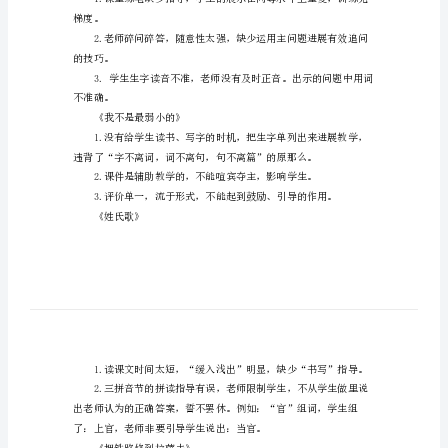
《丝绸之路》
开
课
对学情把握不准确。
评
《将心比心》
课
意
考现象严重。
见
有
关
《翠鸟》
小
学
梯度。
下