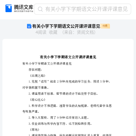
有
有关小学下学期语文公开课评课意见
关
有关小学下学期语文公开课评课意见
付费
小
4
阅读
收藏
（
来自
：
贤阅文档
）
学
下
学
期
语
文
有关小学下学期语文公开课评课意见
存在问题：
公