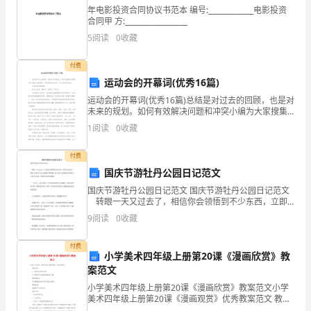
意
年电影投资合同协议书范本 编号:_____________电影投资
合同甲 方:__________________
改进建议：
见
5
阅读
0
收藏
付费
存
运动会的开幕词(优秀16篇)
在
运动会的开幕词(优秀16篇)总结是对过去的回顾，也是对
未来的规划。如何有效解决问题和冲突小编为大家搜集
了一些优质的总结范文，供大家参考和学习。运动会的
问
1
阅读
0
收藏
开幕词篇一各位运动员、裁判员、老师们、同学们：中
学
题：
入了下一个环节。
付费
国庆节游牡丹公园日记范文
国庆节游牡丹公园日记范文 国庆节游牡丹公园日记范文
《丝
学生易错点的教学。
转眼一天又过去了，相信你会领悟到不少东西，立即
行动起来写一篇吧。怎样写日记才更能吸引眼球呢？以
9
阅读
0
收藏
绸
下是为大家的国庆节游牡丹公园日记范文，希望对大家
有
之
付费
小学美术四年级上册第20课《漫画欣赏》教
路》
案范文
小学美术四年级上册第20课《漫画欣赏》教案范文小学
美术四年级上册第20课《漫画观赏》优秀教案范文 教学
括能力。
目的： 1、提高学生审美力量。 2、增加学生对漫画的理