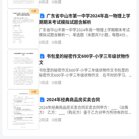
1.
6
阅读
0
收藏
解和兴趣。
无
付费
广东省中山市第一中学2024年高一物理上学
习的主体，老师只是帮助成长。
期期末考试模拟试题含解析
视
广东省中山市第一中学2024年高一物理上学期期末考试
“读
模拟试题含解析一、单选题（本题共7小题，每题4分，
共28分）1、如图所示，位于水平桌面上的木板P，由跨
0
阅读
0
收藏
写”
过定滑轮的轻绳与物块Q相连，两段轻绳都是水平的
能
书包里的秘密作文600字-小学三年级状物作
文
在
书包里的秘密作文600字-小学三年级状物作文书包里的
秘密作文600字-小学三年级状物作文 在平时的学习、
2
工作或生活中，大家都接触过作文吧，通过作文可以把
1
阅读
0
收藏
我们那些零零散散的思想，聚集在一块。你写作文
分
付费
钟
2024年经典商品房买卖合同
2024年经典商品房买卖合同买卖合同甲方：____（出售
内
方） 乙方：____（购买方）鉴于乙方对甲方所持有的位
于____（房屋地址）的商品房有购买意向，经双方友好协
完
2
阅读
0
收藏
商一致，达成以下合同：第一条 房屋交
成