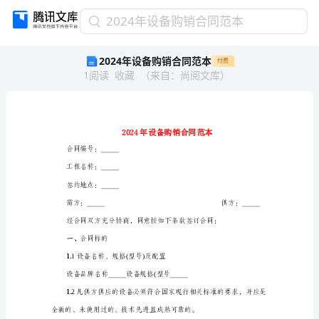
2024
2024年设备购销合同范本
年
2024年设备购销合同范本
付费
设
1
阅读
收藏
（
来自
：
尚阅文库
）
备
购
销
合
同
范
合同编号：_____
本
工程名称：_____