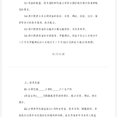
2024
签约地点：_____
年
设
备
购
一、
合同标的
销
合
1.
1设备名称、规格(型号)及配置
同
范
1.
本
合
同
1.
编