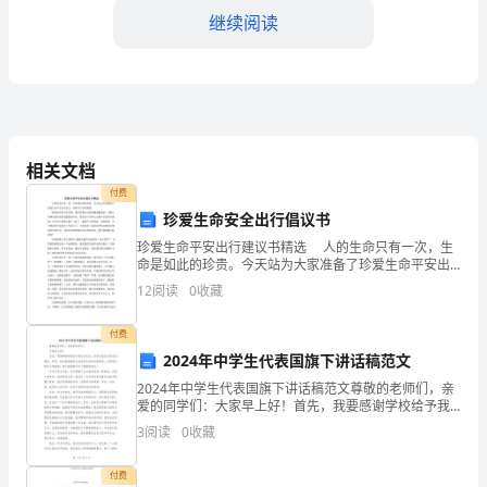
继续阅读
方：
_____
2024
二、
供货范围
年
设
2.
相关文档
备
付费
购
珍爱生命安全出行倡议书
销
珍爱生命平安出行建议书精选 人的生命只有一次，生
合
服务。
命是如此的珍贵。今天站为大家准备了珍爱生命平安出
行范文，希望对大家有帮助。 随着经济的日益开展，
同
12
阅读
0
收藏
我们的城市已变得越来越美丽，马路上车辆川流不息的
范
2.
本
付费
2024年中学生代表国旗下讲话稿范文
合
同
2024年中学生代表国旗下讲话稿范文尊敬的老师们，亲
爱的同学们：大家早上好！首先，我要感谢学校给予我
编
这次机会，站在这里为大家发表演讲。同时，我也要感
3
阅读
0
收藏
号：
谢家人的支持和老师们的指导，正是他们的关心和鼓
励，我
_____
付费