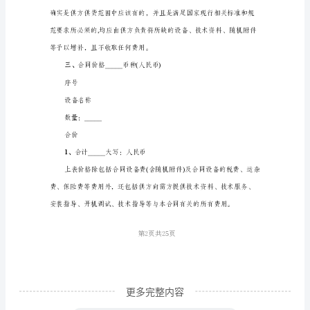
范的要求。
号：
_____
1.
工
护等有关的技术指导、技术配合。
程
1.
名
称：
1.
_____
签
约
地
第1页共
点：
_____
更多完整内容
需