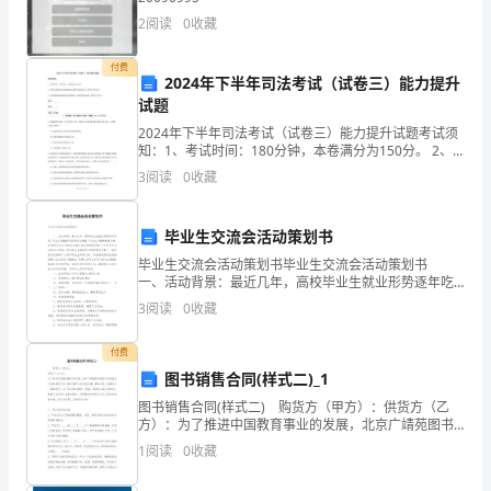
双
2
阅读
0
收藏
方
充
付费
分
2024年下半年司法考试（试卷三）能力提升
第2页共
试题
协
2024年下半年司法考试（试卷三）能力提升试题考试须
商，
知：1、考试时间：180分钟，本卷满分为150分。 2、
同
请首先按要求在试卷的指定位置填写您的姓名、准考证
3
阅读
0
收藏
号等信息。 3、请仔细阅读各种题目的回答要求
意
按
毕业生交流会活动策划书
如
毕业生交流会活动策划书毕业生交流会活动策划书
下
一、活动背景：最近几年，高校毕业生就业形势逐年吃
条
紧，毕业生增幅超过职场岗位增幅、毕业生对薪酬期望
3
阅读
0
收藏
过高、考研和考公务员的压力增大等多种因素导致了大
款
学生
签
付费
订
图书销售合同(样式二)_1
合
图书销售合同(样式二) 购货方（甲方）：供货方（乙
同：
方）：为了推进中国教育事业的发展，北京广靖苑图书
有限公司特意从全国各地同行及出版社调进大批质优价
一、
1
阅读
0
收藏
廉、融知识性、收藏性为一体的图书。为了保证图书按
合