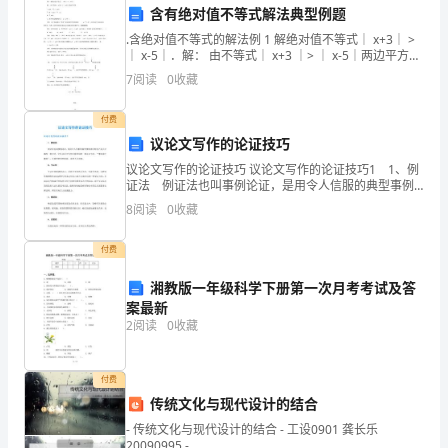
工
含有绝对值不等式解法典型例题
程
等予以增补，且不收取任何费用。
.含绝对值不等式的解法例 1 解绝对值不等式｜ x+3｜ >
名
｜ x-5｜．解： 由不等式｜ x+3 ｜> ｜ x-5｜两边平方得
x+3 ｜ 2> ｜ x-5｜ 2，即（ x+3 ） 2> （x-5
称：
三、
合同价格_____币种(人民币)
7
阅读
0
收藏
_____
签
付费
序号
议论文写作的论证技巧
约
地
议论文写作的论证技巧 议论文写作的论证技巧1 1、例
设备名称
证法 例证法也叫事例论证，是用令人信服的典型事例
点：
来证明自己论点正确的一种方法。它是议论文写作中最
8
阅读
0
收藏
_____
常用的一种论证方法。“事实强于雄辩”，在典型的事
数量：_____
需
付费
方：
合价
_____
湘教版一年级科学下册第一次月考考试及答
案最新
供
1、
合计_____大写：人民币
2
阅读
0
收藏
方：
_____
经
付费
合
传统文化与现代设计的结合
同
- 传统文化与现代设计的结合 - 工设0901 龚长乐
20090995 -