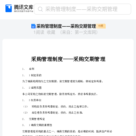
采
采购管理制度——采购交期管理
购
采购管理制度——采购交期管理
付费
管
1
阅读
收藏
（
来自
：
第一文库网
）
理
制
度
——
采
购
1．总则
交