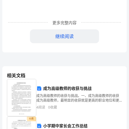
的
为
了
更多完整内容
确
继续阅读
保
交期提前太多也有不良之影响，主要有：
购
（1）导致库存成本之增加。
用
（2）导致流动资金周转率下降。
物
相关文档
为
成为高级教师的收获与挑战
之
成为高级教师的收获与挑战。一、成为高级教师的收获
交
成为高级教师，最明显的收获就是更高的职业地位和更
好的待遇。高级教师是学校教师中级别的最高层次，是
4
阅读
0
收藏
货
2．2交期延迟的原因
在教育领域中非常稀缺和有价值的资源。因此，高级教
师也享有
期
付费
2．2．1供应商责任
小学期中家长会工作总结