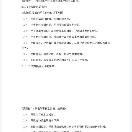
1．1制定目的
期
管
1．2适用范围
理
1．3权责单位
采
购
管
理
2．交期管理规定
制
3．1确保交期的重要性
度
——
采
2.1.1交期延迟的影响
购