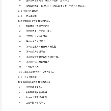
交期延迟造成的不良影响有以下方面：
交
（1）导致制造部门断料，从而影响效率。
期
管
理
1．
总
损失。
则
1．
1
制
2．1．2交期提前太多的影响
定
目