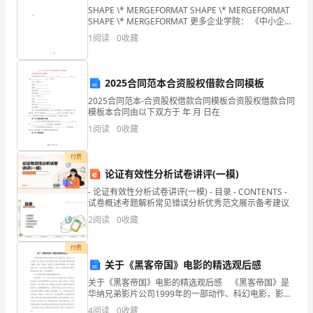
大腿。谢谢合作！
一
SHAPE \* MERGEFORMAT SHAPE \* MERGEFORMAT
SHAPE \* MERGEFORMAT 更多企业学院： 《中小企业
治理全能版》183套讲座+89700份
抹
1
阅读
0
收藏
恩
2025合同范本合资股权借款合同模板
爱，
红红火火！
2025合同范本-合资股权借款合同模板合资股权借款合同
缘
模板本合同由以下双方于 年 月 日在
1
阅读
0
收藏
系
今
付费
论证有效性分析试卷讲评(一模)
生
- 论证有效性分析试卷讲评(一模) - 目录 - CONTENTS -
试卷概述考题解析常见错误分析优秀范文展示备考建议
的
2
阅读
0
收藏
是
付费
一
关于《黑客帝国》电影的精选观后感
世
关于《黑客帝国》电影的精选观后感 《黑客帝国》是
华纳兄弟影片公司1999年的一部动作、科幻电影，影片
情
由安迪·沃卓斯基和拉娜·沃卓斯基共同担任导演及编剧，
4
阅读
0
收藏