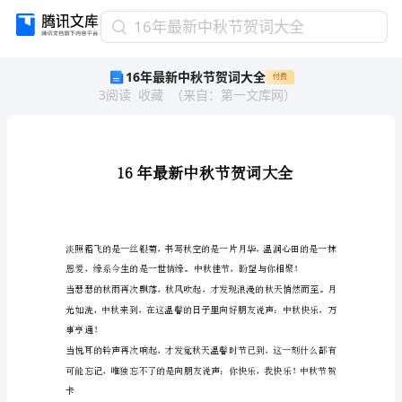
16
16年最新中秋节贺词大全
年
16年最新中秋节贺词大全
付费
最
3
阅读
收藏
（
来自
：
第一文库网
）
新
中
秋
节
贺
词
大