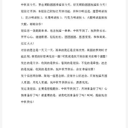
淡
要声张。
照
霜
飞
的
是
一
能量！中秋快乐！
丝
银
菊，
书
写
秋