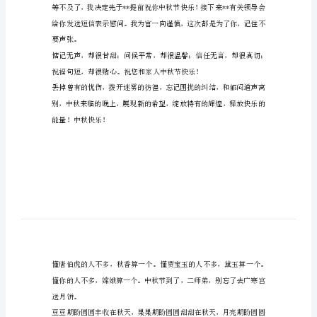
全
16
年
最
新
中
事亨通！
秋
节
贺
词
卡
大
全