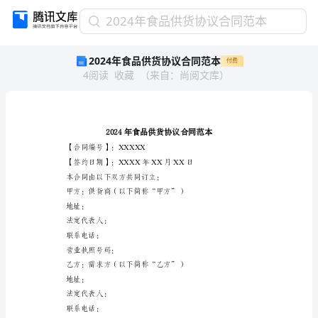
2024
2024年食品供货协议合同范本
年
2024年食品供货协议合同范本
付费
食
4
阅读
收藏
（
来自
：
尚阅文库
）
品
供
货
协
议
合
【合同编号】：XXXXX
同