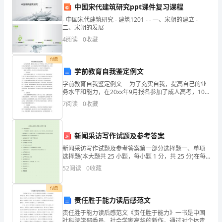
运输过程中的质量不受影响。
中国宋代建筑研究ppt课件复习课程
订
三、供货量及交货周期
- 中国宋代建筑研究 - 建筑1201 - - 一、宋朝的建立 -
立：
二、宋朝的发展
4
阅读
0
收藏
甲
付费
方：
学前教育自我鉴定例文
供
学前教育自我鉴定例文 为了充实自我，提高自己的业
务水平和能力，在20xx年9月报名参加了成人高考，10
四、价格及支付方式
货
月顺利考取了西华大学学前教育专业，怀着对人生学业
7
阅读
0
收藏
的憧憬和人生目标的奋斗，开始了三年的函授学习。
商
（以
XXXX元/单位。
新闻采访写作试题及参考答案
新闻采访写作试题及参考答案第一部分选择题一、单项
下
选择题(本大题共 25 小题，每小题 1 分，共 25 分)在每
小题列出的四个选项中只有一个选项是符合题目要求
简
52
阅读
0
收藏
的，请将正确选项前的字母填在题后的括号内。
称
付费
五、违约责任
责任胜于能力读后感范文
“甲
责任胜于能力读后感范文《责任胜于能力》一书是中国
方”）
社科院学部委员、社会学家高华的新作，通过对个体责