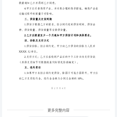
鉴于
范
本
方愿意建立长期合作关系；
【合
同
编
一、供货产品及规格
号】：
XXXXX【签
约
相应货款。
日
期】：
XXXX
年
更多完整内容
XX