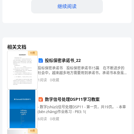
月
继续阅读
XX
日
二、供货条件
本
合
相关文档
付费
同
投标保密承诺书_22
相关规定。
由
投标保密承诺书 投标保密承诺书15篇 在不断进步的
社会中，越来越多地方需要用到承诺书，承诺书本身虽
以
无法律效力，但有约束作用，签下承诺书，就得考验诚
1
阅读
0
收藏
信。来参考自己需要的承诺书吧！下面是小编精心整理
求，甲方应及时履行。
下
双
数字信号处理DSP11学习教案
- 数字(shùzì)信号处理DSP11 - 第一页，共19页。 - 本章
方
提前通知乙方并得到乙方同意。
(běn zhānɡ)作业练习 - P83: 1(
6
阅读
0
收藏
共
同
付费