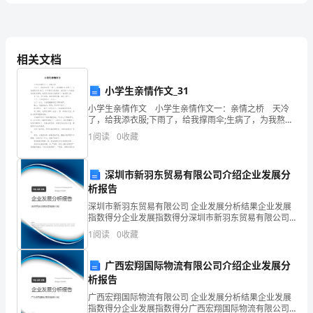
卷
指（）
附
相关文档
A、双向指令
B、止损指令
解
小学生亲情作文_31
C、套利指令
小学生亲情作文 小学生亲情作文一：亲情之桥 天冷
析
了，给我添衣服;下雨了，给我撑雨伞;生病了，为我熬药
D、市价指令
守护;每天，辛辛苦苦为我做饭、洗衣服……这就是我亲爱
1
阅读
0
收藏
的妈妈，她用无私的爱为我搭起了一座亲情之桥
2024
A、集中，滚动交割和集中交割相结合
期
深圳市新羽东贸易有限公司介绍企业发展分
析报告
B、集中，集中
货
深圳市新羽东贸易有限公司 企业发展分析结果企业发展
C、滚动，集中
指数得分企业发展指数得分深圳市新羽东贸易有限公司
从
综合得分说明：企业发展指数根据企业规模、企业创
1
阅读
0
收藏
D、滚动，滚动交割笔集中交割相结合
新、企业风险、企业活力四个维度对企业发展情况进行
业
评价。
管
管
4、（）是指由于交易所的风险
理制度不健全或者执行风险
广西宏翔国际物流有限公司介绍企业发展分
考
析报告
作等原因所造成的风险。
试
广西宏翔国际物流有限公司 企业发展分析结果企业发展
指数得分企业发展指数得分广西宏翔国际物流有限公司