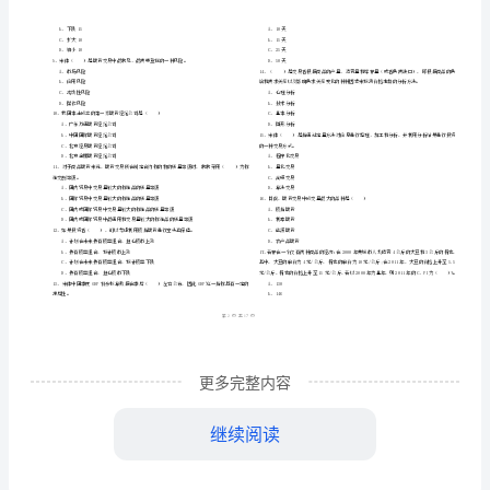
市
（
区）
资
姓名
考
准
证号
分
………
期货从业考试《期货投资分析》强化训练试题
2024
A
密
……….………
析》
…
考试须知
：
封
………………
强
1、考试时间：120分钟，本卷满分为100分。
…
线
………………
化
…
内
……..………
………
训
不
………………
单选题
本大题共
小题
每题
分
共
一、
（
80
，
0.5
，
40
…….
练
准
………………
答
…….
试
A、相对价格
更多完整内容
题
……………
B、即期价格
题
继续阅读
C、远期价格
A
D、绝对价格