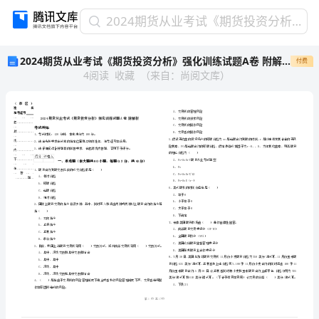
2024
2024期货从业考试《期货投资分析》强化训练试题A卷 附解析
期
2024期货从业考试《期货投资分析》强化训练试题A卷 附解析
付费
货
4
阅读
收藏
（
来自
：
尚阅文库
）
从
业
考
试
《期
货
投
省