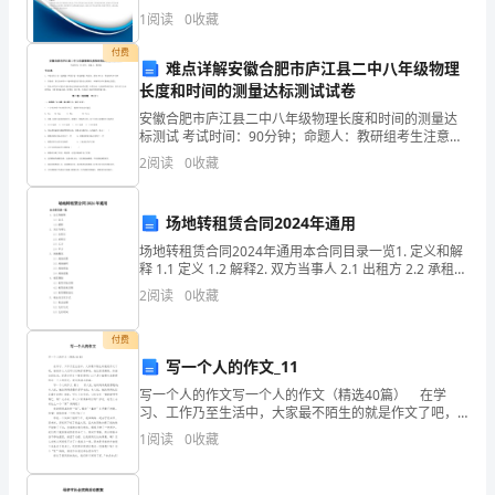
《期
综合得分说明：企业发展指数根据企业规模、企业创
1
阅读
0
收藏
新、企业风险、企业活力四个维度对企业发展情况进行
评价。
货
付费
难点详解安徽合肥市庐江县二中八年级物理
投
长度和时间的测量达标测试试卷
安徽合肥市庐江县二中八年级物理长度和时间的测量达
资
标测试 考试时间：90分钟；命题人：教研组考生注意：
1、本卷分第I卷（选择题）和第Ⅱ卷（非选择题）两部
分
2
阅读
0
收藏
分，满分100分，考试时间90分钟2、答卷前，考生
B、下跌15
析》
场地转租赁合同2024年通用
C、扩大10
强
场地转租赁合同2024年通用本合同目录一览1. 定义和解
D、缩小10
释 1.1 定义 1.2 解释2. 双方当事人 2.1 出租方 2.2 承租方
化
2.3 乙方 2.4 甲方3. 场地概况
2
阅读
0
收藏
训
A、市场风险
付费
练
写一个人的作文_11
B、信用风险
试
写一个人的作文写一个人的作文（精选40篇） 在学
C、流动性风险
习、工作乃至生活中，大家最不陌生的就是作文了吧，
借助作文人们可以反映客观事物、表达思想感情、传递
题
D、操作风险
1
阅读
0
收藏
知识信息。还是对作文一筹莫展吗？以下是小编帮大家
整
A