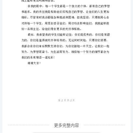
各
位
老
师、
亲
爱
中共同成长。
的
同
学
们：
大
家
更多完整内容
好！