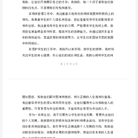
任
经
验
发
言
稿
尊
敬
的
各
位
领
导、
特的闪光点，只需要我们发