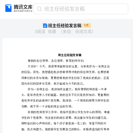
班
班主任经验发言稿
主
班主任经验发言稿
付费
任
3
阅读
收藏
（
来自
：
尚阅文库
）
经
验
发
言
稿
班
主