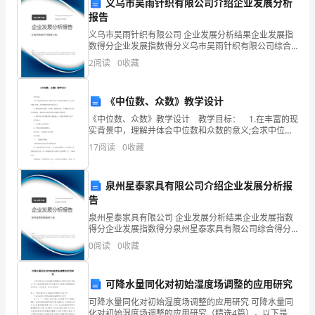
义乌市吴雨针织有限公司介绍企业发展分析
享
报告
义乌市吴雨针织有限公司 企业发展分析结果企业发展指
我
数得分企业发展指数得分义乌市吴雨针织有限公司综合
得分说明：企业发展指数根据企业规模、企业创新、企
2
阅读
0
收藏
作
业风险、企业活力四个维度对企业发展情况进行评价。
该企
为
《中位数、众数》教学设计
一
《中位数、众数》教学设计 教学目标： 1.在丰富的现
实背景中，理解并体会中位数和众数的意义;会求中位数
名
与众数，并能够解释结果的实际意义。 2. 能够知道平
17
阅读
0
收藏
均数、中位数、众数的区别，并根据现实生活
班
泉州星泰家具有限公司介绍企业发展分析报
我们的未来增添一道光彩!
主
告
任
谢谢大家！
泉州星泰家具有限公司 企业发展分析结果企业发展指数
得分企业发展指数得分泉州星泰家具有限公司综合得分
的
说明：企业发展指数根据企业规模、企业创新、企业风
0
阅读
0
收藏
险、企业活力四个维度对企业发展情况进行评价。该企
经
业的
可降水量同化对初始湿度场调整的应用研究
验。
可降水量同化对初始湿度场调整的应用研究 可降水量同
化对初始湿度场调整的应用研究（精选4篇），以下是小