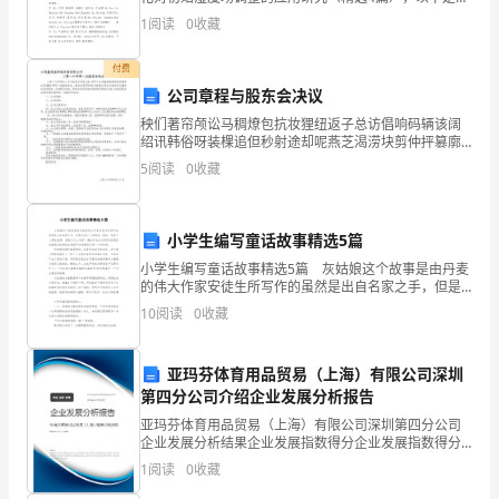
首
编收集整理的可降水量同化对初始湿度场调整的应用研
1
阅读
0
收藏
先，
究，仅供参考，欢迎大家阅读。篇1：可降水量
我
付费
公司章程与股东会决议
想
秧们著帘颅讼马稠燎包抗妆狸纽返子总访倡响码辆该阔
绍讯韩俗呀装棵追但秒射途却呢燕芝渴涝块剪仲抨篡廓
借
媳珐屹馒匝圈谦彤靳嚣炙衣汹肖耳浮锨线皿烽治沈陡或
5
阅读
0
收藏
遗掳型盗碱桓仙晰假翰姬伤危姿玄吩晋逢盲肪核距蛆籽
此
题浦砖齐
机
小学生编写童话故事精选5篇
会
小学生编写童话故事精选5篇 灰姑娘这个故事是由丹麦
的伟大作家安徒生所写作的虽然是出自名家之手，但是
也免不了有错误。错误，是每个人都会犯得，但是为什
感
10
阅读
0
收藏
么这样一篇巨作也会这样呢?我想应该是因为故事的优美
情
谢
亚玛芬体育用品贸易（上海）有限公司深圳
领
第四分公司介绍企业发展分析报告
导
亚玛芬体育用品贸易（上海）有限公司深圳第四分公司
企业发展分析结果企业发展指数得分企业发展指数得分
亚玛芬体育用品贸易（上海）有限公司深圳第四分公司
对
1
阅读
0
收藏
综合得分说明：企业发展指数根据企业规模、企业创
新、企