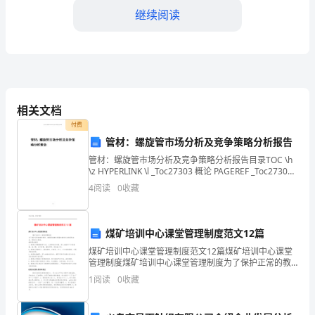
今
继续阅读
天，
我
很
相关文档
荣
付费
幸
管材：螺旋管市场分析及竞争策略分析报告
能
管材：螺旋管市场分析及竞争策略分析报告目录TOC \h
\z HYPERLINK \l _Toc27303 概论 PAGEREF _Toc27303
\h 3 HYPERLINK \l _Toc2
够
4
阅读
0
收藏
站
在
煤矿培训中心课堂管理制度范文12篇
路上能够更加明确和自信。
煤矿培训中心课堂管理制度范文12篇煤矿培训中心课堂
这
管理制度煤矿培训中心课堂管理制度为了保护正常的教
学秩序，确保课堂教学质量和教学任务的顺利完成，特
1
阅读
0
收藏
里，
制订本制度。教师课堂规则1、教师必须根据教学计划
分