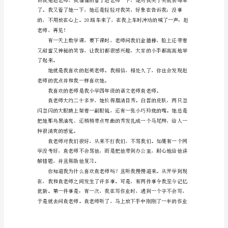
的
小
学
作
老师，我真喜欢她。
文
要
是
提
起
我
喜
欢