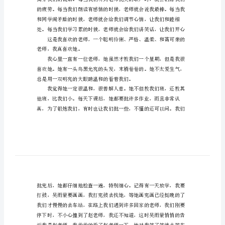
学
作
文
描
写
我
喜
欢
的
老
师