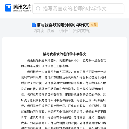
描
描写我喜欢的老师的小学作文
写
描写我喜欢的老师的小学作文
付费
我
2
阅读
收藏
（
来自
：
贤阅文档
）
喜
欢
的
老
师
的
的老师还是我们班的班主任王
小