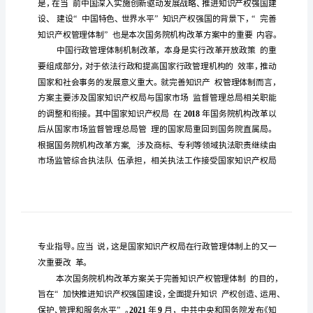
凸
显
中
国
强
化
知
识
产