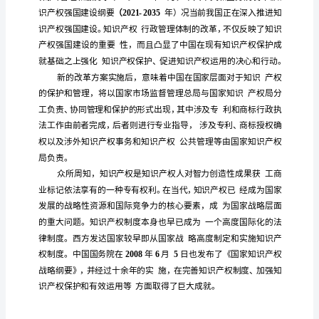
权
保
护
的
决
心
完
善
知
识
产
权