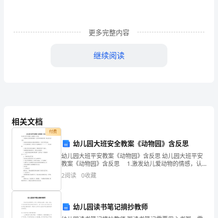
管
理
更多完整内容
体
继续阅读
制
凸
显
中
相关文档
国
付费
幼儿园大班安全教案《动物园》含反思
强
幼儿园大班平安教案《动物园》含反思 幼儿园大班平安
教案《动物园》含反思 1.激发幼儿爱动物的情感，认
化
识各种动物的名称，特点及生活习性。 2 通过活动提
2
阅读
0
收藏
高幼儿观察动物的能力，喜欢与同伴交流。
知
识
幼儿园读书笔记摘抄教师