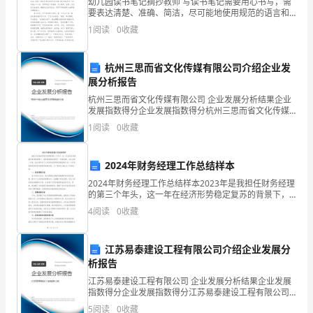
产
幼儿园读书笔记摘抄教师 写读书笔记需要用心书写，需
要表达清楚、准确、简洁，尽可能地使用规范的语言和
权
语法。接下来给大家分享幼儿园读书笔记摘抄教师，希
1
阅读
0
收藏
望对大家写幼儿园读书笔记摘抄教师有所帮助。幼
保
杭州三思而省文化传媒有限公司介绍企业发
护
展分析报告
的
杭州三思而省文化传媒有限公司 企业发展分析结果企业
发展指数得分企业发展指数得分杭州三思而省文化传媒
决
有限公司综合得分说明：企业发展指数根据企业规模、
1
阅读
0
收藏
企业创新、企业风险、企业活力四个维度对企业发展情
况进
心
2024年财务经理工作总结样本
在
2024年财务经理工作总结样本2023年是我担任财务经理
的第三个年头，这一年在经济形势稳定复苏的背景下，
近
我和我的团队取得了一定的成绩。在过去的一年里，我
4
阅读
0
收藏
主要负责了公司的财务管理和预算控制工作，以及协助
日
举
江苏易泰建设工程有限公司介绍企业发展分
析报告
行
江苏易泰建设工程有限公司 企业发展分析结果企业发展
指数得分企业发展指数得分江苏易泰建设工程有限公司
的
综合得分说明：企业发展指数根据企业规模、企业创
5
阅读
0
收藏