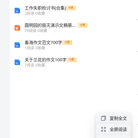
下
工作失职检讨书(合集)
付费
2
阅读
0
收藏
半
圆明园的毁灭演示文稿蔡琳学习教案
付费
16
阅读
0
收藏
年
看海作文范文700字
付费
1
阅读
0
收藏
工
关于兰花的作文100字
付费
作
7
阅读
0
收藏
安
排
2024
年
复制全文
上
全屏阅读