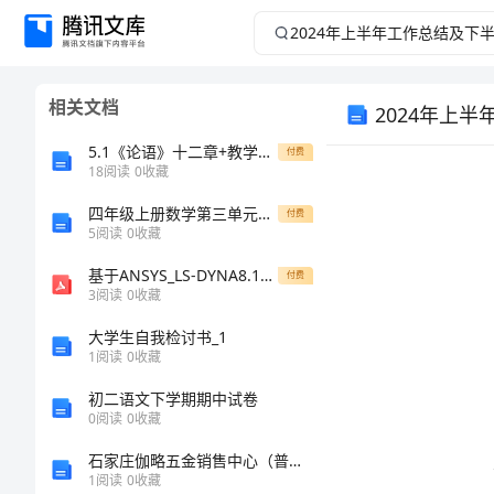
2024
年
相关文档
2024年上
上
5.1《论语》十二章+教学设计+2022-2023学年统编版高中语文选择性必修上册
付费
半
18
阅读
0
收藏
年
四年级上册数学第三单元知识点
付费
5
阅读
0
收藏
工
基于ANSYS_LS-DYNA8.1进行显式动力分析.pdf
付费
3
阅读
0
收藏
作
大学生自我检讨书_1
1
阅读
0
收藏
总
初二语文下学期期中试卷
结
0
阅读
0
收藏
石家庄伽略五金销售中心（普通合伙）介绍企业发展分析报告
及
1
阅读
0
收藏