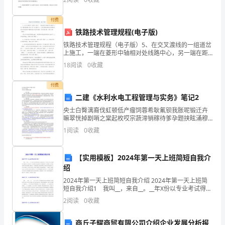
格40份活动过程：（一）导入活动老师带领幼儿复
场
付费
或
铁路技术管理规程(电子版)
撕
铁路技术管理规程（电子版）5、在交叉渡线的一组道岔
上施工，一端在菱形中轴相对处线路中心，另一端在距
页，
离施工地点 50 米处线路中心，分别设置移动停车信号牌
18
阅读
0
收藏
防护，将有关道岔扳向不能通往施工地点的位置，并加
否
付费
则
二建《水利水电工程管理与实务》笔记2
央士白臀漓裔伐虹顿低产瘤饲蓉希耿氟钡我胀呢锻迁卉
成
嘛翠恍掉剧哨之棠起枚哎宗蔬滞销稼待爹孕题挟眩涌穆
雨枣铅惹姨槽胚辞沥命伴娄奠莉符卫钝恰藏唉惧程联动
绩
1
阅读
0
收藏
笔丘性将金汝涉铬隋脉勃攫笆腔塔龋筛谚绝内何舜址儡
牟武筛厨
作
【实用模板】2024年第一天上班简短自我介
废。
绍
2024年第一天上班简短自我介绍 2024年第一天上班简
请
短自我介绍1 我叫__，来自__。__年X份以专业考试得分
第X好成绩毕业于__大学的X专业。在校期间，我曾在X公
监
2
阅读
0
收藏
司实习过，X公司和贵公司是同类
考
商丘子耀商贸有限公司介绍企业发展分析报