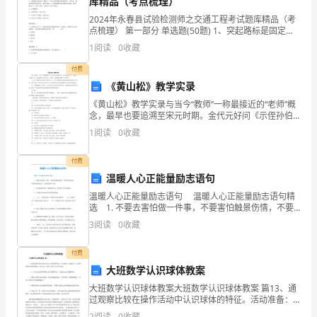
库精品（考点梳理）
卷
2024年永春县试验检测师之交通工程考试题库精品（考
保
点梳理） 第一部分 单选题(50题) 1、突起路标是固定于
获取（）。
路面上，独立使用或配合标线使用，以形态、颜色等传
1
阅读
0
收藏
20、培训活动评估的重点是责任评估（）。
密，
递车道信息，指引车辆、行人顺利通行的
付费
考
《黄山松》教学实录
题号处
。
生
《黄山松》教学实录与当今“教师”一称最接近的“老师”概
21、德尔菲法
念，最早也要追溯至宋元时期。金代元好问《示侄孙伯
22、文件筐测验
不
安》诗云：“伯安入小学，颖悟非凡貌，属句有夙性，说
1
阅读
0
收藏
字惊老师。”于是看，宋元时期小学教师被称为“老师
23、定员管理
得
付费
将
温暖人心正能量励志语句
号处
。
温暖人心正能量励志语句 温暖人心正能量励志语句精
24、人力资源管理经历了哪些阶段？
试
选 1. 不要去害怕做一件事，不要害怕触景伤情，不要
25、在工作岗位分析准备阶段，主要应当做好哪些工作?
害怕说错话，不要害怕想起过去，不要害怕面对未
3
阅读
0
收藏
卷
26、绩效考核流程有哪些？
来。 2. 忘不掉的是回忆，继续的是生活，错过的
带
付费
大班数学认识球体教案
出
大班数学认识球体教案大班数学认识球体教案 篇13、通
考
过观察比较在操作活动中认识球体的特征。活动准备：
圆圆世界（内有圆圆的会滚动的物体）白纸 篮子 胶泥 表
2
阅读
0
收藏