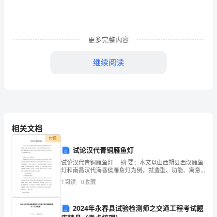
发
10
、职务分析的主要环节可以分为（）。
与
[A]
准备阶段
[B]
推进阶段
[C]
形
11
管
更多完整内容
[A]
文字测试
[B]
个别测试
[C]
团
理》
12
、培训工作的类别可以分为（）。
继续阅读
[A]
[B]
[C]
在职培训
非在职培训
内
模
13
、劳动争议处理的原则（）。
拟
[A]
合法原则
[B]
公正原则
[C]
14
、决定工作满意感的根本因素（）。
试
[A]
任务的挑战性
[B]
报酬
[C]
需要
卷
15
、影响人力资源报酬水平的内部因素有（）。
相关文档
[A]
[B]
组织的生产经营状况
一
付费
[C]
组织的工资管理制度
[D]
试论汉代青铜雁鱼灯
注
试论汉代青铜雁鱼灯 摘 要：本文以山西朔县西汉雁鱼
意：
灯和南昌汉代海昏侯雁鱼灯为例，就造型、功能、寓意
等方面进行阐述，展现出汉代青铜雁鱼灯实用性、环保
答题卷相应题号处
在。
1
阅读
0
收藏
1.
性、装饰性等特点，体现了汉代劳动人民的杰出智慧，
表
试
2024年永春县试验检测师之交通工程考试题