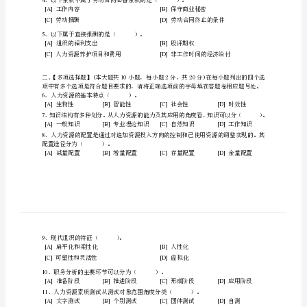
拟
1
、劳动力市场的客体是（）。
试
[A]
劳动力市场关系
[B]
[C]
劳动力的所有者个体
[D]
卷
2
和
[A]
劳动力市场的结构
[B]
[C]
劳动者的择业意识
[D]
答
3
、招聘文员最适合采用哪种方式（）。
[A]
就业市场方式
[B]
社会选拔方式
[C]
案
4
、以下条款不属于劳动合同必备条款的是（）。
[A]
工作内容
[B]
北
[C]
劳动报酬
[D]
京
5
、以下属于直接报酬的是（）。
语
[A]
组织的福利支出
[B]
股
[C]
人力资源养护项目和费用
[D]
言
大