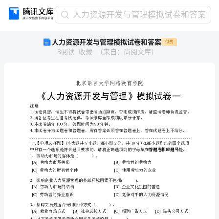
人
人力资源开发与管理模拟试卷和答案
力
人力资源开发与管理模拟试卷和答案
付费
资
3
阅读
收藏
（
来自
：
尚阅文库
）
源
开
发
与
管
注意：
理
3.本试卷满分100分，答题时间为90分钟。
模