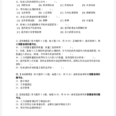
学
6
、人力资源的基本特点（）。
网
[A]
生物性
[B]
智能性
[C]
社会性
7
络
[A]
一般知识
[B]
专业理论知识
[C]
自
教
8
配置途径分为（）。
育
[A]
减量配置
[B]
增量配置
[C]
存
学
院
《人
力
资
源
9
、现代组织的特征（）。
[A]
[B]
扁平化和柔性化
人性化
开
[C]
可塑性和灵活性
[D]
虚拟化