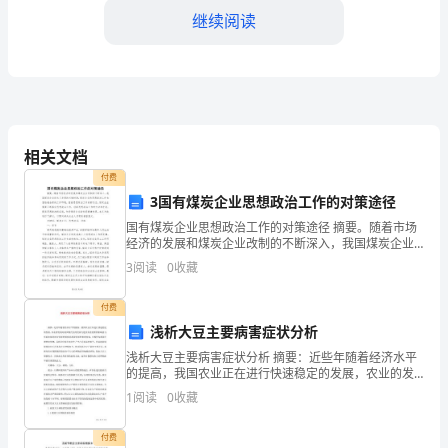
的
继续阅读
一
年
里，
我
相关文档
在
付费
3国有煤炭企业思想政治工作的对策途径
四、遇到的挑战
某
国有煤炭企业思想政治工作的对策途径 摘要。随着市场
经济的发展和煤炭企业改制的不断深入，我国煤炭企业
保
迎来了发展的关键时期，煤炭企业的思想政治工作也面
3
阅读
0
收藏
临着全新的工作环境。面临思想政治工作的新动态，煤
险
付费
公
浅析大豆主要病害症状分析
司
浅析大豆主要病害症状分析 摘要：近些年随着经济水平
的提高，我国农业正在进行快速稳定的发展，农业的发
担
展对我国现代化的发展与建设有着重要的影响意义，所
1
阅读
0
收藏
以加强对农业发展的重视是我国发展的重要内容。大都
任
付费