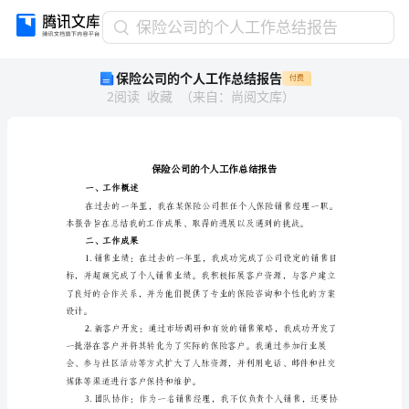
保
保险公司的个人工作总结报告
险
保险公司的个人工作总结报告
付费
公
2
阅读
收藏
（
来自
：
尚阅文库
）
司
的
个
人
工
作
一、工作概述
总