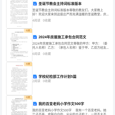
个
和工作热情。
圣诞节教会主持词标准版本
圣诞节教会主持词标准版本尊敬的教友们，大家晚上
人
五、总结与展望
好！欢迎大家来到这座庄严而充满温暖的圣诞教堂，庆
祝我们最喜爱的节日——圣诞节。我很荣幸能够在这个
保
4
阅读
0
收藏
特殊的日子里担任主持人，并与你们一同感受圣诞的喜
悦和祝福。
险
付费
2024年房屋施工承包合同范文
销
2024年房屋施工承包合同范文尊敬的甲方：甲方：（委
售
托人名称）乙方：（承包人名称）鉴于甲、乙双方经友
好协商，愿意根据《中华人民共和国合同法》及有关法
6
阅读
0
收藏
经
律法规的规定，签订本房屋施工承包合同。现将合同的
标。
具体
理
付费
一
学校纪检部工作计划5篇
并为公司的发展做出更大的贡献。
2
阅读
0
收藏
职。
本
付费
报
我的百变老妈小学作文500字
告
我的百变老妈小学作文500字 我有一个百变老妈。她
个子不高，皮肤白白的，尖尖的瓜子脸上，一双不大不