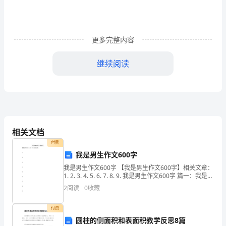
的
整
更多完整内容
合
继续阅读
李
崇
武
近
相关文档
年
付费
来,
我是男生作文600字
我是男生作文600字 【我是男生作文600字】相关文章：
伴
1. 2. 3. 4. 5. 6. 7. 8. 9. 我是男生作文600字 篇一：我是男
生 世界上，如果没有男生就不好玩了，如果没有女
随
2
阅读
0
收藏
着
付费
圆柱的侧面积和表面积教学反思8篇
新