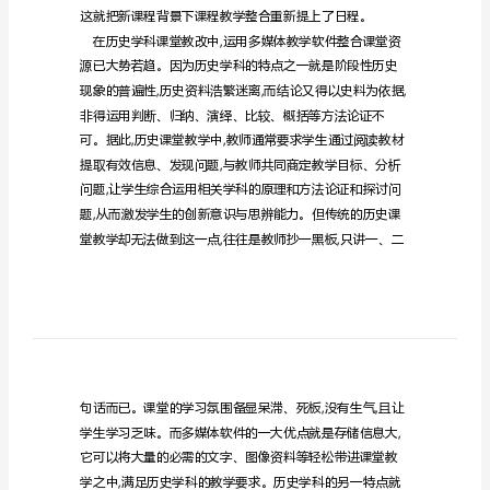
史
课
堂
教
学
的
整
合
浅
谈