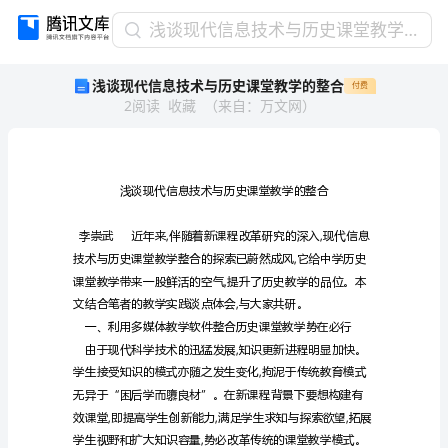
浅
浅谈现代信息技术与历史课堂教学的整合
谈
浅谈现代信息技术与历史课堂教学的整合
付费
现
2
阅读
收藏
（
来自
：
万文网
）
代
信
息
技
术
与
历