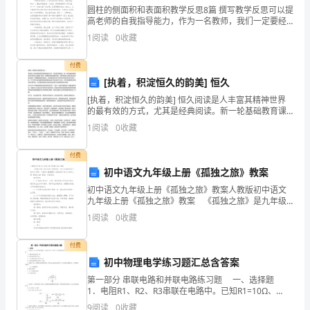
圆柱的侧面积和表面积教学反思8篇 撰写教学反思可以提
课
高老师的自我指导能力，作为一名教师，我们一定要经
常性地进行教学反思，下面是小编为您分享的圆柱的侧
1
阅读
0
收藏
程
面积和表面积教学反思8篇，感谢您的参阅。
改
付费
[执着，积淀恒久的韵美] 恒久
革
[执着，积淀恒久的韵美] 恒久阅读是人丰富其精神世界
的最有效的方式，尤其是经典阅读。新一轮基础教育课
研
程改革已经进入全面推广阶段，新课程标准在课程目
1
阅读
0
收藏
标、内容和结构上都呈现出综合化的趋向。随着�成改
究
革的深
付费
的
初中语文九年级上册《孤独之旅》教案
深
初中语文九年级上册《孤独之旅》教案人教版初中语文
九年级上册《孤独之旅》教案 《孤独之旅》是九年级
入,
上册的课文，那么应该如何设计教学才好呢？下面是小
1
阅读
0
收藏
编整理的人教版初中语文九年级上册《孤独之旅》教
案，欢
现
付费
课堂构建的明智之举。
代
初中物理电学练习题汇总含答案
第一部分 串联电路和并联电路练习题 一、选择题
信
1．电阻R1、R2、R3串联在电路中。已知R1=10Ω、
R3=5Ω，R1两端的电压为6V，R2两端的电压为12V，
9
阅读
0
收藏