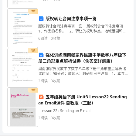
息
则 A．电路中的电流为0．6
技
付费
版权转让合同注意事项一览
术
版权转让合同注意事项一览 版权转让合同注意事项
1、作品的名称。 2、转让的权利种类、地域范围和期
与
间。 3、转让价款。 4、交付转让价款的日期和方
6
阅读
0
收藏
式。交付转让价款是受让人应承担的主要义务。
历
付费
史
强化训练湖南张家界民族中学数学八年级下
册三角形重点解析试卷（含答案详解版）
课
湖南张家界民族中学数学八年级下册三角形重点解析 考
试时间：90分钟；命题人：教研组考生注意：1、本卷分
堂
第I卷（选择题）和第Ⅱ卷（非选择题）两部分，满分100
2
阅读
0
收藏
分，考试时间90分钟2、答卷前，考生务必用0
教
付费
学
五年级英语下册 Unit3 Lesson22 Sending
an Email课件 冀教版（三起）
整
- Lesson 22 : Sending an E-mail
合
2
阅读
0
收藏
的