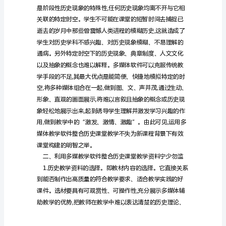
现
代
信
息
技
术
与
历
史
课
堂
教
学